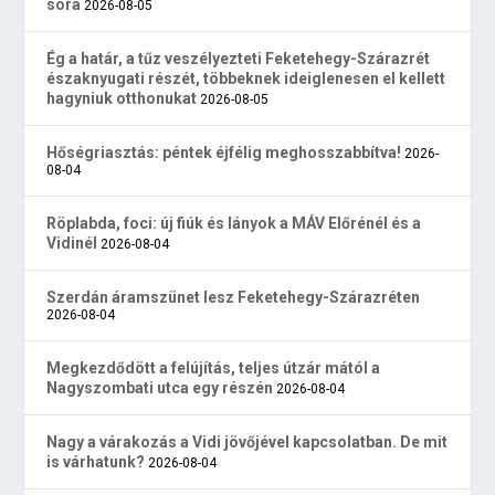
sora
2026-08-05
Ég a határ, a tűz veszélyezteti Feketehegy-Szárazrét
északnyugati részét, többeknek ideiglenesen el kellett
hagyniuk otthonukat
2026-08-05
Hőségriasztás: péntek éjfélig meghosszabbítva!
2026-
08-04
Röplabda, foci: új fiúk és lányok a MÁV Előrénél és a
Vidinél
2026-08-04
Szerdán áramszünet lesz Feketehegy-Szárazréten
2026-08-04
Megkezdődött a felújítás, teljes útzár mától a
Nagyszombati utca egy részén
2026-08-04
Nagy a várakozás a Vidi jövőjével kapcsolatban. De mit
is várhatunk?
2026-08-04