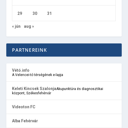
29
30
31
« jún
aug »
PARTNEREINK
Vétó.info
A Velencei-tó térségének e-lapja
Keleti Kincsek Szalonja
Akupunktúra és diagnosztikai
központ, Székesfehérvár
Videoton FC
Alba Fehérvár