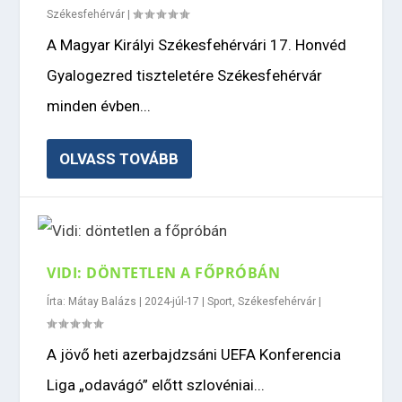
Székesfehérvár
|
A Magyar Királyi Székesfehérvári 17. Honvéd
Gyalogezred tiszteletére Székesfehérvár
minden évben...
OLVASS TOVÁBB
VIDI: DÖNTETLEN A FŐPRÓBÁN
Írta:
Mátay Balázs
|
2024-júl-17
|
Sport
,
Székesfehérvár
|
A jövő heti azerbajdzsáni UEFA Konferencia
Liga „odavágó” előtt szlovéniai...