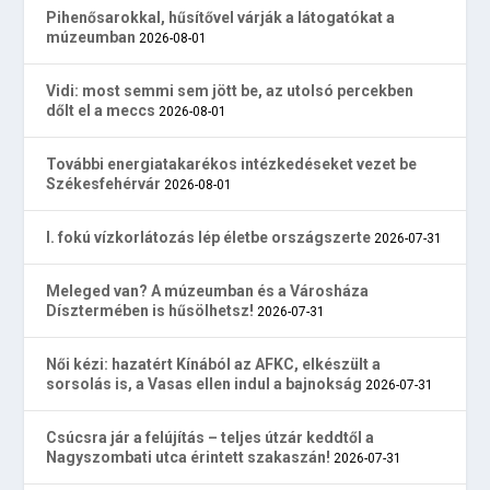
Pihenősarokkal, hűsítővel várják a látogatókat a
múzeumban
2026-08-01
Vidi: most semmi sem jött be, az utolsó percekben
dőlt el a meccs
2026-08-01
További energiatakarékos intézkedéseket vezet be
Székesfehérvár
2026-08-01
I. fokú vízkorlátozás lép életbe országszerte
2026-07-31
Meleged van? A múzeumban és a Városháza
Dísztermében is hűsölhetsz!
2026-07-31
Női kézi: hazatért Kínából az AFKC, elkészült a
sorsolás is, a Vasas ellen indul a bajnokság
2026-07-31
Csúcsra jár a felújítás – teljes útzár keddtől a
Nagyszombati utca érintett szakaszán!
2026-07-31