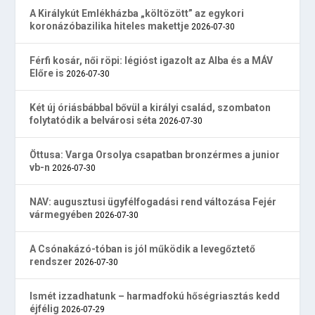
A Királykút Emlékházba „költözött” az egykori
koronázóbazilika hiteles makettje
2026-07-30
Férfi kosár, női röpi: légióst igazolt az Alba és a MÁV
Előre is
2026-07-30
Két új óriásbábbal bővül a királyi család, szombaton
folytatódik a belvárosi séta
2026-07-30
Öttusa: Varga Orsolya csapatban bronzérmes a junior
vb-n
2026-07-30
NAV: augusztusi ügyfélfogadási rend változása Fejér
vármegyében
2026-07-30
A Csónakázó-tóban is jól működik a levegőztető
rendszer
2026-07-30
Ismét izzadhatunk – harmadfokú hőségriasztás kedd
éjfélig
2026-07-29