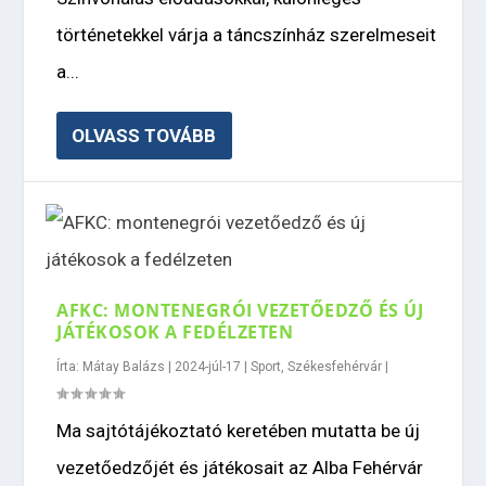
történetekkel várja a táncszínház szerelmeseit
a...
OLVASS TOVÁBB
AFKC: MONTENEGRÓI VEZETŐEDZŐ ÉS ÚJ
JÁTÉKOSOK A FEDÉLZETEN
Írta:
Mátay Balázs
|
2024-júl-17
|
Sport
,
Székesfehérvár
|
Ma sajtótájékoztató keretében mutatta be új
vezetőedzőjét és játékosait az Alba Fehérvár