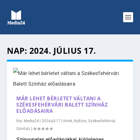
NAP:
2024. JÚLIUS 17.
MÁR LEHET BÉRLETET VÁLTANI A
SZÉKESFEHÉRVÁRI BALETT SZÍNHÁZ
ELŐADÁSAIRA
Írta:
Media24
|
2024-júl-17
|
Hírek
,
Kultúra
,
Székesfehérvár
,
Színház
|
Színvonalas előadásokkal, különleges