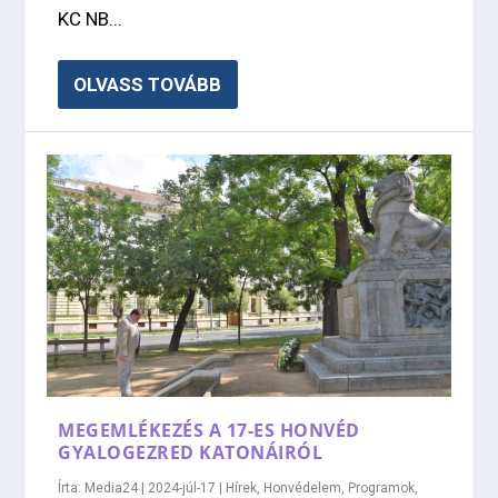
KC NB...
OLVASS TOVÁBB
MEGEMLÉKEZÉS A 17-ES HONVÉD
GYALOGEZRED KATONÁIRÓL
Írta:
Media24
|
2024-júl-17
|
Hírek
,
Honvédelem
,
Programok
,