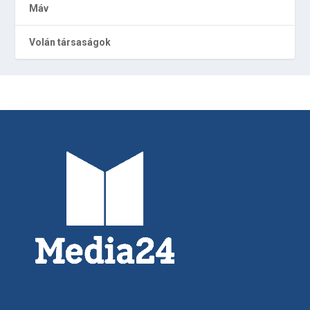
Máv
Volán társaságok