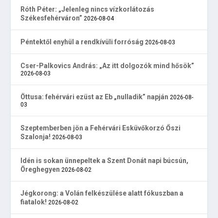
Róth Péter: „Jelenleg nincs vízkorlátozás
Székesfehérváron”
2026-08-04
Péntektől enyhül a rendkívüli forróság
2026-08-03
Cser-Palkovics András: „Az itt dolgozók mind hősök”
2026-08-03
Öttusa: fehérvári ezüst az Eb „nulladik” napján
2026-08-
03
Szeptemberben jön a Fehérvári Esküvőkorzó Őszi
Szalonja!
2026-08-03
Idén is sokan ünnepeltek a Szent Donát napi búcsún,
Öreghegyen
2026-08-02
Jégkorong: a Volán felkészülése alatt fókuszban a
fiatalok!
2026-08-02