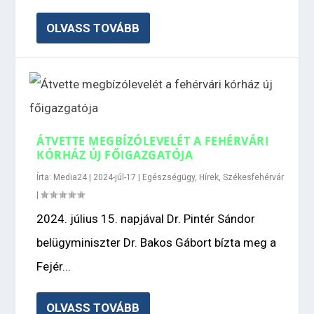
OLVASS TOVÁBB
ÁTVETTE MEGBÍZÓLEVELÉT A FEHÉRVÁRI
KÓRHÁZ ÚJ FŐIGAZGATÓJA
Írta:
Media24
|
2024-júl-17
|
Egészségügy
,
Hírek
,
Székesfehérvár
|
2024. július 15. napjával Dr. Pintér Sándor
belügyminiszter Dr. Bakos Gábort bízta meg a
Fejér...
OLVASS TOVÁBB