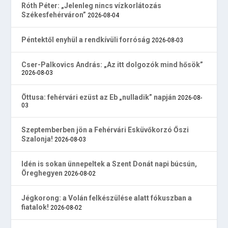
Róth Péter: „Jelenleg nincs vízkorlátozás
Székesfehérváron”
2026-08-04
Péntektől enyhül a rendkívüli forróság
2026-08-03
Cser-Palkovics András: „Az itt dolgozók mind hősök”
2026-08-03
Öttusa: fehérvári ezüst az Eb „nulladik” napján
2026-08-
03
Szeptemberben jön a Fehérvári Esküvőkorzó Őszi
Szalonja!
2026-08-03
Idén is sokan ünnepeltek a Szent Donát napi búcsún,
Öreghegyen
2026-08-02
Jégkorong: a Volán felkészülése alatt fókuszban a
fiatalok!
2026-08-02