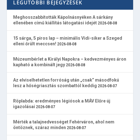
LEGUTÓBBI BEJEGYZÉSEK
Meghosszabbították Kápolnásnyéken A sárkány
ellenében című kiállítás látogatási idejét
2026-08-08
15 sárga, 5 piros lap – minimális Vidi-siker a Szeged
elleni őrült meccsen!
2026-08-08
Múzeumbérlet a Királyi Napokra – kedvezményes áron
kapható a kombinált jegy
2026-08-08
Az elviselhetetlen forróság után „csak” másodfokú
lesz a hőségriasztás szombattól keddig
2026-08-07
Röplabda: eredményes légiósok a MÁV Előre új
igazolásai
2026-08-07
Mérték a talajnedvességet Fehérváron, ahol nem
öntöznek, száraz minden
2026-08-07