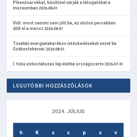
Pihenősarokkal, hűsítővel várják a látogatókat a
múzeumban
2026-08-01
Vidi: most semmi sem jött be, az utolsó percekben
dőlt el a meccs
2026-08-01
További energiatakarékos intézkedéseket vezet be
Székesfehérvár
2026-08-01
I. fokú vízkorlátozás lép életbe országszerte
2026-07-31
LEGUTÓBBI HOZZÁSZÓLÁSOK
2024. JÚLIUS
h
K
s
c
p
s
v