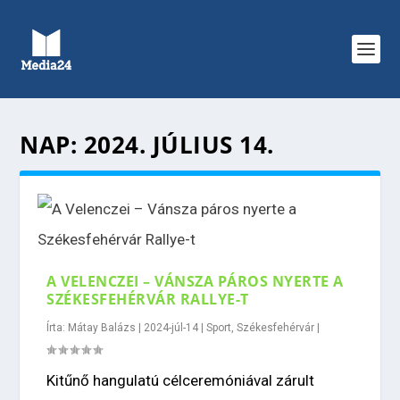
NAP:
2024. JÚLIUS 14.
A VELENCZEI – VÁNSZA PÁROS NYERTE A
SZÉKESFEHÉRVÁR RALLYE-T
Írta:
Mátay Balázs
|
2024-júl-14
|
Sport
,
Székesfehérvár
|
Kitűnő hangulatú célceremóniával zárult