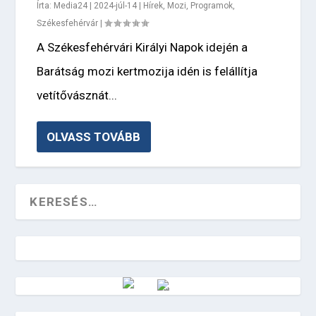
Írta:
Media24
|
2024-júl-14
|
Hírek
,
Mozi
,
Programok
,
Székesfehérvár
|
A Székesfehérvári Királyi Napok idején a
Barátság mozi kertmozija idén is felállítja
vetítővásznát...
OLVASS TOVÁBB
Vörösmarty Rádió