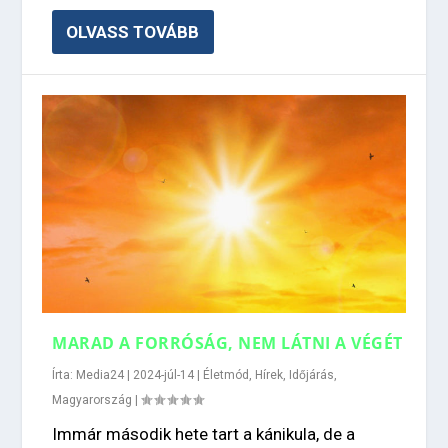
OLVASS TOVÁBB
MARAD A FORRÓSÁG, NEM LÁTNI A VÉGÉT
Írta:
Media24
|
2024-júl-14
|
Életmód
,
Hírek
,
Időjárás
,
Magyarország
|
Immár második hete tart a kánikula, de a