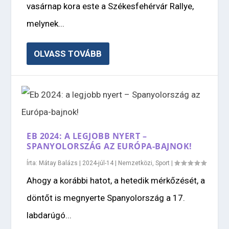
vasárnap kora este a Székesfehérvár Rallye,
melynek...
OLVASS TOVÁBB
EB 2024: A LEGJOBB NYERT –
SPANYOLORSZÁG AZ EURÓPA-BAJNOK!
Írta:
Mátay Balázs
|
2024-júl-14
|
Nemzetközi
,
Sport
|
Ahogy a korábbi hatot, a hetedik mérkőzését, a
döntőt is megnyerte Spanyolország a 17.
labdarúgó...