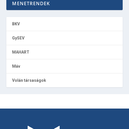
MENETRENDEK
BKV
GySEV
MAHART
Máv
Volán társaságok