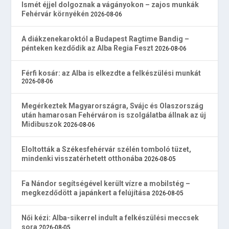
Ismét éjjel dolgoznak a vágányokon – zajos munkák
Fehérvár környékén
2026-08-06
A diákzenekaroktól a Budapest Ragtime Bandig –
pénteken kezdődik az Alba Regia Feszt
2026-08-06
Férfi kosár: az Alba is elkezdte a felkészülési munkát
2026-08-06
Megérkeztek Magyarországra, Svájc és Olaszország
után hamarosan Fehérváron is szolgálatba állnak az új
Midibuszok
2026-08-06
Eloltották a Székesfehérvár szélén tomboló tüzet,
mindenki visszatérhetett otthonába
2026-08-05
Fa Nándor segítségével került vízre a mobilstég –
megkezdődött a japánkert a felújítása
2026-08-05
Női kézi: Alba-sikerrel indult a felkészülési meccsek
sora
2026-08-05