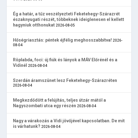
Ég a határ, a tűz veszélyezteti Feketehegy-Szárazrét
északnyugati részét, többeknek ideiglenesen el kellett
hagyniuk otthonukat
2026-08-05
Hőségriasztás: péntek éjfélig meghosszabbítva!
2026-
08-04
Röplabda, foci: új fiúk és lányok a MÁV Előrénél és a
Vidinél
2026-08-04
Szerdán áramszünet lesz Feketehegy-Szárazréten
2026-08-04
Megkezdődött a felújítás, teljes útzár mától a
Nagyszombati utca egy részén
2026-08-04
Nagy a várakozás a Vidi jövőjével kapcsolatban. De mit
is várhatunk?
2026-08-04