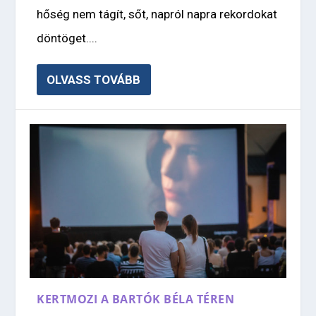
hőség nem tágít, sőt, napról napra rekordokat
döntöget....
OLVASS TOVÁBB
KERTMOZI A BARTÓK BÉLA TÉREN