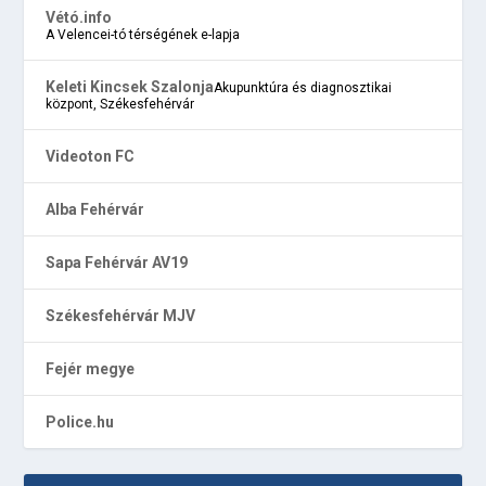
Vétó.info
A Velencei-tó térségének e-lapja
Keleti Kincsek Szalonja
Akupunktúra és diagnosztikai
központ, Székesfehérvár
Videoton FC
Alba Fehérvár
Sapa Fehérvár AV19
Székesfehérvár MJV
Fejér megye
Police.hu