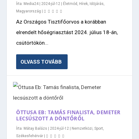
Írta:
Media24
|
2024-júl-12
|
Életmód
,
Hírek
,
Időjárás
,
Magyarország
|
Az Országos Tisztifőorvos a korábban
elrendelt hőségriasztást 2024. július 18-án,
csütörtökön...
OLVASS TOVÁBB
ÖTTUSA EB: TAMÁS FINALISTA, DEMETER
LECSÚSZOTT A DÖNTŐRŐL
Írta:
Mátay Balázs
|
2024-júl-12
|
Nemzetközi
,
Sport
,
Székesfehérvár
|