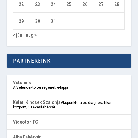
22
23
24
25
26
27
28
29
30
31
« jún
aug »
PARTNEREINK
Vétó.info
A Velencei-tó térségének e-lapja
Keleti Kincsek Szalonja
Akupunktúra és diagnosztikai
központ, Székesfehérvár
Videoton FC
Alba Fehérvár