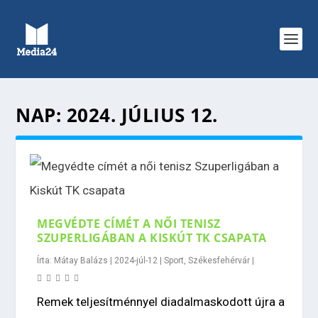
NAP:
2024. JÚLIUS 12.
MEGVÉDTE CÍMÉT A NŐI TENISZ
SZUPERLIGÁBAN A KISKÚT TK CSAPATA
Írta:
Mátay Balázs
|
2024-júl-12
|
Sport
,
Székesfehérvár
|
Remek teljesítménnyel diadalmaskodott újra a