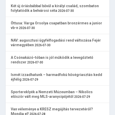
Két új óriásbábbal bővül a királyi család, szombaton
folytatódik a belvárosi séta
2026-07-30
Öttusa: Varga Orsolya csapatban bronzérmes a junior
vb-n
2026-07-30
NAV: augusztusi ügyfélfogadási rend változása Fejér
vármegyében
2026-07-30
A Csónakázó-tóban is jól működik a levegőztető
rendszer
2026-07-30
Ismét izzadhatunk – harmadfokú hőségriasztás kedd
éjfélig
2026-07-29
Sportereklyék a Nemzeti Múzeumban – Nikolics
először vált meg MLS-aranycipőjétől
2026-07-29
Van véleménye a KRESZ megújítás tervezetéről?
Mondja el!
2026-07-28