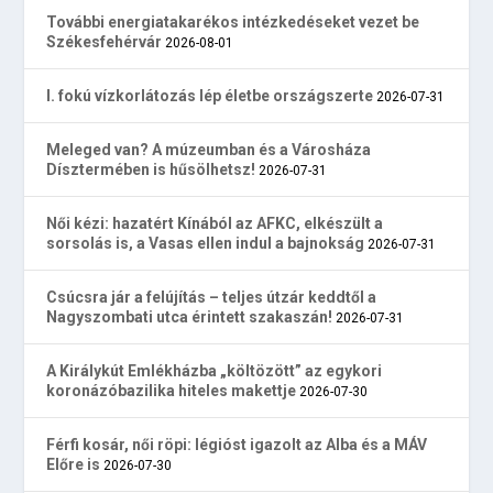
További energiatakarékos intézkedéseket vezet be
Székesfehérvár
2026-08-01
I. fokú vízkorlátozás lép életbe országszerte
2026-07-31
Meleged van? A múzeumban és a Városháza
Dísztermében is hűsölhetsz!
2026-07-31
Női kézi: hazatért Kínából az AFKC, elkészült a
sorsolás is, a Vasas ellen indul a bajnokság
2026-07-31
Csúcsra jár a felújítás – teljes útzár keddtől a
Nagyszombati utca érintett szakaszán!
2026-07-31
A Királykút Emlékházba „költözött” az egykori
koronázóbazilika hiteles makettje
2026-07-30
Férfi kosár, női röpi: légióst igazolt az Alba és a MÁV
Előre is
2026-07-30