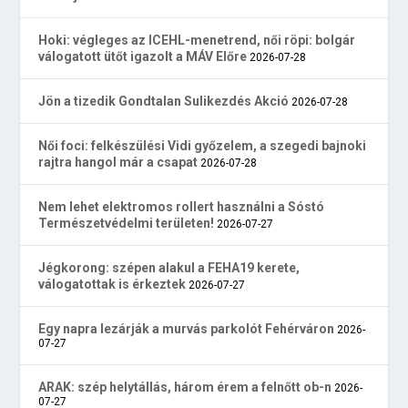
Hoki: végleges az ICEHL-menetrend, női röpi: bolgár
válogatott ütőt igazolt a MÁV Előre
2026-07-28
Jön a tizedik Gondtalan Sulikezdés Akció
2026-07-28
Női foci: felkészülési Vidi győzelem, a szegedi bajnoki
rajtra hangol már a csapat
2026-07-28
Nem lehet elektromos rollert használni a Sóstó
Természetvédelmi területen!
2026-07-27
Jégkorong: szépen alakul a FEHA19 kerete,
válogatottak is érkeztek
2026-07-27
Egy napra lezárják a murvás parkolót Fehérváron
2026-
07-27
ARAK: szép helytállás, három érem a felnőtt ob-n
2026-
07-27