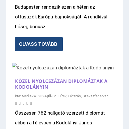
Budapesten rendezik ezen a héten az
öttusázók Európa-bajnokságát. A rendkívüli
hőség bónusz...
OLVASS TOVÁBB
KÖZEL NYOLCSZÁZAN DIPLOMÁZTAK A
KODOLÁNYIN
Írta:
Media24
|
2024-júl-12
|
Hírek
,
Oktatás
,
Székesfehérvár
|
Összesen 762 hallgató szerzett diplomát
ebben a félévben a Kodolányi János