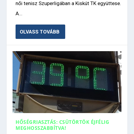
női tenisz Szuperligában a Kiskút TK együttese.
A...
OLVASS TOVÁBB
HŐSÉGRIASZTÁS: CSÜTÖRTÖK ÉJFÉLIG
MEGHOSSZABBÍTVA!