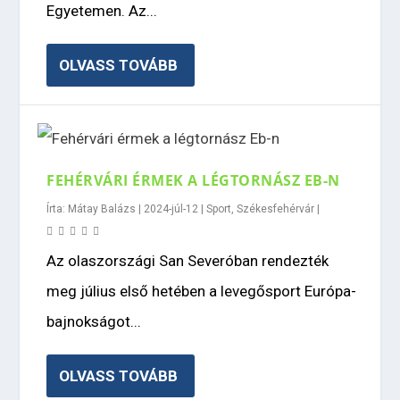
Egyetemen. Az...
OLVASS TOVÁBB
FEHÉRVÁRI ÉRMEK A LÉGTORNÁSZ EB-N
Írta:
Mátay Balázs
|
2024-júl-12
|
Sport
,
Székesfehérvár
|
Az olaszországi San Severóban rendezték
meg július első hetében a levegősport Európa-
bajnokságot...
OLVASS TOVÁBB