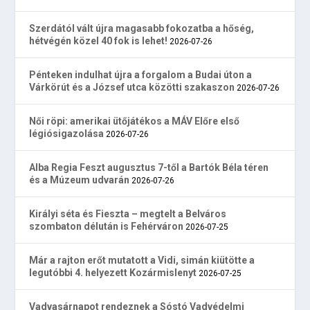
Szerdától vált újra magasabb fokozatba a hőség,
hétvégén közel 40 fok is lehet!
2026-07-26
Pénteken indulhat újra a forgalom a Budai úton a
Várkörút és a József utca közötti szakaszon
2026-07-26
Női röpi: amerikai ütőjátékos a MÁV Előre első
légiósigazolása
2026-07-26
Alba Regia Feszt augusztus 7-től a Bartók Béla téren
és a Múzeum udvarán
2026-07-26
Királyi séta és Fieszta – megtelt a Belváros
szombaton délután is Fehérváron
2026-07-25
Már a rajton erőt mutatott a Vidi, simán kiütötte a
legutóbbi 4. helyezett Kozármislenyt
2026-07-25
Vadvasárnapot rendeznek a Sóstó Vadvédelmi