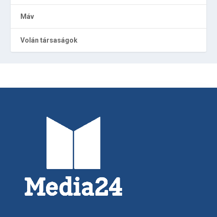
Máv
Volán társaságok