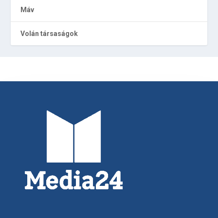
Máv
Volán társaságok