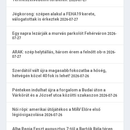
Jégkorong: szépen alakul a FEHA19 kerete,
válogatottak is érkeztek
2026-07-27
Egy napra lezárják a murvás parkolót Fehérváron
2026-
07-27
ARAK: szép helytállás, három érem a felnőtt ob-n
2026-
07-27
Szerdától vált újra magasabb fokozatba a hőség,
hétvégén közel 40 fok is lehet!
2026-07-26
Pénteken indulhat újra a forgalom a Budai úton a
Várkörút és a József utca közötti szakaszon
2026-07-26
Női röpi: amerikai ütőjátékos a MÁV Előre első
légiósigazolása
2026-07-26
Alba Regia Feszt augusztus 7-től a Bartók Béla téren