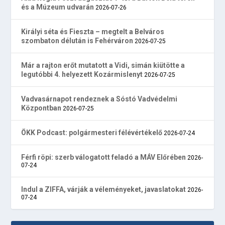
és a Múzeum udvarán
2026-07-26
Királyi séta és Fieszta – megtelt a Belváros
szombaton délután is Fehérváron
2026-07-25
Már a rajton erőt mutatott a Vidi, simán kiütötte a
legutóbbi 4. helyezett Kozármislenyt
2026-07-25
Vadvasárnapot rendeznek a Sóstó Vadvédelmi
Központban
2026-07-25
ÖKK Podcast: polgármesteri félévértékelő
2026-07-24
Férfi röpi: szerb válogatott feladó a MÁV Előrében
2026-
07-24
Indul a ZIFFA, várják a véleményeket, javaslatokat
2026-
07-24