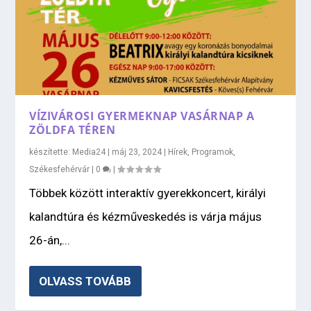
VÍZIVÁROSI GYERMEKNAP VASÁRNAP A
ZÖLDFA TÉREN
készítette:
Media24
|
máj 23, 2024
|
Hírek
,
Programok
,
Székesfehérvár
|
0
|
Többek között interaktív gyerekkoncert, királyi
kalandtúra és kézműveskedés is várja május
26-án,...
OLVASS TOVÁBB