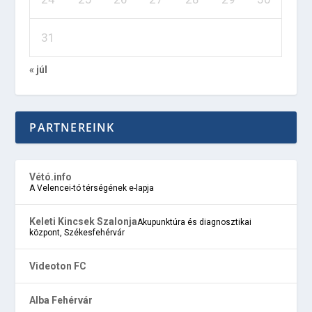
31
« júl
PARTNEREINK
Vétó.info
A Velencei-tó térségének e-lapja
Keleti Kincsek Szalonja
Akupunktúra és diagnosztikai
központ, Székesfehérvár
Videoton FC
Alba Fehérvár