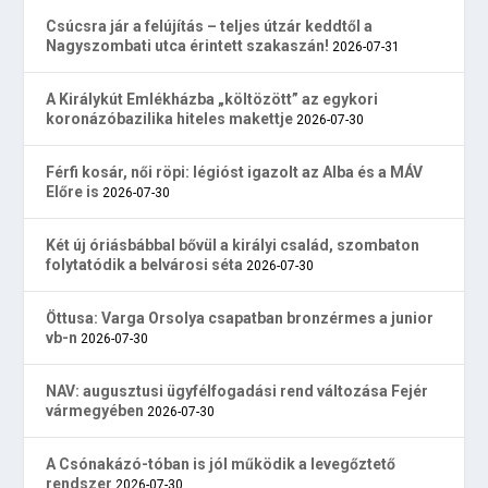
Csúcsra jár a felújítás – teljes útzár keddtől a
Nagyszombati utca érintett szakaszán!
2026-07-31
A Királykút Emlékházba „költözött” az egykori
koronázóbazilika hiteles makettje
2026-07-30
Férfi kosár, női röpi: légióst igazolt az Alba és a MÁV
Előre is
2026-07-30
Két új óriásbábbal bővül a királyi család, szombaton
folytatódik a belvárosi séta
2026-07-30
Öttusa: Varga Orsolya csapatban bronzérmes a junior
vb-n
2026-07-30
NAV: augusztusi ügyfélfogadási rend változása Fejér
vármegyében
2026-07-30
A Csónakázó-tóban is jól működik a levegőztető
rendszer
2026-07-30