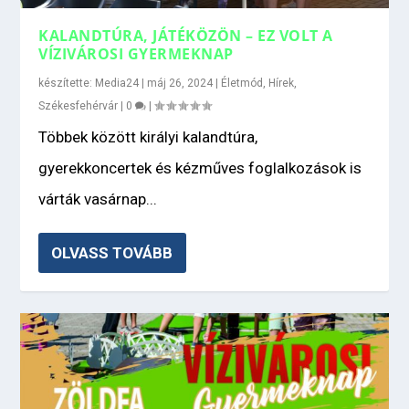
KALANDTÚRA, JÁTÉKÖZÖN – EZ VOLT A
VÍZIVÁROSI GYERMEKNAP
készítette:
Media24
|
máj 26, 2024
|
Életmód
,
Hírek
,
Székesfehérvár
|
0
|
Többek között királyi kalandtúra,
gyerekkoncertek és kézműves foglalkozások is
várták vasárnap...
OLVASS TOVÁBB