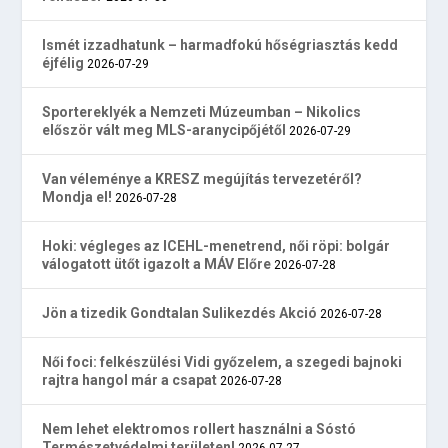
Ismét izzadhatunk – harmadfokú hőségriasztás kedd
éjfélig
2026-07-29
Sportereklyék a Nemzeti Múzeumban – Nikolics
először vált meg MLS-aranycipőjétől
2026-07-29
Van véleménye a KRESZ megújítás tervezetéről?
Mondja el!
2026-07-28
Hoki: végleges az ICEHL-menetrend, női röpi: bolgár
válogatott ütőt igazolt a MÁV Előre
2026-07-28
Jön a tizedik Gondtalan Sulikezdés Akció
2026-07-28
Női foci: felkészülési Vidi győzelem, a szegedi bajnoki
rajtra hangol már a csapat
2026-07-28
Nem lehet elektromos rollert használni a Sóstó
Természetvédelmi területen!
2026-07-27