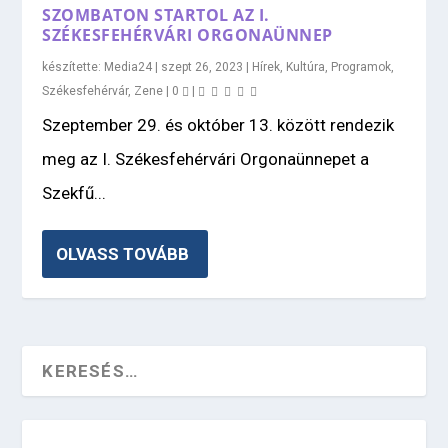
SZOMBATON STARTOL AZ I.
SZÉKESFEHÉRVÁRI ORGONAÜNNEP
készítette:
Media24
|
szept 26, 2023
|
Hírek
,
Kultúra
,
Programok
,
Székesfehérvár
,
Zene
|
0
|
Szeptember 29. és október 13. között rendezik
meg az I. Székesfehérvári Orgonaünnepet a
Szekfű...
OLVASS TOVÁBB