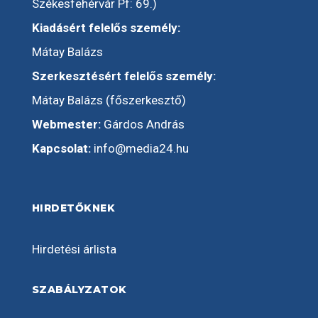
Székesfehérvár Pf: 69.)
Kiadásért felelős személy:
Mátay Balázs
Szerkesztésért felelős személy:
Mátay Balázs (főszerkesztő)
Webmester:
Gárdos András
Kapcsolat:
info@media24.hu
HIRDETŐKNEK
Hirdetési árlista
SZABÁLYZATOK