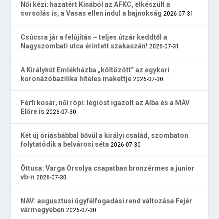
Női kézi: hazatért Kínából az AFKC, elkészült a
sorsolás is, a Vasas ellen indul a bajnokság
2026-07-31
Csúcsra jár a felújítás – teljes útzár keddtől a
Nagyszombati utca érintett szakaszán!
2026-07-31
A Királykút Emlékházba „költözött” az egykori
koronázóbazilika hiteles makettje
2026-07-30
Férfi kosár, női röpi: légióst igazolt az Alba és a MÁV
Előre is
2026-07-30
Két új óriásbábbal bővül a királyi család, szombaton
folytatódik a belvárosi séta
2026-07-30
Öttusa: Varga Orsolya csapatban bronzérmes a junior
vb-n
2026-07-30
NAV: augusztusi ügyfélfogadási rend változása Fejér
vármegyében
2026-07-30