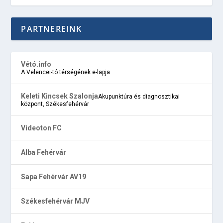
PARTNEREINK
Vétó.info
A Velencei-tó térségének e-lapja
Keleti Kincsek Szalonja
Akupunktúra és diagnosztikai
központ, Székesfehérvár
Videoton FC
Alba Fehérvár
Sapa Fehérvár AV19
Székesfehérvár MJV