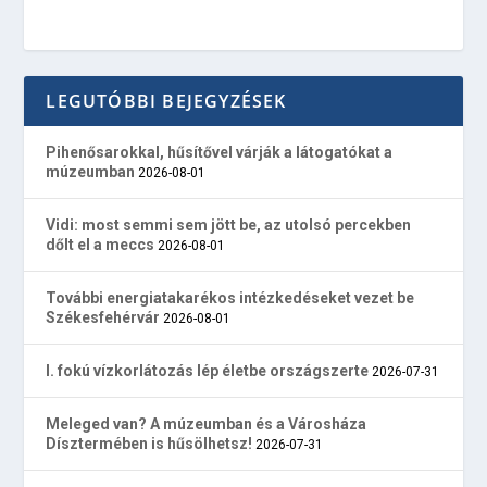
LEGUTÓBBI BEJEGYZÉSEK
Pihenősarokkal, hűsítővel várják a látogatókat a
múzeumban
2026-08-01
Vidi: most semmi sem jött be, az utolsó percekben
dőlt el a meccs
2026-08-01
További energiatakarékos intézkedéseket vezet be
Székesfehérvár
2026-08-01
I. fokú vízkorlátozás lép életbe országszerte
2026-07-31
Meleged van? A múzeumban és a Városháza
Dísztermében is hűsölhetsz!
2026-07-31