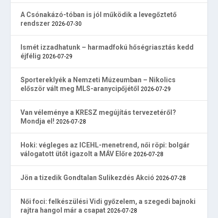
A Csónakázó-tóban is jól működik a levegőztető
rendszer
2026-07-30
Ismét izzadhatunk – harmadfokú hőségriasztás kedd
éjfélig
2026-07-29
Sportereklyék a Nemzeti Múzeumban – Nikolics
először vált meg MLS-aranycipőjétől
2026-07-29
Van véleménye a KRESZ megújítás tervezetéről?
Mondja el!
2026-07-28
Hoki: végleges az ICEHL-menetrend, női röpi: bolgár
válogatott ütőt igazolt a MÁV Előre
2026-07-28
Jön a tizedik Gondtalan Sulikezdés Akció
2026-07-28
Női foci: felkészülési Vidi győzelem, a szegedi bajnoki
rajtra hangol már a csapat
2026-07-28