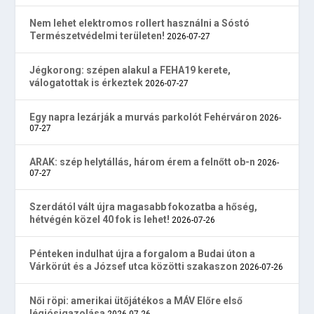
Nem lehet elektromos rollert használni a Sóstó
Természetvédelmi területen!
2026-07-27
Jégkorong: szépen alakul a FEHA19 kerete,
válogatottak is érkeztek
2026-07-27
Egy napra lezárják a murvás parkolót Fehérváron
2026-
07-27
ARAK: szép helytállás, három érem a felnőtt ob-n
2026-
07-27
Szerdától vált újra magasabb fokozatba a hőség,
hétvégén közel 40 fok is lehet!
2026-07-26
Pénteken indulhat újra a forgalom a Budai úton a
Várkörút és a József utca közötti szakaszon
2026-07-26
Női röpi: amerikai ütőjátékos a MÁV Előre első
légiósigazolása
2026-07-26