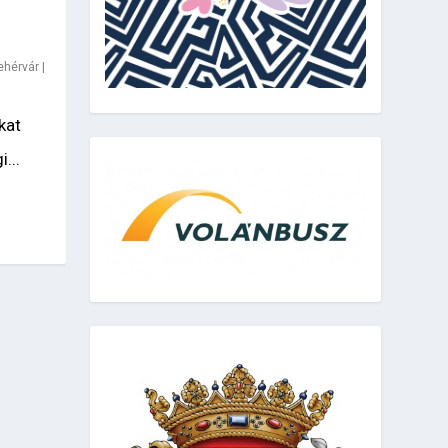
ehérvár
|
kat
...