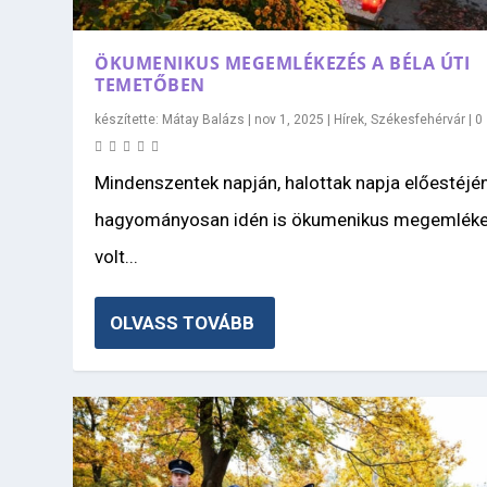
ÖKUMENIKUS MEGEMLÉKEZÉS A BÉLA ÚTI
TEMETŐBEN
készítette:
Mátay Balázs
|
nov 1, 2025
|
Hírek
,
Székesfehérvár
|
0
Mindenszentek napján, halottak napja előestéjé
hagyományosan idén is ökumenikus megemlék
volt...
OLVASS TOVÁBB