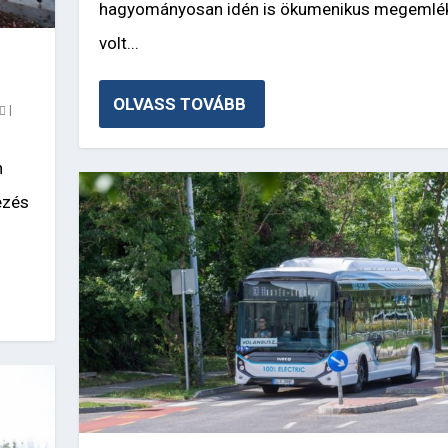
hagyományosan idén is ökumenikus megemlé
volt...
OLVASS TOVÁBB
|
n
ezés