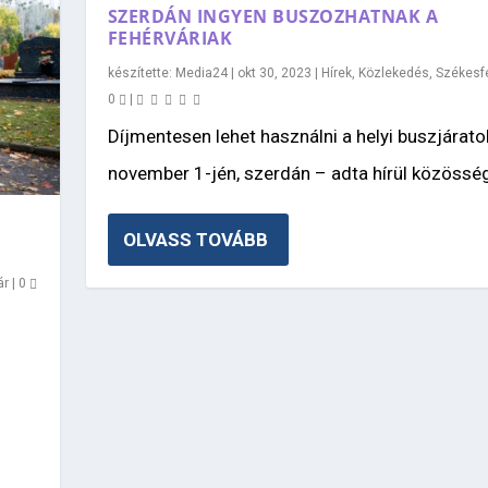
SZERDÁN INGYEN BUSZOZHATNAK A
FEHÉRVÁRIAK
készítette:
Media24
|
okt 30, 2023
|
Hírek
,
Közlekedés
,
Székesf
0
|
Díjmentesen lehet használni a helyi buszjárato
november 1-jén, szerdán – adta hírül közösségi
OLVASS TOVÁBB
ár
|
0