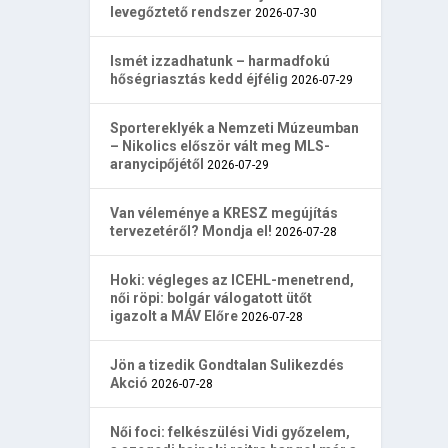
levegőztető rendszer
2026-07-30
Ismét izzadhatunk – harmadfokú
hőségriasztás kedd éjfélig
2026-07-29
Sportereklyék a Nemzeti Múzeumban
– Nikolics először vált meg MLS-
aranycipőjétől
2026-07-29
Van véleménye a KRESZ megújítás
tervezetéről? Mondja el!
2026-07-28
Hoki: végleges az ICEHL-menetrend,
női röpi: bolgár válogatott ütőt
igazolt a MÁV Előre
2026-07-28
Jön a tizedik Gondtalan Sulikezdés
Akció
2026-07-28
Női foci: felkészülési Vidi győzelem,