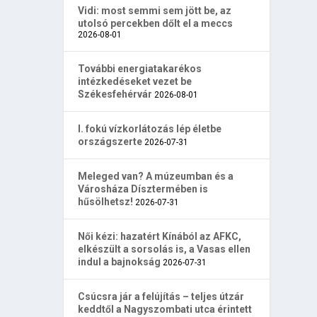
Vidi: most semmi sem jött be, az
utolsó percekben dőlt el a meccs
2026-08-01
További energiatakarékos
intézkedéseket vezet be
Székesfehérvár
2026-08-01
I. fokú vízkorlátozás lép életbe
országszerte
2026-07-31
Meleged van? A múzeumban és a
Városháza Dísztermében is
hűsölhetsz!
2026-07-31
Női kézi: hazatért Kínából az AFKC,
elkészült a sorsolás is, a Vasas ellen
indul a bajnokság
2026-07-31
Csúcsra jár a felújítás – teljes útzár
keddtől a Nagyszombati utca érintett