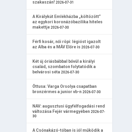
szakaszán!
2026-07-31
A Királykút Emlékházba „költözött”
az egykori koronázóbazilika hiteles
makettje
2026-07-30
Férfi kosár, női röpi: légióst igazolt
az Alba és a MÁV Előre is
2026-07-30
Két új óriásbábbal bővül a királyi
család, szombaton folytatódik a
belvárosi séta
2026-07-30
Öttusa: Varga Orsolya csapatban
bronzérmes a junior vb-n
2026-07-30
NAV: augusztusi ügyfélfogadási rend
változása Fejér vármegyében
2026-07-
30
A Csónakázó-tóban is jól működik a