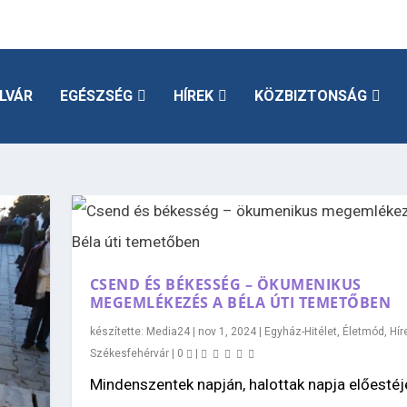
LVÁR
EGÉSZSÉG
HÍREK
KÖZBIZTONSÁG
CSEND ÉS BÉKESSÉG – ÖKUMENIKUS
MEGEMLÉKEZÉS A BÉLA ÚTI TEMETŐBEN
készítette:
Media24
|
nov 1, 2024
|
Egyház-Hitélet
,
Életmód
,
Hír
Székesfehérvár
|
0
|
Mindenszentek napján, halottak napja előestéj