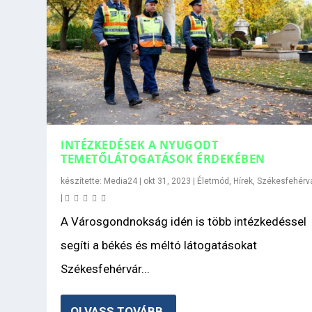
INTÉZKEDÉSEK A NYUGODT
TEMETŐLÁTOGATÁSOK ÉRDEKÉBEN
készítette:
Media24
|
okt 31, 2023
|
Életmód
,
Hírek
,
Székesfehérv
|
A Városgondnokság idén is több intézkedéssel
segíti a békés és méltó látogatásokat
Székesfehérvár...
OLVASS TOVÁBB