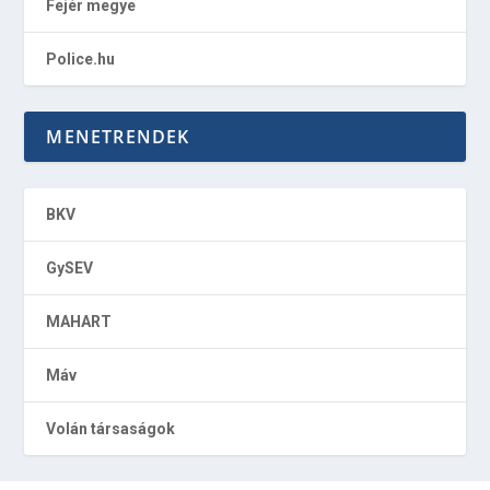
Fejér megye
Police.hu
MENETRENDEK
BKV
GySEV
MAHART
Máv
Volán társaságok