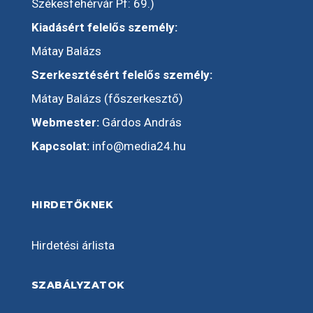
Székesfehérvár Pf: 69.)
Kiadásért felelős személy:
Mátay Balázs
Szerkesztésért felelős személy:
Mátay Balázs (főszerkesztő)
Webmester:
Gárdos András
Kapcsolat:
info@media24.hu
HIRDETŐKNEK
Hirdetési árlista
SZABÁLYZATOK