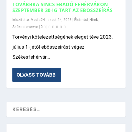
TOVÁBBRA SINCS EBADÓ FEHÉRVÁRON –
SZEPTEMBER 30-IG TART AZ EBÖSSZEÍRÁS
készítette:
Media24
|
szept 24, 2023
|
Életmód
,
Hírek
,
Székesfehérvár
|
0
|
Törvényi kötelezettségének eleget téve 2023.
július 1-jétől ebösszeírást végez
Székesfehérvár...
OLVASS TOVÁBB