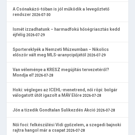
A Csónakázó-tóban is jól működik a levegőztető
rendszer
2026-07-30
Ismét izzadhatunk – harmadfokú hőségriasztás kedd
éjfélig
2026-07-29
Sportereklyék a Nemzeti Múzeumban – Nikolics
először vált meg MLS-aranycipőjétől
2026-07-29
Van véleménye a KRESZ megújítás tervezetéről?
Mondja el!
2026-07-28
Hoki: végleges az ICEHL-menetrend, női röpi: bolgár
válogatott ütőt igazolt a MÁV Előre
2026-07-28
Jön a tizedik Gondtalan Sulikezdés Akció
2026-07-28
Női foci: felkészülési Vidi győzelem, a szegedi bajnoki
rajtra hangol már a csapat
2026-07-28