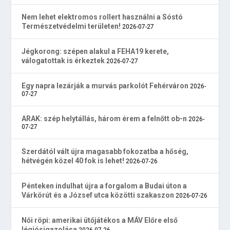
Nem lehet elektromos rollert használni a Sóstó
Természetvédelmi területen!
2026-07-27
Jégkorong: szépen alakul a FEHA19 kerete,
válogatottak is érkeztek
2026-07-27
Egy napra lezárják a murvás parkolót Fehérváron
2026-
07-27
ARAK: szép helytállás, három érem a felnőtt ob-n
2026-
07-27
Szerdától vált újra magasabb fokozatba a hőség,
hétvégén közel 40 fok is lehet!
2026-07-26
Pénteken indulhat újra a forgalom a Budai úton a
Várkörút és a József utca közötti szakaszon
2026-07-26
Női röpi: amerikai ütőjátékos a MÁV Előre első
légiósigazolása
2026-07-26