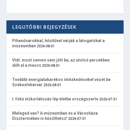
LEGUTÓBBI BEJEGYZÉSEK
Pihenősarokkal, hűsítővel várják a látogatókat a
múzeumban
2026-08-01
Vidi: most semmi sem jött be, az utolsó percekben
dőlt el a meccs
2026-08-01
További energiatakarékos intézkedéseket vezet be
Székesfehérvár
2026-08-01
I. fokú vízkorlátozás lép életbe országszerte
2026-07-31
Meleged van? A múzeumban és a Városháza
Dísztermében is hűsölhetsz!
2026-07-31