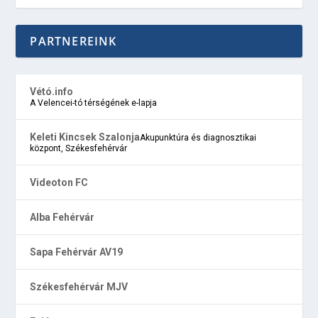
PARTNEREINK
Vétó.info
A Velencei-tó térségének e-lapja
Keleti Kincsek Szalonja
Akupunktúra és diagnosztikai
központ, Székesfehérvár
Videoton FC
Alba Fehérvár
Sapa Fehérvár AV19
Székesfehérvár MJV