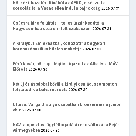
Női kézi: hazatért Kínából az AFKC, elkészült a
sorsolás is, a Vasas ellen indul a bajnokság
2026-07-31
Csúcsra jár a felújítás – teljes útzár keddtől a
Nagyszombati utca érintett szakaszán!
2026-07-31
A Királykút Emlékházba „költözött” az egykori
koronázóbazilika hiteles makettje
2026-07-30
Férfi kosár, női röpi: légióst igazolt az Alba és a MÁV
Előre is
2026-07-30
Két új óriásbábbal bővül a királyi család, szombaton
folytatódik a belvárosi séta
2026-07-30
Öttusa: Varga Orsolya csapatban bronzérmes a junior
vb-n
2026-07-30
NAV: augusztusi ügyfélfogadási rend változása Fejér
vármegyében
2026-07-30