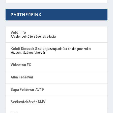
PARTNEREINK
Vétó.info
A Velencei-tó térségének e-lapja
Keleti Kincsek Szalonja
Akupunktúra és diagnosztikai
központ, Székesfehérvár
Videoton FC
Alba Fehérvár
Sapa Fehérvár AV19
Székesfehérvár MJV