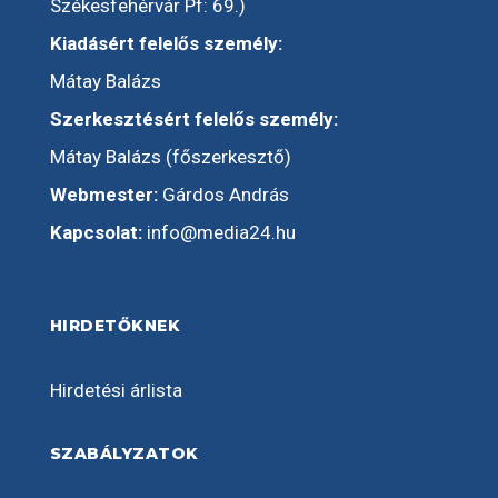
Székesfehérvár Pf: 69.)
Kiadásért felelős személy:
Mátay Balázs
Szerkesztésért felelős személy:
Mátay Balázs (főszerkesztő)
Webmester:
Gárdos András
Kapcsolat:
info@media24.hu
HIRDETŐKNEK
Hirdetési árlista
SZABÁLYZATOK