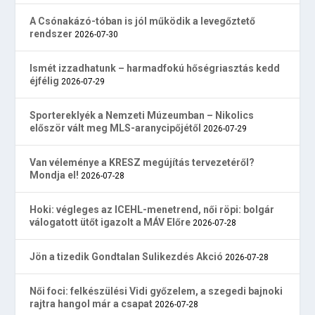
A Csónakázó-tóban is jól működik a levegőztető
rendszer
2026-07-30
Ismét izzadhatunk – harmadfokú hőségriasztás kedd
éjfélig
2026-07-29
Sportereklyék a Nemzeti Múzeumban – Nikolics
először vált meg MLS-aranycipőjétől
2026-07-29
Van véleménye a KRESZ megújítás tervezetéről?
Mondja el!
2026-07-28
Hoki: végleges az ICEHL-menetrend, női röpi: bolgár
válogatott ütőt igazolt a MÁV Előre
2026-07-28
Jön a tizedik Gondtalan Sulikezdés Akció
2026-07-28
Női foci: felkészülési Vidi győzelem, a szegedi bajnoki
rajtra hangol már a csapat
2026-07-28