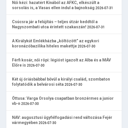
Női kézi: hazatért Kínából az AFKC, elkészült a
sorsolás is, a Vasas ellen indul a bajnokság
2026-07-31
Csúcsra jár a felújítás – teljes útzár keddtől a
Nagyszombati utca érintett szakaszán!
2026-07-31
A Királykút Emlékházba „költözött” az egykori
koronázóbazilika hiteles makettje
2026-07-30
Férfi kosár, női röpi: légióst igazolt az Alba és a MÁV
Előre is
2026-07-30
Két új óriásbábbal bővül a királyi család, szombaton
folytatódik a belvárosi séta
2026-07-30
Öttusa: Varga Orsolya csapatban bronzérmes a junior
vb-n
2026-07-30
NAV: augusztusi ügyfélfogadási rend változása Fejér
vármegyében
2026-07-30