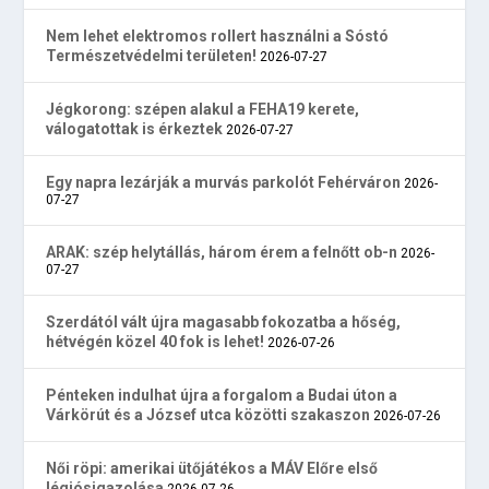
Nem lehet elektromos rollert használni a Sóstó
Természetvédelmi területen!
2026-07-27
Jégkorong: szépen alakul a FEHA19 kerete,
válogatottak is érkeztek
2026-07-27
Egy napra lezárják a murvás parkolót Fehérváron
2026-
07-27
ARAK: szép helytállás, három érem a felnőtt ob-n
2026-
07-27
Szerdától vált újra magasabb fokozatba a hőség,
hétvégén közel 40 fok is lehet!
2026-07-26
Pénteken indulhat újra a forgalom a Budai úton a
Várkörút és a József utca közötti szakaszon
2026-07-26
Női röpi: amerikai ütőjátékos a MÁV Előre első
légiósigazolása
2026-07-26