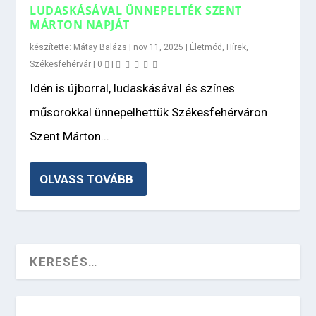
LUDASKÁSÁVAL ÜNNEPELTÉK SZENT
MÁRTON NAPJÁT
készítette:
Mátay Balázs
|
nov 11, 2025
|
Életmód
,
Hírek
,
Székesfehérvár
|
0
|
Idén is újborral, ludaskásával és színes
műsorokkal ünnepelhettük Székesfehérváron
Szent Márton...
OLVASS TOVÁBB