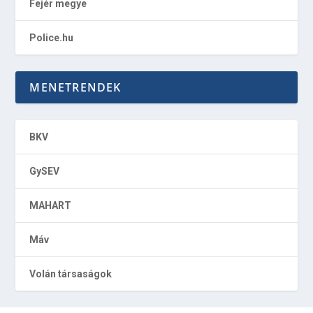
Fejér megye
Police.hu
MENETRENDEK
BKV
GySEV
MAHART
Máv
Volán társaságok