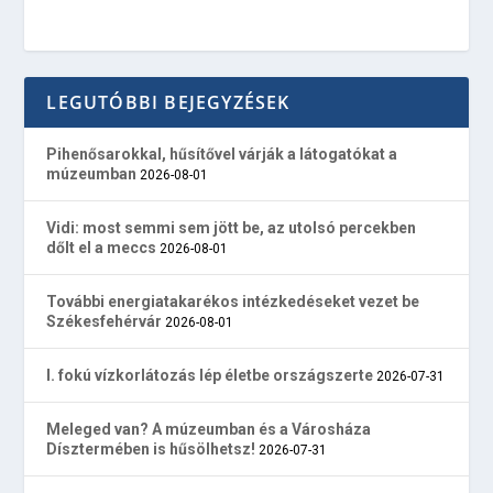
LEGUTÓBBI BEJEGYZÉSEK
Pihenősarokkal, hűsítővel várják a látogatókat a
múzeumban
2026-08-01
Vidi: most semmi sem jött be, az utolsó percekben
dőlt el a meccs
2026-08-01
További energiatakarékos intézkedéseket vezet be
Székesfehérvár
2026-08-01
I. fokú vízkorlátozás lép életbe országszerte
2026-07-31
Meleged van? A múzeumban és a Városháza
Dísztermében is hűsölhetsz!
2026-07-31