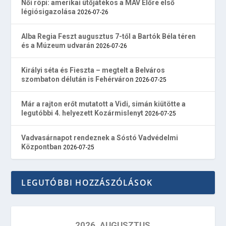
Női röpi: amerikai ütőjátékos a MÁV Előre első
légiósigazolása
2026-07-26
Alba Regia Feszt augusztus 7-től a Bartók Béla téren
és a Múzeum udvarán
2026-07-26
Királyi séta és Fieszta – megtelt a Belváros
szombaton délután is Fehérváron
2026-07-25
Már a rajton erőt mutatott a Vidi, simán kiütötte a
legutóbbi 4. helyezett Kozármislenyt
2026-07-25
Vadvasárnapot rendeznek a Sóstó Vadvédelmi
Központban
2026-07-25
LEGUTÓBBI HOZZÁSZÓLÁSOK
2026. AUGUSZTUS