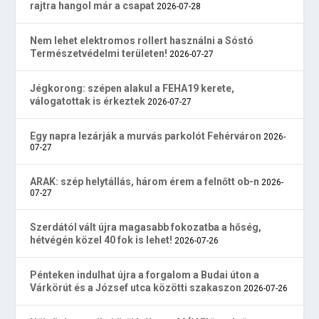
rajtra hangol már a csapat
2026-07-28
Nem lehet elektromos rollert használni a Sóstó
Természetvédelmi területen!
2026-07-27
Jégkorong: szépen alakul a FEHA19 kerete,
válogatottak is érkeztek
2026-07-27
Egy napra lezárják a murvás parkolót Fehérváron
2026-
07-27
ARAK: szép helytállás, három érem a felnőtt ob-n
2026-
07-27
Szerdától vált újra magasabb fokozatba a hőség,
hétvégén közel 40 fok is lehet!
2026-07-26
Pénteken indulhat újra a forgalom a Budai úton a
Várkörút és a József utca közötti szakaszon
2026-07-26