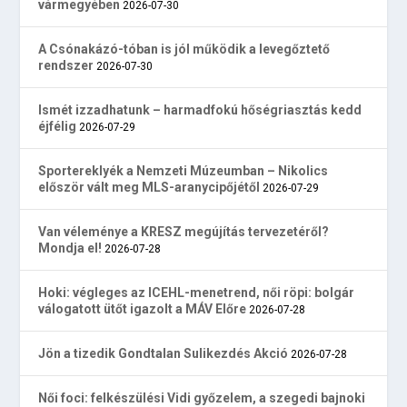
vármegyében
2026-07-30
A Csónakázó-tóban is jól működik a levegőztető
rendszer
2026-07-30
Ismét izzadhatunk – harmadfokú hőségriasztás kedd
éjfélig
2026-07-29
Sportereklyék a Nemzeti Múzeumban – Nikolics
először vált meg MLS-aranycipőjétől
2026-07-29
Van véleménye a KRESZ megújítás tervezetéről?
Mondja el!
2026-07-28
Hoki: végleges az ICEHL-menetrend, női röpi: bolgár
válogatott ütőt igazolt a MÁV Előre
2026-07-28
Jön a tizedik Gondtalan Sulikezdés Akció
2026-07-28
Női foci: felkészülési Vidi győzelem, a szegedi bajnoki