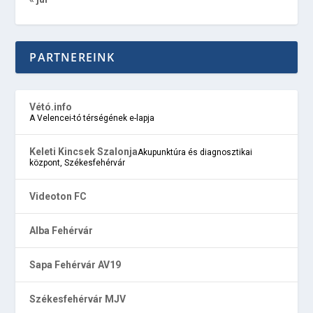
PARTNEREINK
Vétó.info
A Velencei-tó térségének e-lapja
Keleti Kincsek Szalonja
Akupunktúra és diagnosztikai
központ, Székesfehérvár
Videoton FC
Alba Fehérvár
Sapa Fehérvár AV19
Székesfehérvár MJV