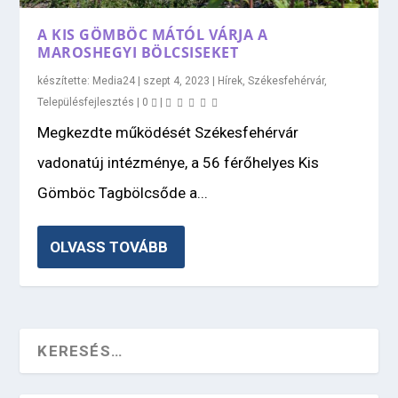
A KIS GÖMBÖC MÁTÓL VÁRJA A
MAROSHEGYI BÖLCSISEKET
készítette:
Media24
|
szept 4, 2023
|
Hírek
,
Székesfehérvár
,
Településfejlesztés
|
0
|
Megkezdte működését Székesfehérvár
vadonatúj intézménye, a 56 férőhelyes Kis
Gömböc Tagbölcsőde a...
OLVASS TOVÁBB