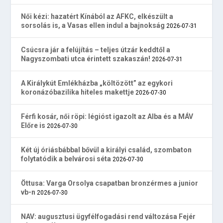
Női kézi: hazatért Kínából az AFKC, elkészült a
sorsolás is, a Vasas ellen indul a bajnokság
2026-07-31
Csúcsra jár a felújítás – teljes útzár keddtől a
Nagyszombati utca érintett szakaszán!
2026-07-31
A Királykút Emlékházba „költözött” az egykori
koronázóbazilika hiteles makettje
2026-07-30
Férfi kosár, női röpi: légióst igazolt az Alba és a MÁV
Előre is
2026-07-30
Két új óriásbábbal bővül a királyi család, szombaton
folytatódik a belvárosi séta
2026-07-30
Öttusa: Varga Orsolya csapatban bronzérmes a junior
vb-n
2026-07-30
NAV: augusztusi ügyfélfogadási rend változása Fejér