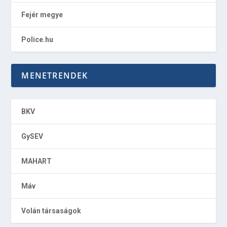
Fejér megye
Police.hu
MENETRENDEK
BKV
GySEV
MAHART
Máv
Volán társaságok