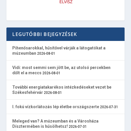
LEGUTÓBBI BEJEGYZÉSEK
Pihenősarokkal, hűsítővel várják a látogatókat a
múzeumban
2026-08-01
Vidi: most semmi sem jött be, az utolsó percekben
dőlt el a meccs
2026-08-01
További energiatakarékos intézkedéseket vezet be
Székesfehérvár
2026-08-01
I. fokú vízkorlátozás lép életbe országszerte
2026-07-31
Meleged van? A múzeumban és a Városháza
Dísztermében is hűsölhetsz!
2026-07-31