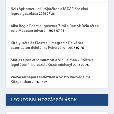
Női röpi: amerikai ütőjátékos a MÁV Előre első
légiósigazolása
2026-07-26
Alba Regia Feszt augusztus 7-től a Bartók Béla téren
és a Múzeum udvarán
2026-07-26
Királyi séta és Fieszta – megtelt a Belváros
szombaton délután is Fehérváron
2026-07-25
Már a rajton erőt mutatott a Vidi, simán kiütötte a
legutóbbi 4. helyezett Kozármislenyt
2026-07-25
Vadvasárnapot rendeznek a Sóstó Vadvédelmi
Központban
2026-07-25
LEGUTÓBBI HOZZÁSZÓLÁSOK