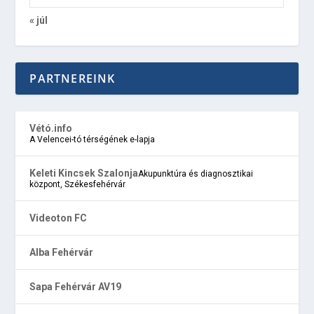
« júl
PARTNEREINK
Vétó.info
A Velencei-tó térségének e-lapja
Keleti Kincsek Szalonja
Akupunktúra és diagnosztikai
központ, Székesfehérvár
Videoton FC
Alba Fehérvár
Sapa Fehérvár AV19