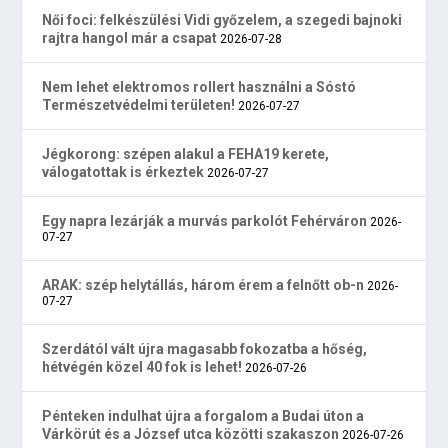
Női foci: felkészülési Vidi győzelem, a szegedi bajnoki
rajtra hangol már a csapat
2026-07-28
Nem lehet elektromos rollert használni a Sóstó
Természetvédelmi területen!
2026-07-27
Jégkorong: szépen alakul a FEHA19 kerete,
válogatottak is érkeztek
2026-07-27
Egy napra lezárják a murvás parkolót Fehérváron
2026-
07-27
ARAK: szép helytállás, három érem a felnőtt ob-n
2026-
07-27
Szerdától vált újra magasabb fokozatba a hőség,
hétvégén közel 40 fok is lehet!
2026-07-26
Pénteken indulhat újra a forgalom a Budai úton a
Várkörút és a József utca közötti szakaszon
2026-07-26