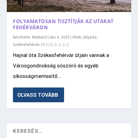
FOLYAMATOSAN TISZTÍTJÁK AZ UTAKAT
FEHÉRVÁRON
készítette:
Media24
|
dec 6, 2023
|
Hírek
,
Időjárás
,
Székesfehérvár
|
0
|
Hajnal óta Székesfehérvár útjain vannak a
Városgondnokság sószóró és egyéb
síkosságmentesítő...
OLVASS TOVÁBB