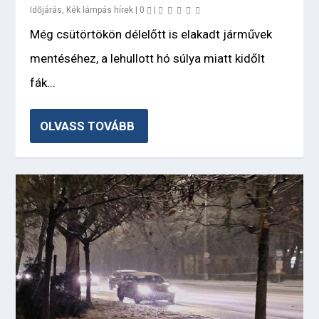
Időjárás
,
Kék lámpás hírek
|
0
|
Még csütörtökön délelőtt is elakadt járművek
mentéséhez, a lehullott hó súlya miatt kidőlt
fák...
OLVASS TOVÁBB