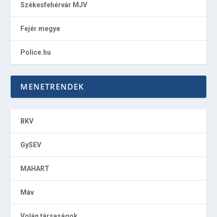
Székesfehérvár MJV
Fejér megye
Police.hu
MENETRENDEK
BKV
GySEV
MAHART
Máv
Volán társaságok