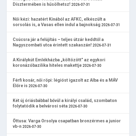
Dísztermében is hűsölhetsz!
2026-07-31
Női kézi: hazatért Kínából az AFKC, elkészült a
sorsolás is, a Vasas ellen indul a bajnokság
2026-07-31
Csúcsra jár a felújítás – teljes útzár keddtől a
Nagyszombati utca érintett szakaszán!
2026-07-31
A Királykút Emlékházba „költözött” az egykori
koronázóbazilika hiteles makettje
2026-07-30
Férfi kosár, női röpi: légióst igazolt az Alba és a MÁV
Előre is
2026-07-30
Két új óriásbábbal bővül a királyi család, szombaton
folytatódik a belvárosi séta
2026-07-30
Öttusa: Varga Orsolya csapatban bronzérmes a junior
vb-n
2026-07-30