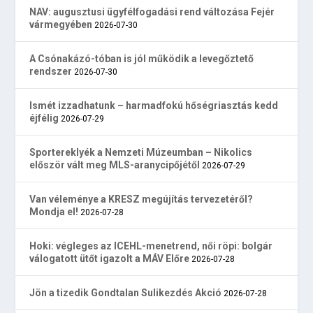
NAV: augusztusi ügyfélfogadási rend változása Fejér
vármegyében
2026-07-30
A Csónakázó-tóban is jól működik a levegőztető
rendszer
2026-07-30
Ismét izzadhatunk – harmadfokú hőségriasztás kedd
éjfélig
2026-07-29
Sportereklyék a Nemzeti Múzeumban – Nikolics
először vált meg MLS-aranycipőjétől
2026-07-29
Van véleménye a KRESZ megújítás tervezetéről?
Mondja el!
2026-07-28
Hoki: végleges az ICEHL-menetrend, női röpi: bolgár
válogatott ütőt igazolt a MÁV Előre
2026-07-28
Jön a tizedik Gondtalan Sulikezdés Akció
2026-07-28