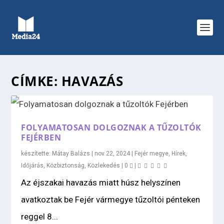
CÍMKE:
HAVAZÁS
FOLYAMATOSAN DOLGOZNAK A TŰZOLTÓK
FEJÉRBEN
készítette:
Mátay Balázs
|
nov 22, 2024
|
Fejér megye
,
Hírek
,
Időjárás
,
Közbiztonság
,
Közlekedés
|
0
|
Az éjszakai havazás miatt húsz helyszínen
avatkoztak be Fejér vármegye tűzoltói pénteken
reggel 8...