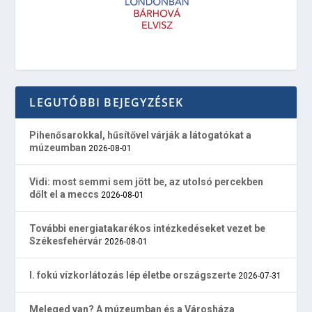
LEGUTÓBBI BEJEGYZÉSEK
Pihenősarokkal, hűsítővel várják a látogatókat a
múzeumban
2026-08-01
Vidi: most semmi sem jött be, az utolsó percekben
dőlt el a meccs
2026-08-01
További energiatakarékos intézkedéseket vezet be
Székesfehérvár
2026-08-01
I. fokú vízkorlátozás lép életbe országszerte
2026-07-31
Meleged van? A múzeumban és a Városháza