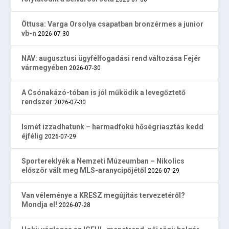
Öttusa: Varga Orsolya csapatban bronzérmes a junior
vb-n
2026-07-30
NAV: augusztusi ügyfélfogadási rend változása Fejér
vármegyében
2026-07-30
A Csónakázó-tóban is jól működik a levegőztető
rendszer
2026-07-30
Ismét izzadhatunk – harmadfokú hőségriasztás kedd
éjfélig
2026-07-29
Sportereklyék a Nemzeti Múzeumban – Nikolics
először vált meg MLS-aranycipőjétől
2026-07-29
Van véleménye a KRESZ megújítás tervezetéről?
Mondja el!
2026-07-28