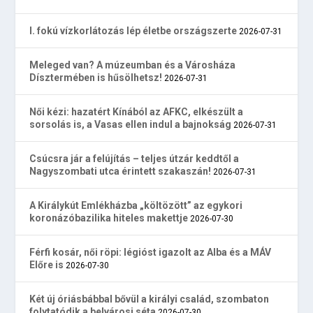
I. fokú vízkorlátozás lép életbe országszerte
2026-07-31
Meleged van? A múzeumban és a Városháza
Dísztermében is hűsölhetsz!
2026-07-31
Női kézi: hazatért Kínából az AFKC, elkészült a
sorsolás is, a Vasas ellen indul a bajnokság
2026-07-31
Csúcsra jár a felújítás – teljes útzár keddtől a
Nagyszombati utca érintett szakaszán!
2026-07-31
A Királykút Emlékházba „költözött” az egykori
koronázóbazilika hiteles makettje
2026-07-30
Férfi kosár, női röpi: légióst igazolt az Alba és a MÁV
Előre is
2026-07-30
Két új óriásbábbal bővül a királyi család, szombaton
folytatódik a belvárosi séta
2026-07-30