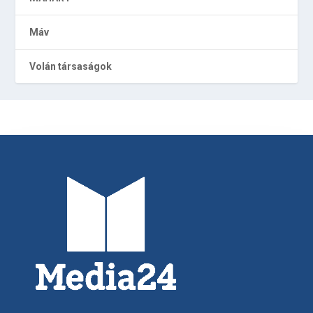
Máv
Volán társaságok