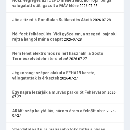
Hoki: végleges az ICEHL-menetrend, női röpi: bolgár
válogatott ütőt igazolt a MÁV Előre
2026-07-28
Jön a tizedik Gondtalan Sulikezdés Akció
2026-07-28
Női foci: felkészülési Vidi győzelem, a szegedi bajnoki
rajtra hangol már a csapat
2026-07-28
Nem lehet elektromos rollert használni a Sóstó
Természetvédelmi területen!
2026-07-27
Jégkorong: szépen alakul a FEHA19 kerete,
válogatottak is érkeztek
2026-07-27
Egy napra lezárják a murvás parkolót Fehérváron
2026-
07-27
ARAK: szép helytállás, három érem a felnőtt ob-n
2026-
07-27
Szerdától vált újra magasabb fokozatba a hőség,