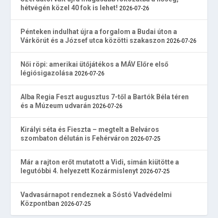
hétvégén közel 40 fok is lehet!
2026-07-26
Pénteken indulhat újra a forgalom a Budai úton a
Várkörút és a József utca közötti szakaszon
2026-07-26
Női röpi: amerikai ütőjátékos a MÁV Előre első
légiósigazolása
2026-07-26
Alba Regia Feszt augusztus 7-től a Bartók Béla téren
és a Múzeum udvarán
2026-07-26
Királyi séta és Fieszta – megtelt a Belváros
szombaton délután is Fehérváron
2026-07-25
Már a rajton erőt mutatott a Vidi, simán kiütötte a
legutóbbi 4. helyezett Kozármislenyt
2026-07-25
Vadvasárnapot rendeznek a Sóstó Vadvédelmi
Központban
2026-07-25