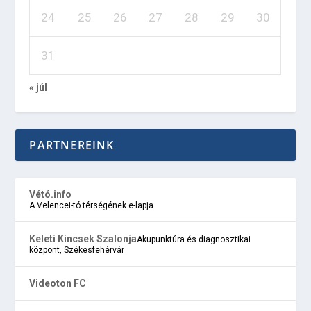
24
25
26
27
28
29
30
31
« júl
PARTNEREINK
Vétó.info
A Velencei-tó térségének e-lapja
Keleti Kincsek Szalonja
Akupunktúra és diagnosztikai
központ, Székesfehérvár
Videoton FC