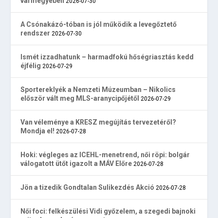
vármegyében
2026-07-30
A Csónakázó-tóban is jól működik a levegőztető
rendszer
2026-07-30
Ismét izzadhatunk – harmadfokú hőségriasztás kedd
éjfélig
2026-07-29
Sportereklyék a Nemzeti Múzeumban – Nikolics
először vált meg MLS-aranycipőjétől
2026-07-29
Van véleménye a KRESZ megújítás tervezetéről?
Mondja el!
2026-07-28
Hoki: végleges az ICEHL-menetrend, női röpi: bolgár
válogatott ütőt igazolt a MÁV Előre
2026-07-28
Jön a tizedik Gondtalan Sulikezdés Akció
2026-07-28
Női foci: felkészülési Vidi győzelem, a szegedi bajnoki