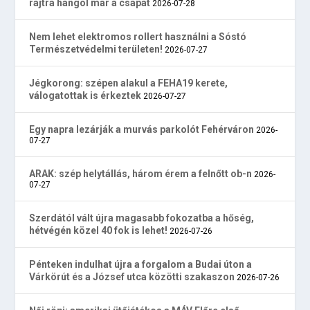
rajtra hangol már a csapat
2026-07-28
Nem lehet elektromos rollert használni a Sóstó
Természetvédelmi területen!
2026-07-27
Jégkorong: szépen alakul a FEHA19 kerete,
válogatottak is érkeztek
2026-07-27
Egy napra lezárják a murvás parkolót Fehérváron
2026-
07-27
ARAK: szép helytállás, három érem a felnőtt ob-n
2026-
07-27
Szerdától vált újra magasabb fokozatba a hőség,
hétvégén közel 40 fok is lehet!
2026-07-26
Pénteken indulhat újra a forgalom a Budai úton a
Várkörút és a József utca közötti szakaszon
2026-07-26