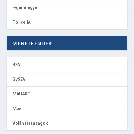
Fejér megye
Police.hu
MENETRENDEK
BKV
GySEV
MAHART
Máv
Volán társaságok