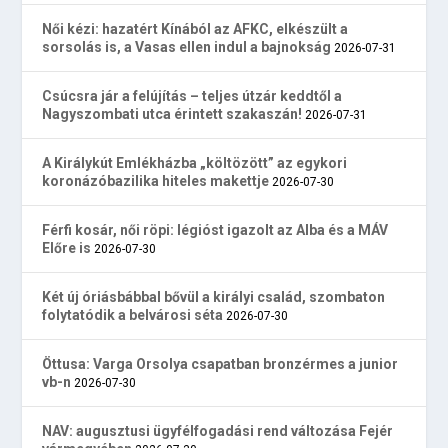
Női kézi: hazatért Kínából az AFKC, elkészült a
sorsolás is, a Vasas ellen indul a bajnokság
2026-07-31
Csúcsra jár a felújítás – teljes útzár keddtől a
Nagyszombati utca érintett szakaszán!
2026-07-31
A Királykút Emlékházba „költözött” az egykori
koronázóbazilika hiteles makettje
2026-07-30
Férfi kosár, női röpi: légióst igazolt az Alba és a MÁV
Előre is
2026-07-30
Két új óriásbábbal bővül a királyi család, szombaton
folytatódik a belvárosi séta
2026-07-30
Öttusa: Varga Orsolya csapatban bronzérmes a junior
vb-n
2026-07-30
NAV: augusztusi ügyfélfogadási rend változása Fejér