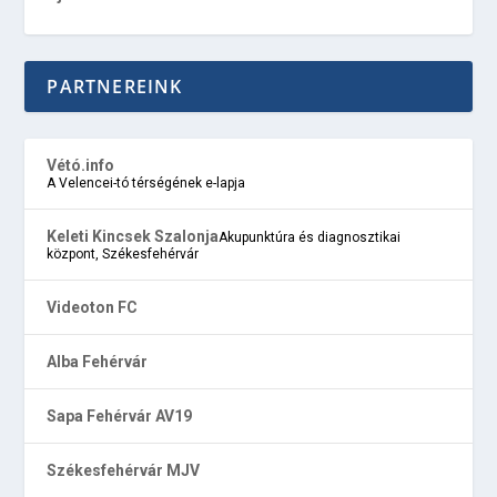
PARTNEREINK
Vétó.info
A Velencei-tó térségének e-lapja
Keleti Kincsek Szalonja
Akupunktúra és diagnosztikai
központ, Székesfehérvár
Videoton FC
Alba Fehérvár
Sapa Fehérvár AV19
Székesfehérvár MJV