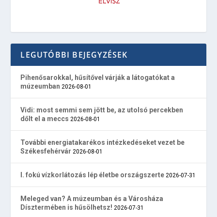
LEGUTÓBBI BEJEGYZÉSEK
Pihenősarokkal, hűsítővel várják a látogatókat a
múzeumban
2026-08-01
Vidi: most semmi sem jött be, az utolsó percekben
dőlt el a meccs
2026-08-01
További energiatakarékos intézkedéseket vezet be
Székesfehérvár
2026-08-01
I. fokú vízkorlátozás lép életbe országszerte
2026-07-31
Meleged van? A múzeumban és a Városháza
Dísztermében is hűsölhetsz!
2026-07-31