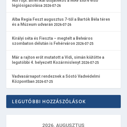
Női röpi: amerikai ütőjátékos a MÁV Előre első
légiósigazolása
2026-07-26
Alba Regia Feszt augusztus 7-től a Bartók Béla téren
és a Múzeum udvarán
2026-07-26
Királyi séta és Fieszta – megtelt a Belváros
szombaton délután is Fehérváron
2026-07-25
Már a rajton erőt mutatott a Vidi, simán kiütötte a
legutóbbi 4. helyezett Kozármislenyt
2026-07-25
Vadvasárnapot rendeznek a Sóstó Vadvédelmi
Központban
2026-07-25
LEGUTÓBBI HOZZÁSZÓLÁSOK
2026. AUGUSZTUS