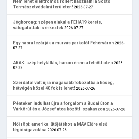
Nem lehet elektromos rollert használni a Sóstó
Természetvédelmi területen!
2026-07-27
Jégkorong: szépen alakul a FEHA19 kerete,
válogatottak is érkeztek
2026-07-27
Egy napra lezárják a murvás parkolót Fehérváron
2026-
07-27
ARAK: szép helytállás, három érem a felnőtt ob-n
2026-
07-27
Szerdától vált újra magasabb fokozatba a hőség,
hétvégén közel 40 fok is lehet!
2026-07-26
Pénteken indulhat újra a forgalom a Budai úton a
Várkörút és a József utca közötti szakaszon
2026-07-26
Női röpi: amerikai ütőjátékos a MÁV Előre első
légiósigazolása
2026-07-26