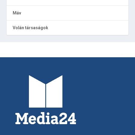
Máv
Volán társaságok