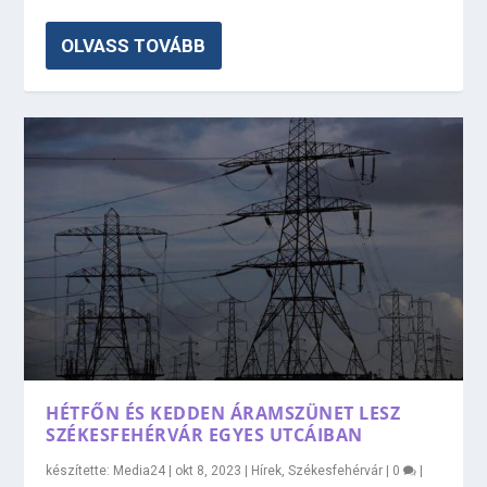
OLVASS TOVÁBB
HÉTFŐN ÉS KEDDEN ÁRAMSZÜNET LESZ
SZÉKESFEHÉRVÁR EGYES UTCÁIBAN
készítette:
Media24
|
okt 8, 2023
|
Hírek
,
Székesfehérvár
|
0
|