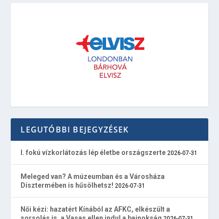
LEGUTÓBBI BEJEGYZÉSEK
I. fokú vízkorlátozás lép életbe országszerte
2026-07-31
Meleged van? A múzeumban és a Városháza
Dísztermében is hűsölhetsz!
2026-07-31
Női kézi: hazatért Kínából az AFKC, elkészült a
sorsolás is, a Vasas ellen indul a bajnokság
2026-07-31