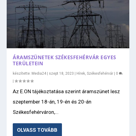
ÁRAMSZÜNETEK SZÉKESFEHÉRVÁR EGYES
TERÜLETEIN
készítette:
Media24
|
szept 18, 2023
|
Hírek
,
Székesfehérvár
|
0
|
Az E.ON tájékoztatása szerint áramszünet lesz
szeptember 18-án, 19-én és 20-án
Székesfehérváron,...
OLVASS TOVÁBB