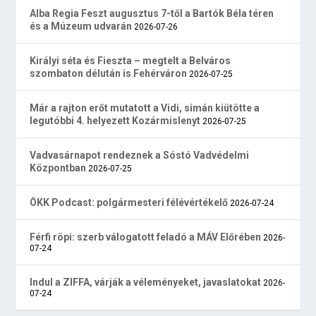
Alba Regia Feszt augusztus 7-től a Bartók Béla téren
és a Múzeum udvarán
2026-07-26
Királyi séta és Fieszta – megtelt a Belváros
szombaton délután is Fehérváron
2026-07-25
Már a rajton erőt mutatott a Vidi, simán kiütötte a
legutóbbi 4. helyezett Kozármislenyt
2026-07-25
Vadvasárnapot rendeznek a Sóstó Vadvédelmi
Központban
2026-07-25
ÖKK Podcast: polgármesteri félévértékelő
2026-07-24
Férfi röpi: szerb válogatott feladó a MÁV Előrében
2026-
07-24
Indul a ZIFFA, várják a véleményeket, javaslatokat
2026-
07-24