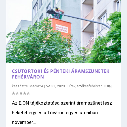
CSÜTÖRTÖKI ÉS PÉNTEKI ÁRAMSZÜNETEK
FEHÉRVÁRON
készítette:
Media24
|
okt 31, 2023
|
Hírek
,
Székesfehérvár
|
0
|
Az E.ON tájékoztatása szerint áramszünet lesz
Feketehegy és a Tóváros egyes utcáiban
november...