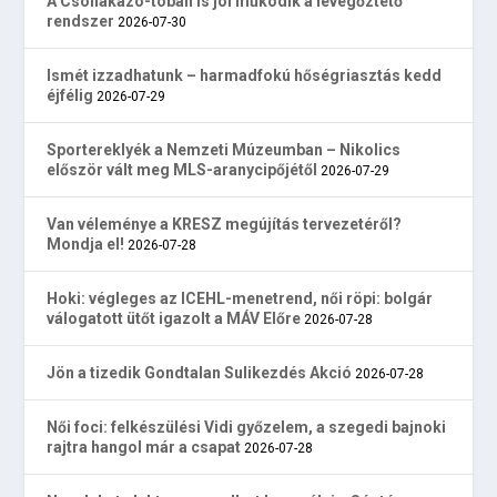
A Csónakázó-tóban is jól működik a levegőztető
rendszer
2026-07-30
Ismét izzadhatunk – harmadfokú hőségriasztás kedd
éjfélig
2026-07-29
Sportereklyék a Nemzeti Múzeumban – Nikolics
először vált meg MLS-aranycipőjétől
2026-07-29
Van véleménye a KRESZ megújítás tervezetéről?
Mondja el!
2026-07-28
Hoki: végleges az ICEHL-menetrend, női röpi: bolgár
válogatott ütőt igazolt a MÁV Előre
2026-07-28
Jön a tizedik Gondtalan Sulikezdés Akció
2026-07-28
Női foci: felkészülési Vidi győzelem, a szegedi bajnoki
rajtra hangol már a csapat
2026-07-28