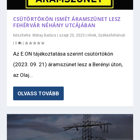
CSÜTÖRTÖKÖN ISMÉT ÁRAMSZÜNET LESZ
FEHÉRVÁR NÉHÁNY UTCÁJÁBAN
készítette:
Mátay Balázs
|
szept 20, 2023
|
Hírek
,
Székesfehérvár
|
0
|
Az E.ON tájékoztatása szerint csütörtökön
(2023. 09. 21) áramszünet lesz a Berényi úton,
az Olaj...
OLVASS TOVÁBB