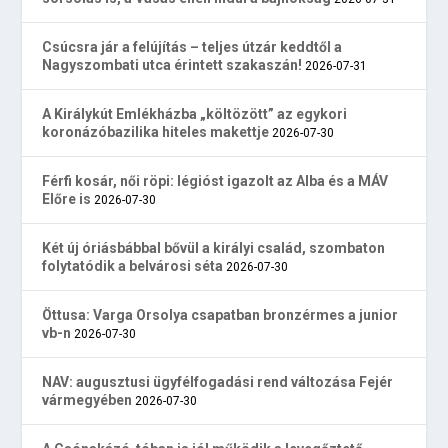
Csúcsra jár a felújítás – teljes útzár keddtől a
Nagyszombati utca érintett szakaszán!
2026-07-31
A Királykút Emlékházba „költözött” az egykori
koronázóbazilika hiteles makettje
2026-07-30
Férfi kosár, női röpi: légióst igazolt az Alba és a MÁV
Előre is
2026-07-30
Két új óriásbábbal bővül a királyi család, szombaton
folytatódik a belvárosi séta
2026-07-30
Öttusa: Varga Orsolya csapatban bronzérmes a junior
vb-n
2026-07-30
NAV: augusztusi ügyfélfogadási rend változása Fejér
vármegyében
2026-07-30