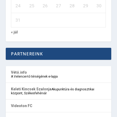
24
25
26
27
28
29
30
31
« júl
PARTNEREINK
Vétó.info
A Velencei-tó térségének e-lapja
Keleti Kincsek Szalonja
Akupunktúra és diagnosztikai
központ, Székesfehérvár
Videoton FC