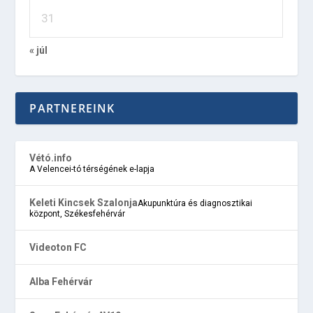
31
« júl
PARTNEREINK
Vétó.info
A Velencei-tó térségének e-lapja
Keleti Kincsek Szalonja
Akupunktúra és diagnosztikai
központ, Székesfehérvár
Videoton FC
Alba Fehérvár