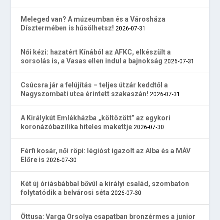
Meleged van? A múzeumban és a Városháza
Dísztermében is hűsölhetsz!
2026-07-31
Női kézi: hazatért Kínából az AFKC, elkészült a
sorsolás is, a Vasas ellen indul a bajnokság
2026-07-31
Csúcsra jár a felújítás – teljes útzár keddtől a
Nagyszombati utca érintett szakaszán!
2026-07-31
A Királykút Emlékházba „költözött” az egykori
koronázóbazilika hiteles makettje
2026-07-30
Férfi kosár, női röpi: légióst igazolt az Alba és a MÁV
Előre is
2026-07-30
Két új óriásbábbal bővül a királyi család, szombaton
folytatódik a belvárosi séta
2026-07-30
Öttusa: Varga Orsolya csapatban bronzérmes a junior