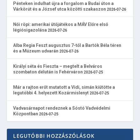
Pénteken indulhat újra a forgalom a Budai úton a
Várkörút és a József utca közötti szakaszon
2026-07-26
Női röpi: amerikai ütőjátékos a MÁV Előre első
légiósigazolása
2026-07-26
Alba Regia Feszt augusztus 7-től a Bartók Béla téren
és a Múzeum udvarán
2026-07-26
Királyi séta és Fieszta – megtelt a Belváros
szombaton délután is Fehérváron
2026-07-25
Már a rajton erőt mutatott a Vidi, simán kiütötte a
legutóbbi 4. helyezett Kozármislenyt
2026-07-25
Vadvasárnapot rendeznek a Sóstó Vadvédelmi
Központban
2026-07-25
LEGUTÓBBI HOZZÁSZÓLÁSOK