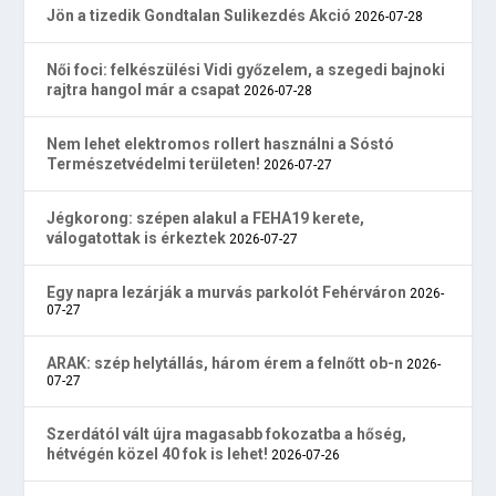
Jön a tizedik Gondtalan Sulikezdés Akció
2026-07-28
Női foci: felkészülési Vidi győzelem, a szegedi bajnoki
rajtra hangol már a csapat
2026-07-28
Nem lehet elektromos rollert használni a Sóstó
Természetvédelmi területen!
2026-07-27
Jégkorong: szépen alakul a FEHA19 kerete,
válogatottak is érkeztek
2026-07-27
Egy napra lezárják a murvás parkolót Fehérváron
2026-
07-27
ARAK: szép helytállás, három érem a felnőtt ob-n
2026-
07-27
Szerdától vált újra magasabb fokozatba a hőség,
hétvégén közel 40 fok is lehet!
2026-07-26