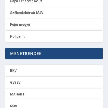
Sapa Fehérvár AV19
Székesfehérvár MJV
Fejér megye
Police.hu
MENETRENDEK
BKV
GySEV
MAHART
Máv