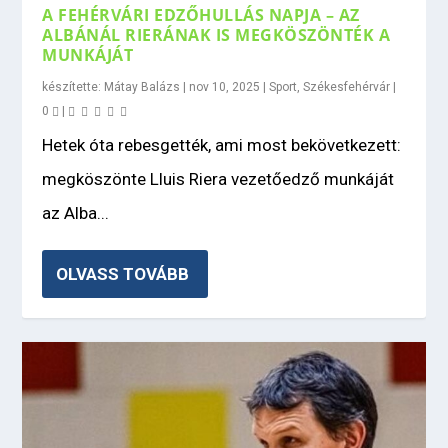
A FEHÉRVÁRI EDZŐHULLÁS NAPJA – AZ
ALBÁNÁL RIERÁNAK IS MEGKÖSZÖNTÉK A
MUNKÁJÁT
készítette:
Mátay Balázs
|
nov 10, 2025
|
Sport
,
Székesfehérvár
|
0
|
Hetek óta rebesgették, ami most bekövetkezett:
megköszönte Lluis Riera vezetőedző munkáját
az Alba...
OLVASS TOVÁBB