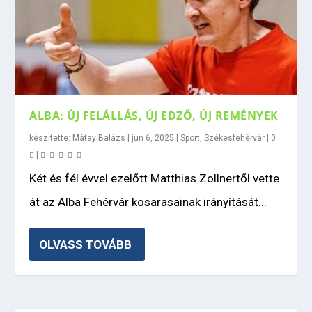
ALBA: ÚJ FELÁLLÁS, ÚJ EDZŐ, ÚJ REMÉNYEK
készítette:
Mátay Balázs
|
jún 6, 2025
|
Sport
,
Székesfehérvár
|
0
|
Két és fél évvel ezelőtt Matthias Zollnertől vette
át az Alba Fehérvár kosarasainak irányítását...
OLVASS TOVÁBB