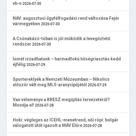
vb-n
2026-07-30
NAV: augusztusi ügyfélfogadási rend változása Fejér
vármegyében
2026-07-30
A Csónakázó-tóban is jól működik a levegőztető
rendszer
2026-07-30
Ismét izzadhatunk – harmadfokú hőségriasztás kedd
éjfélig
2026-07-29
Sportereklyék a Nemzeti Múzeumban – Nikolics
először vált meg MLS-aranycipőjétől
2026-07-29
Van véleménye a KRESZ megújítás tervezetéről?
Mondja el!
2026-07-28
Hoki: végleges az ICEHL-menetrend, női röpi: bolgár
válogatott ütőt igazolt a MÁV Előre
2026-07-28