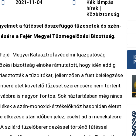


2021-11-04
Kék lámpás
hírek
|
Közbiztonság
figyelmet a fűtéssel összefüggő tűzesetek és szén-
sére a Fejér Megyei Tűzmegelőzési Bizottság.
 Fejér Megyei Katasztrófavédelmi Igazgatóság
őzési bizottság elnöke rámutatott, hogy idén eddig
asztották a tűzoltókat, jellemzően a füst belélegzése
Emberéletet követelő tűzeset szerencsére nem történt
vábbra is nagyon fontos. Sok háztartásban még nincs
zülékek a szén-monoxid-érzékelőkhöz hasonlóan életet
eletkezése után időben jelez, esélyt ad a menekülésre
. A szilárd tüzelőberendezéssel történő fűtéssel