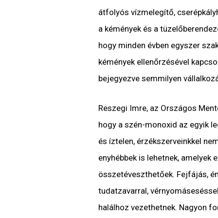
átfolyós vízmelegítő, cserépkál
a kémények és a tüzelőberendezé
hogy minden évben egyszer szak
kémények ellenőrzésével kapcsola
bejegyezve semmilyen vállalkozá
Reszegi Imre, az Országos Ment
hogy a szén-monoxid az egyik le
és íztelen, érzékszerveinkkel ne
enyhébbek is lehetnek, amelyek e
összetéveszthetőek. Fejfájás, é
tudatzavarral, vérnyomáseséssel
halálhoz vezethetnek. Nagyon f