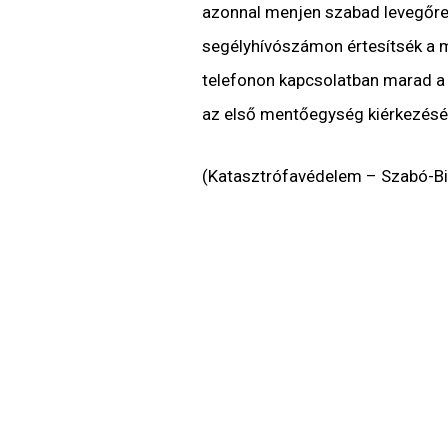
azonnal menjen szabad levegőre
segélyhívószámon értesítsék a m
telefonon kapcsolatban marad a be
az első mentőegység kiérkezésé
(Katasztrófavédelem – Szabó-Bis