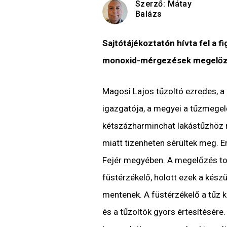
Szerző:
Mátay
Balázs
Sajtótájékoztatón hívta fel a 
monoxid-mérgezések megelőzé
Magosi Lajos tűzoltó ezredes, a
igazgatója, a megyei a tűzmegel
kétszázharminchat lakástűzhöz ri
miatt tizenheten sérültek meg. 
Fejér megyében. A megelőzés to
füstérzékelő, holott ezek a kés
mentenek. A füstérzékelő a tűz k
és a tűzoltók gyors értesítésére