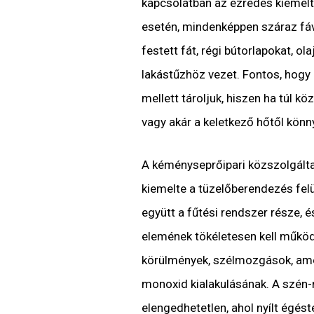
kapcsolatban az ezredes kiemel
esetén, mindenképpen száraz fáva
festett fát, régi bútorlapokat, o
lakástűzhöz vezet. Fontos, hogy
mellett tároljuk, hiszen ha túl kö
vagy akár a keletkező hőtől kön
A kéményseprőipari közszolgálta
kiemelte a tüzelőberendezés fel
együtt a fűtési rendszer része, 
elemének tökéletesen kell működ
körülmények, szélmozgások, ame
monoxid kialakulásának. A szén
elengedhetetlen, ahol nyílt égés