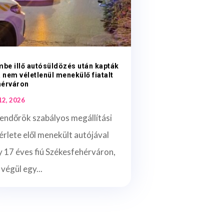
mbe illő autósüldözés után kapták
a nem véletlenül menekülő fiatalt
hérváron
 12, 2026
endőrök szabályos megállítási
érlete elől menekült autójával
 17 éves fiú Székesfehérváron,
 végül egy...