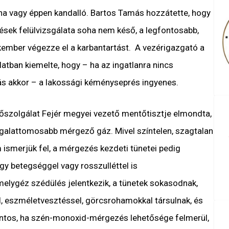
yha vagy éppen kandalló. Bartos Tamás hozzátette, hogy
sek felülvizsgálata soha nem késő, a legfontosabb,
ember végezze el a karbantartást. A vezérigazgató a
tban kiemelte, hogy – ha az ingatlanra nincs
s akkor – a lakossági kéményseprés ingyenes.
őszolgálat Fejér megyei vezető mentőtisztje elmondta,
galattomosabb mérgező gáz. Mivel színtelen, szagtalan
m ismerjük fel, a mérgezés kezdeti tünetei pedig
gy betegséggel vagy rosszulléttel is
melygéz szédülés jelentkezik, a tünetek sokasodnak,
, eszméletvesztéssel, görcsrohamokkal társulnak, és
ontos, ha szén-monoxid-mérgezés lehetősége felmerül,