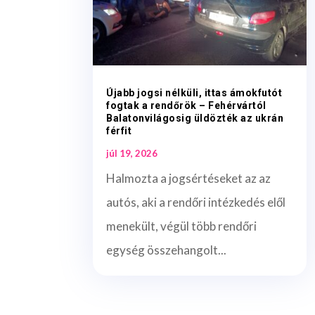
Újabb jogsi nélküli, ittas ámokfutót
fogtak a rendőrök – Fehérvártól
Balatonvilágosig üldözték az ukrán
férfit
júl 19, 2026
Halmozta a jogsértéseket az az
autós, aki a rendőri intézkedés elől
menekült, végül több rendőri
egység összehangolt...