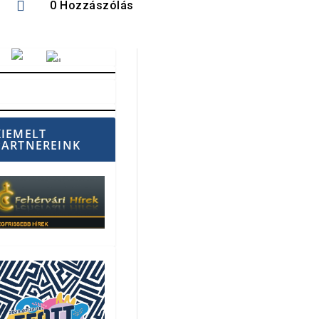

0 Hozzászólás
Vörösmarty Rádió
KIEMELT
PARTNEREINK