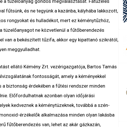
te a tüzelőanyag gondos megválasztását. Fatüzelés
l fűtsünk, és ne tegyünk a kazánba, kályhába lakkozott,
lajos rongyokat és hulladékot, mert ez kéménytűzhöz,
 a tüzelőanyagot ne közvetlenül a fűtőberendezés
zel van a bekészített tűzifa, akkor egy kipattanó szikrától,
nyen meggyulladhat.
tást ellátó Kémény Zrt. vezérigazgatója, Bartos Tamás
ülvizsgálatának fontosságát, amely a kéményekkel
és a biztonság érdekében a fűtési rendszer minden
nie. Előfordulhatnak azonban olyan időjárási
lyek kedveznek a kéménytüzeknek, továbbá a szén-
-monoxid-érzékelők alkalmazása minden olyan lakásba
terű fűtőberendezés van, lehet az akár gázkazán,