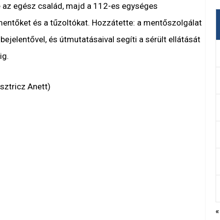
 az egész család, majd a 112-es egységes
entőket és a tűzoltókat. Hozzátette: a mentőszolgálat
jelentővel, és útmutatásaival segíti a sérült ellátását
ig.
ztricz Anett)
«