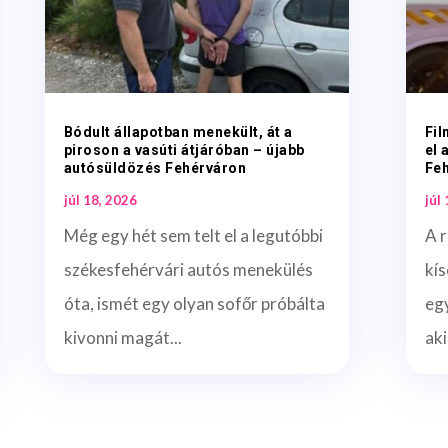
Bódult állapotban menekült, át a
Fil
piroson a vasúti átjáróban – újabb
el 
autósüldözés Fehérváron
Fe
júl 18, 2026
júl
Még egy hét sem telt el a legutóbbi
A r
székesfehérvári autós menekülés
kís
óta, ismét egy olyan sofőr próbálta
egy
kivonni magát...
aki