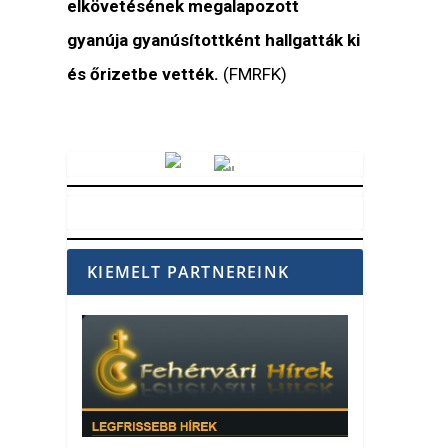
elkövetésének megalapozott
gyanúja gyanúsítottként hallgatták ki
és őrizetbe vették.
(FMRFK)
Vörösmarty Rádió
KIEMELT PARTNEREINK