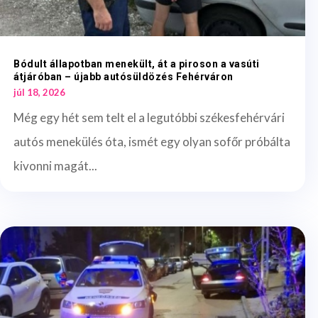
Bódult állapotban menekült, át a piroson a vasúti
átjáróban – újabb autósüldözés Fehérváron
júl 18, 2026
Még egy hét sem telt el a legutóbbi székesfehérvári
autós menekülés óta, ismét egy olyan sofőr próbálta
kivonni magát...