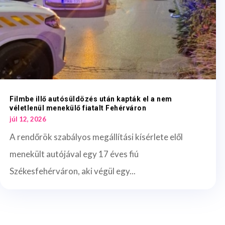
Filmbe illő autósüldözés után kapták el a nem
véletlenül menekülő fiatalt Fehérváron
júl 12, 2026
A rendőrök szabályos megállítási kísérlete elől
menekült autójával egy 17 éves fiú
Székesfehérváron, aki végül egy...