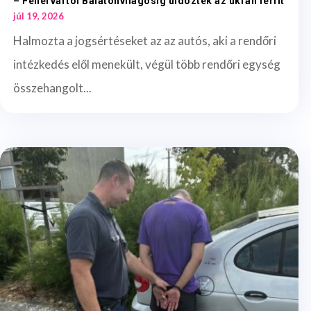
– Fehérvártól Balatonvilágosig üldözték az ukrán férfit
júl 19, 2026
Halmozta a jogsértéseket az az autós, aki a rendőri
intézkedés elől menekült, végül több rendőri egység
összehangolt...