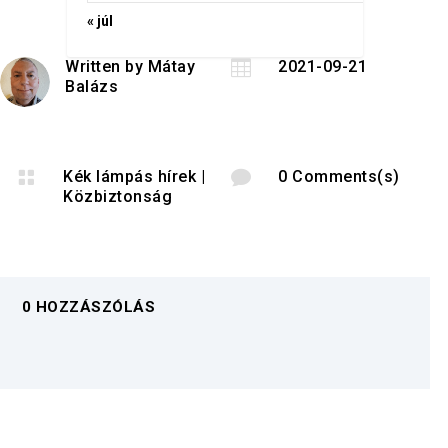
« júl
Written by
Mátay

2021-09-21
Balázs

Kék lámpás hírek
|

0 Comments(s)
Közbiztonság
0 HOZZÁSZÓLÁS