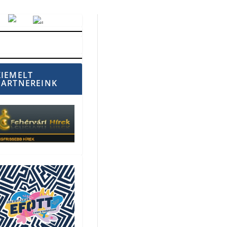
Vörösmarty Rádió
KIEMELT
PARTNEREINK