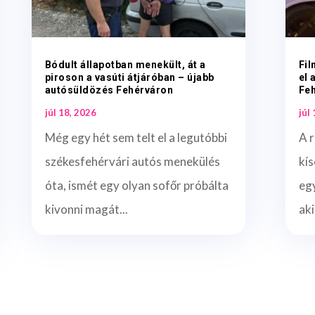
Bódult állapotban menekült, át a
Fil
piroson a vasúti átjáróban – újabb
el 
autósüldözés Fehérváron
Fe
júl 18, 2026
júl
Még egy hét sem telt el a legutóbbi
A r
székesfehérvári autós menekülés
kís
óta, ismét egy olyan sofőr próbálta
egy
kivonni magát...
aki