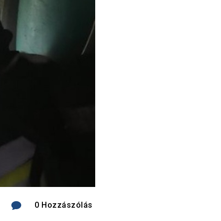

0 Hozzászólás