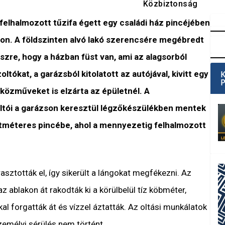
Közbiztonság
felhalmozott tűzifa égett egy családi ház pincéjében
n. A földszinten alvó lakó szerencsére megébredt
szre, hogy a házban füst van, ami az alagsorból
oltókat, a garázsból kitolatott az autójával, kivitt egy
közműveket is elzárta az épületnél. A
ltói a garázson keresztül légzőkészülékben mentek
etméteres pincébe, ahol a mennyezetig felhalmozott
asztották el, így sikerült a lángokat megfékezni. Az
 ablakon át rakodták ki a körülbelül tíz köbméter,
al forgatták át és vízzel áztatták. Az oltási munkálatok
Személyi sérülés nem történt.