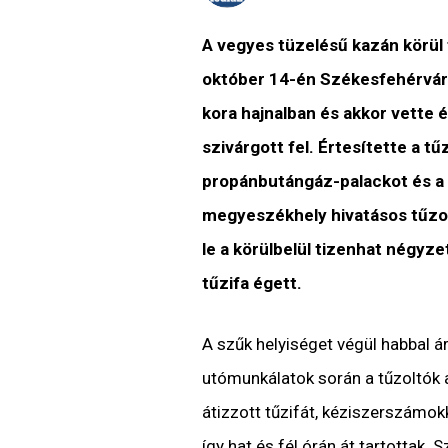
A vegyes tüzelésű kazán körül 
október 14-én Székesfehérváro
kora hajnalban és akkor vette é
szivárgott fel. Értesítette a tűz
propánbutángáz-palackot és a 
megyeszékhely hivatásos tűzo
le a körülbelül tizenhat négyz
tűzifa égett.
A szűk helyiséget végül habbal ár
utómunkálatok során a tűzoltók az
átizzott tűzifát, kéziszerszámokk
így hat és fél órán át tartottak. 