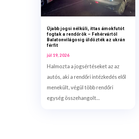
Újabb jogsi nélküli, ittas ámokfutót
fogtak a rendőrök – Fehérvártól
Balatonvilágosig üldözték az ukrán
férfit
júl 19, 2026
Halmozta a jogsértéseket az az
autós, aki a rendőri intézkedés elől
menekült, végül több rendőri
egység összehangolt...