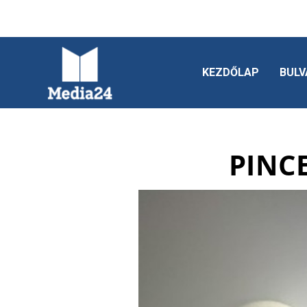
KEZDŐLAP
BULV
PINC