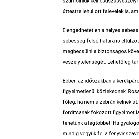
számolniuk kell csúszásveszélyre
úttestre lehullott falevelek is, a
Elengedhetetlen a helyes sebes
sebesség felső határa is eltúlzo
megbecsülni a biztonságos követ
veszélytelenségét. Lehetőleg tar
Ebben az időszakban a kerékpáro
figyelmetlenül közlekednek. Ross
főleg, ha nem a zebrán kelnek át.
fordítsanak fokozott figyelmet 
tehetünk a legtöbbet! Ha gyalogo
mindig vegyük fel a fényvisszave