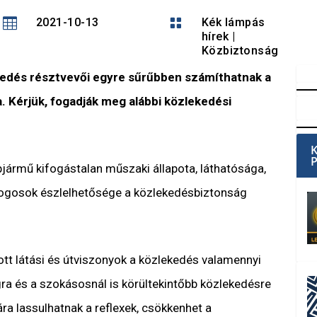

2021-10-13

Kék lámpás
hírek
|
Közbiztonság
kedés résztvevői egyre sűrűbben számíthatnak a
a. Kérjük, fogadják meg alábbi közlekedési
pjármű kifogástalan műszaki állapota, láthatósága,
logosok észlelhetősége a közlekedésbiztonság
ott látási és útviszonyok a közlekedés valamennyi
ra és a szokásosnál is körültekintőbb közlekedésre
ára lassulhatnak a reflexek, csökkenhet a