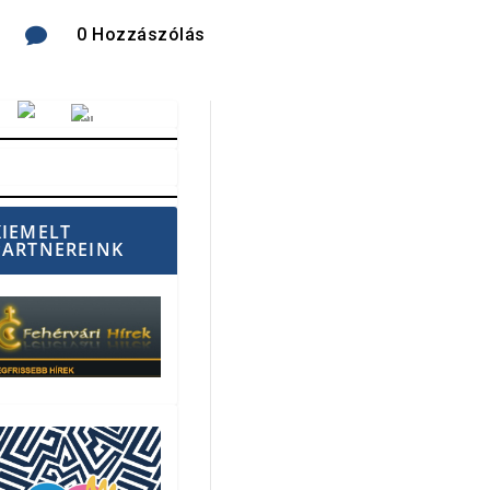

0 Hozzászólás
Vörösmarty Rádió
KIEMELT
PARTNEREINK