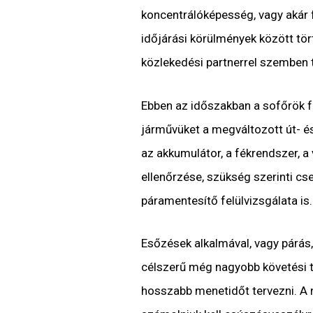
koncentrálóképesség, vagy akár f
időjárási körülmények között tö
közlekedési partnerrel szemben t
Ebben az időszakban a sofőrök f
járművüket a megváltozott út- é
az akkumulátor, a fékrendszer, a
ellenőrzése, szükség szerinti cs
páramentesítő felülvizsgálata is.
Esőzések alkalmával, vagy párás,
célszerű még nagyobb követési t
hosszabb menetidőt tervezni. A