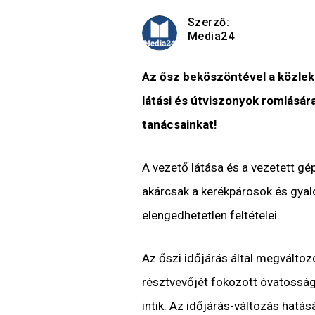
Szerző:
Media24
Az ősz beköszöntével a közle
látási és útviszonyok romlásár
tanácsainkat!
A vezető látása és a vezetett gé
akárcsak a kerékpárosok és gya
elengedhetetlen feltételei.
Az őszi időjárás által megváltoz
résztvevőjét fokozott óvatosság
intik. Az időjárás-változás hatás