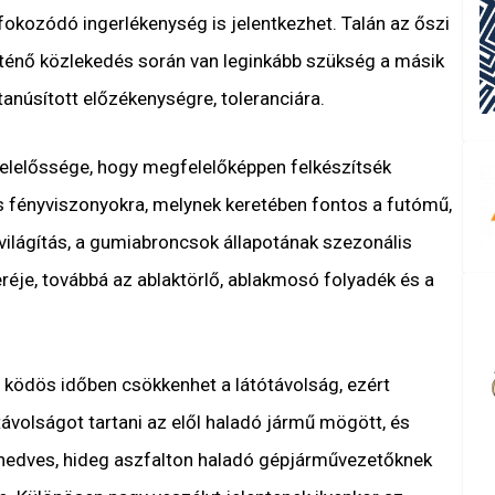
okozódó ingerlékenység is jelentkezhet. Talán az őszi
rténő közlekedés során van leginkább szükség a másik
anúsított előzékenységre, toleranciára.
elelőssége, hogy megfelelőképpen felkészítsék
s fényviszonyokra, melynek keretében fontos a futómű,
 világítás, a gumiabroncsok állapotának szezonális
eréje, továbbá az ablaktörlő, ablakmosó folyadék és a
 ködös időben csökkenhet a látótávolság, ezért
ávolságot tartani az elől haladó jármű mögött, és
 nedves, hideg aszfalton haladó gépjárművezetőknek