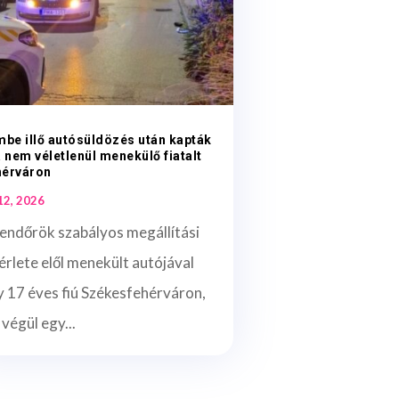
mbe illő autósüldözés után kapták
a nem véletlenül menekülő fiatalt
hérváron
 12, 2026
endőrök szabályos megállítási
érlete elől menekült autójával
 17 éves fiú Székesfehérváron,
 végül egy...