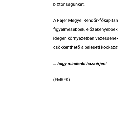
biztonságunkat.
A Fejér Megyei Rendőr-főkapitán
figyelmesebbek, előzékenyebbek 
idegen környezetben vezessenek
csökkenthető a baleseti kockázat
… hogy mindenki hazaérjen!
(FMRFK)