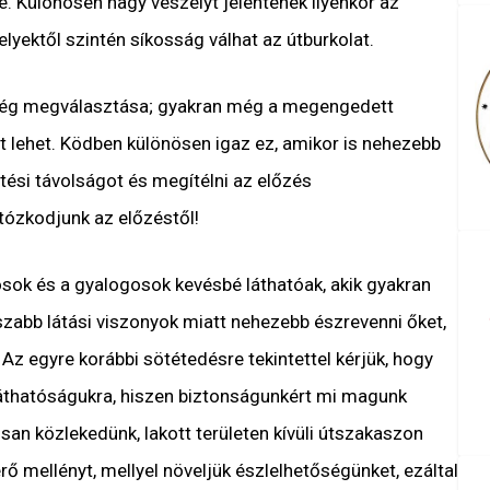
. Különösen nagy veszélyt jelentenek ilyenkor az
melyektől szintén síkosság válhat az útburkolat.
ség megválasztása; gyakran még a megengedett
tt lehet. Ködben különösen igaz ez, amikor is nehezebb
ési távolságot és megítélni az előzés
tózkodjunk az előzéstől!
sok és a gyalogosok kevésbé láthatóak, akik gyakran
zabb látási viszonyok miatt nehezebb észrevenni őket,
 Az egyre korábbi sötétedésre tekintettel kérjük, hogy
láthatóságukra, hiszen biztonságunkért mi magunk
san közlekedünk, lakott területen kívüli útszakaszon
rő mellényt, mellyel növeljük észlelhetőségünket, ezáltal