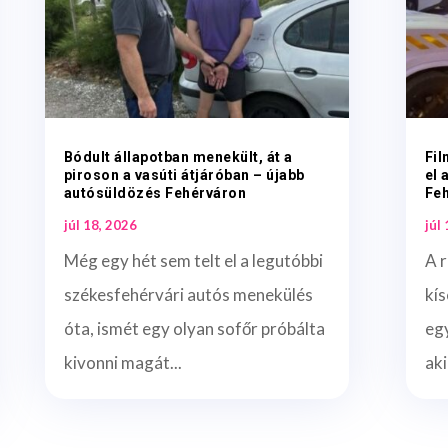
Bódult állapotban menekült, át a
Fil
piroson a vasúti átjáróban – újabb
el 
autósüldözés Fehérváron
Fe
júl 18, 2026
júl
Még egy hét sem telt el a legutóbbi
A r
székesfehérvári autós menekülés
kís
óta, ismét egy olyan sofőr próbálta
egy
kivonni magát...
aki