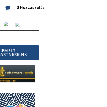

0 Hozzászólás
Vörösmarty Rádió
KIEMELT
PARTNEREINK