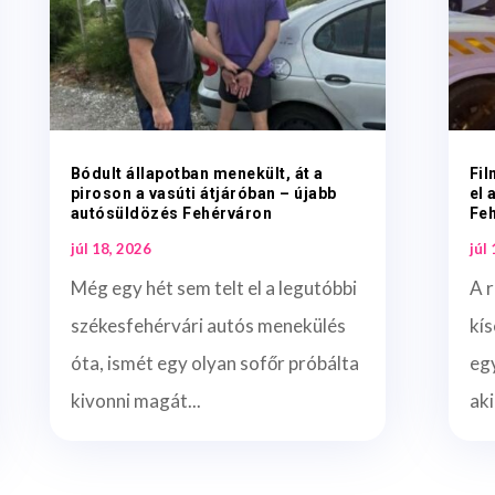
Bódult állapotban menekült, át a
Fil
piroson a vasúti átjáróban – újabb
el 
autósüldözés Fehérváron
Fe
júl 18, 2026
júl
Még egy hét sem telt el a legutóbbi
A r
székesfehérvári autós menekülés
kís
óta, ismét egy olyan sofőr próbálta
egy
kivonni magát...
aki