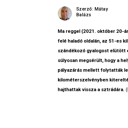
Szerző:
Mátay
Balázs
Ma reggel (2021. október 20-á
felé haladó oldalán, az 51-es 
szándékozó gyalogost elütött 
súlyosan megsérült, hogy a hel
pályazárás mellett folytatták l
kilométerszelvényben kiterelt
hajthattak vissza a sztrádára.
(