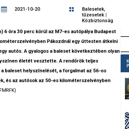

2021-10-20

Balesetek,
tűzesetek
|
Közbiztonság
n) 6 óra 30 perc körül az M7-es autópálya Budapest
kilométerszelvényben Pákozdnál egy úttesten átkelni
egy autós. A gyalogos a baleset következtében olyan
yszínen életét vesztette. A rendőrök teljes
e a baleset helyszínelését, a forgalmat az 56-os
ék, és az autósok az 50-es kilométerszelvényben
FMRFK)