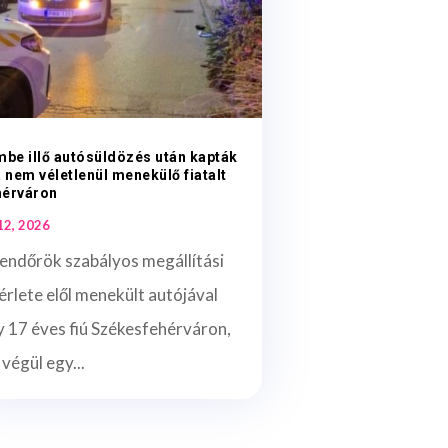
mbe illő autósüldözés után kapták
a nem véletlenül menekülő fiatalt
hérváron
 12, 2026
endőrök szabályos megállítási
érlete elől menekült autójával
 17 éves fiú Székesfehérváron,
 végül egy...