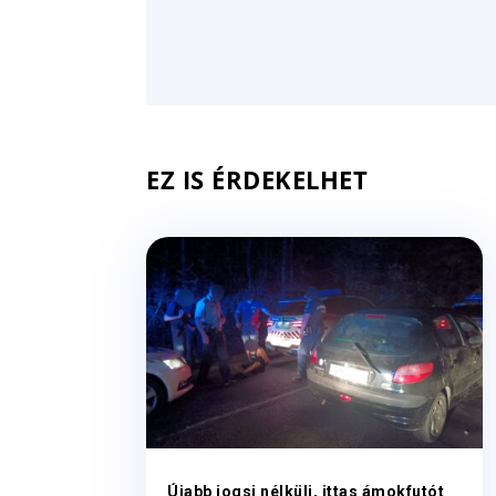
EZ IS ÉRDEKELHET
Újabb jogsi nélküli, ittas ámokfutót