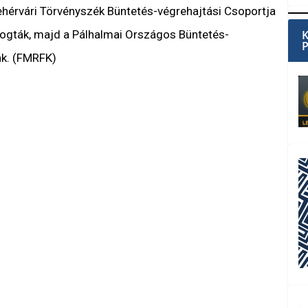
ehérvári Törvényszék Büntetés-végrehajtási Csoportja
lfogták, majd a Pálhalmai Országos Büntetés-
ák. (FMRFK)