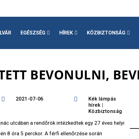
LVÁR
EGÉSZSÉG
HÍREK
KÖZBIZTONSÁG
JTETT BEVONULNI, BEV


2021-07-06
Kék lámpás
hírek
|
Közbiztonság
gnác utcában a rendőrök intézkedtek egy 27 éves helyi
én 8 óra 5 perckor. A férfi ellenőrzése során