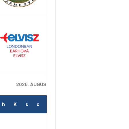
2026. AUGUSZTUS
h
K
s
c
p
s
v
2
1