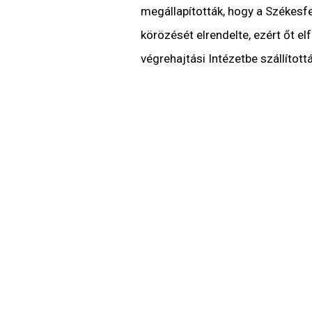
megállapították, hogy a Székesf
körözését elrendelte, ezért őt e
végrehajtási Intézetbe szállított