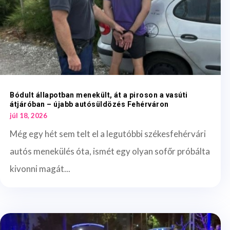
Bódult állapotban menekült, át a piroson a vasúti
átjáróban – újabb autósüldözés Fehérváron
júl 18, 2026
Még egy hét sem telt el a legutóbbi székesfehérvári
autós menekülés óta, ismét egy olyan sofőr próbálta
kivonni magát...