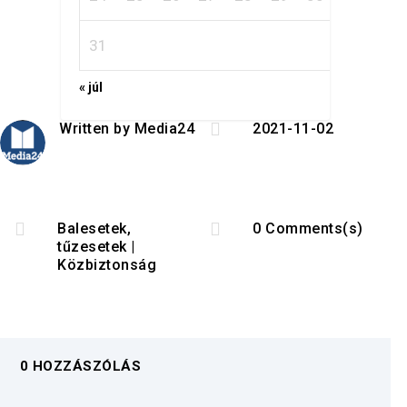
31
« júl

Written by
Media24
2021-11-02


Balesetek,
0 Comments(s)
tűzesetek
|
Közbiztonság
0 HOZZÁSZÓLÁS