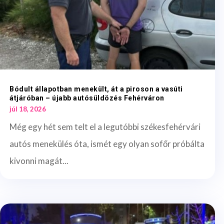
Bódult állapotban menekült, át a piroson a vasúti
átjáróban – újabb autósüldözés Fehérváron
júl 18, 2026
Még egy hét sem telt el a legutóbbi székesfehérvári
autós menekülés óta, ismét egy olyan sofőr próbálta
kivonni magát...