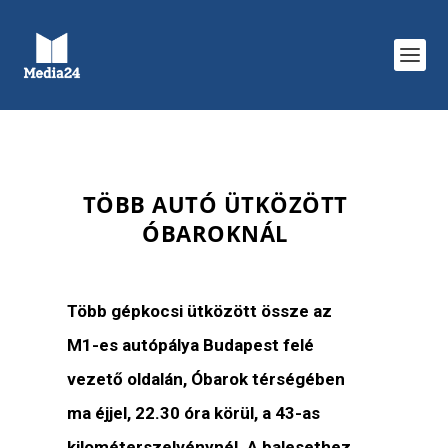
TÖBB AUTÓ ÜTKÖZÖTT
ÓBAROKNÁL
Több gépkocsi ütközött össze az
M1-es autópálya Budapest felé
vezető oldalán, Óbarok térségében
ma éjjel, 22.30 óra körül, a 43-as
kilométerszelvénynél. A balesethez