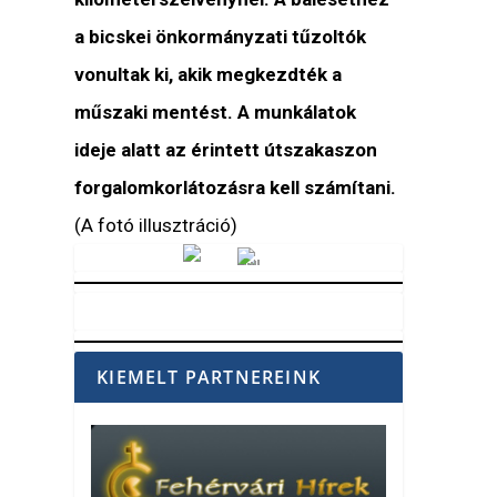
a bicskei önkormányzati tűzoltók
vonultak ki, akik megkezdték a
műszaki mentést. A munkálatok
ideje alatt az érintett útszakaszon
forgalomkorlátozásra kell számítani.
(A fotó illusztráció)
Vörösmarty Rádió
KIEMELT PARTNEREINK