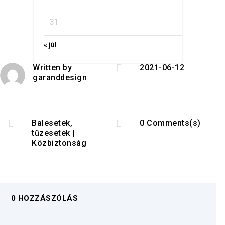
31
« júl

Written by
2021-06-12
garanddesign


Balesetek,
0 Comments(s)
tűzesetek
|
Közbiztonság
0 HOZZÁSZÓLÁS