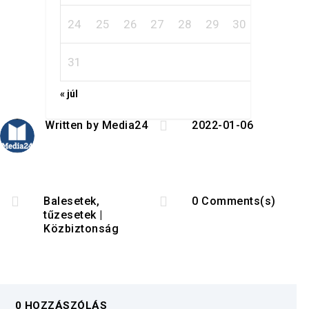
24
25
26
27
28
29
30
31
« júl

Written by
Media24
2022-01-06


Balesetek,
0 Comments(s)
tűzesetek
|
Közbiztonság
0 HOZZÁSZÓLÁS