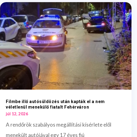
Filmbe illő autósüldözés után kapták el a nem
véletlenül menekülő fiatalt Fehérváron
júl 12, 2026
A rendőrök szabályos megállítási kísérlete elől
menekült autójával egy 17 éves fiú