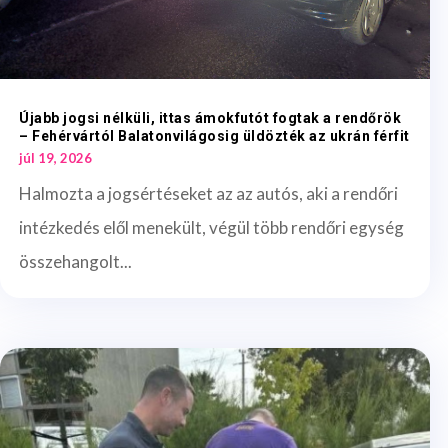
Újabb jogsi nélküli, ittas ámokfutót fogtak a rendőrök
– Fehérvártól Balatonvilágosig üldözték az ukrán férfit
júl 19, 2026
Halmozta a jogsértéseket az az autós, aki a rendőri
intézkedés elől menekült, végül több rendőri egység
összehangolt...