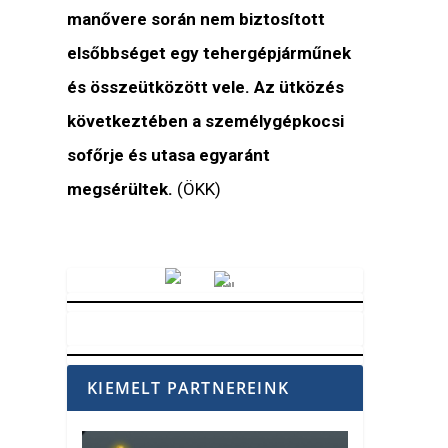
manővere során nem biztosított
elsőbbséget egy tehergépjárműnek
és összeütközött vele. Az ütközés
következtében a személygépkocsi
sofőrje és utasa egyaránt
megsérültek.
(ÖKK)
Vörösmarty Rádió
KIEMELT PARTNEREINK