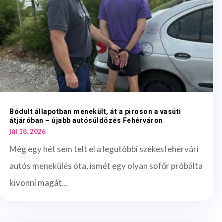
Bódult állapotban menekült, át a piroson a vasúti
átjáróban – újabb autósüldözés Fehérváron
júl 18, 2026
Még egy hét sem telt el a legutóbbi székesfehérvári
autós menekülés óta, ismét egy olyan sofőr próbálta
kivonni magát...