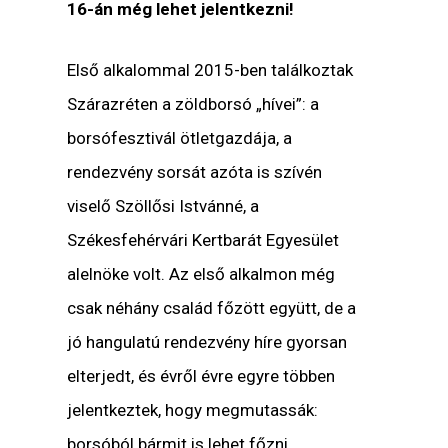
16-án még lehet jelentkezni!
Első alkalommal 2015-ben találkoztak
Szárazréten a zöldborsó „hívei”: a
borsófesztivál ötletgazdája, a
rendezvény sorsát azóta is szívén
viselő Szöllősi Istvánné, a
Székesfehérvári Kertbarát Egyesület
alelnöke volt. Az első alkalmon még
csak néhány család főzött együtt, de a
jó hangulatú rendezvény híre gyorsan
elterjedt, és évről évre egyre többen
jelentkeztek, hogy megmutassák:
borsóból bármit is lehet főzni.