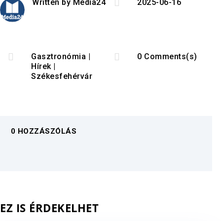

Written by
Media24
2025-06-16


Gasztronómia
|
0 Comments(s)
Hírek
|
Székesfehérvár
0 HOZZÁSZÓLÁS
EZ IS ÉRDEKELHET