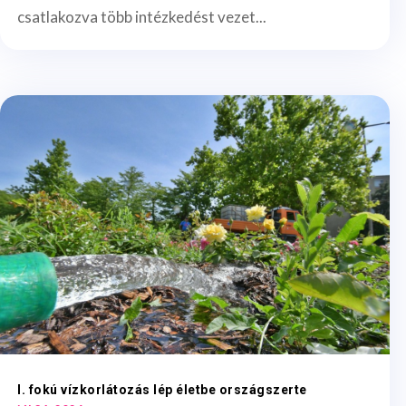
csatlakozva több intézkedést vezet...
I. fokú vízkorlátozás lép életbe országszerte