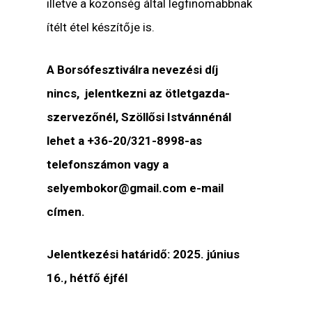
illetve a közönség által legfinomabbnak
ítélt étel készítője is.
A Borsófesztiválra nevezési díj
nincs, jelentkezni az ötletgazda-
szervezőnél, Szöllősi Istvánnénál
lehet a +36-20/321-8998-as
telefonszámon vagy a
selyembokor@gmail.com e-mail
címen.
Jelentkezési határidő: 2025. június
16., hétfő éjfél