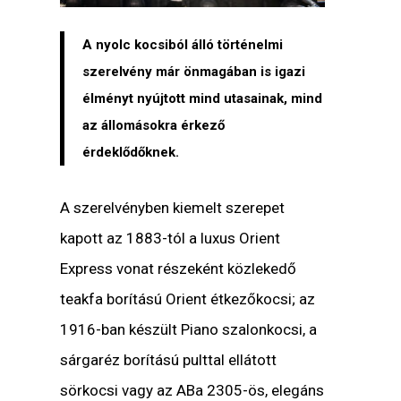
A nyolc kocsiból álló történelmi
szerelvény már önmagában is igazi
élményt nyújtott mind utasainak, mind
az állomásokra érkező
érdeklődőknek.
A szerelvényben kiemelt szerepet
kapott az 1883-tól a luxus Orient
Express vonat részeként közlekedő
teakfa borítású Orient étkezőkocsi; az
1916-ban készült Piano szalonkocsi, a
sárgaréz borítású pulttal ellátott
sörkocsi vagy az ABa 2305-ös, elegáns