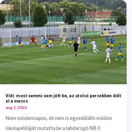
Vidi: most semmi sem jött be, az utolsó percekben dőlt
el a meccs
aug 1, 2026
Nem mindennapos, de nem is egyedülálló módon
iskolapéldáját mutatta be a labdarúgó NB II