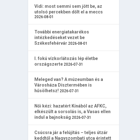
Vidi: most semmi sem jött be, az
utolsó percekben dőlt el a meccs
2026-08-01
További energiatakarékos
intézkedéseket vezet be
Székesfehérvár
2026-08-01
I. fokú vízkorlátozás lép életbe
országszerte
2026-07-31
Meleged van? A múzeumban és a
Városháza Dísztermében is
hűsölhetsz!
2026-07-31
Női kézi: hazatért Kínából az AFKC,
elkészült a sorsolás is, a Vasas ellen
indul a bajnokság
2026-07-31
Csúcsra jár a felújítás – teljes útzár
keddtől a Nagyszombati utca érintett