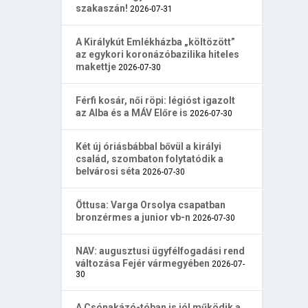
szakaszán!
2026-07-31
A Királykút Emlékházba „költözött”
az egykori koronázóbazilika hiteles
makettje
2026-07-30
Férfi kosár, női röpi: légióst igazolt
az Alba és a MÁV Előre is
2026-07-30
Két új óriásbábbal bővül a királyi
család, szombaton folytatódik a
belvárosi séta
2026-07-30
Öttusa: Varga Orsolya csapatban
bronzérmes a junior vb-n
2026-07-30
NAV: augusztusi ügyfélfogadási rend
változása Fejér vármegyében
2026-07-
30
A Csónakázó-tóban is jól működik a