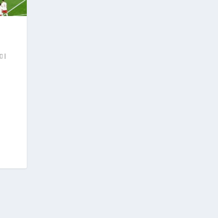
K
|
a