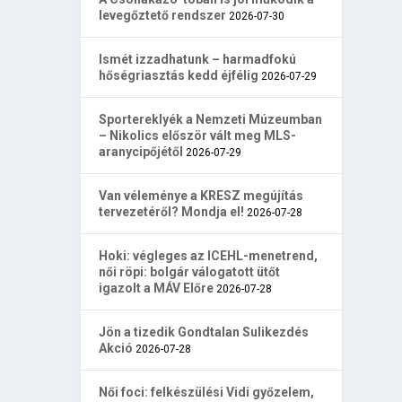
levegőztető rendszer
2026-07-30
Ismét izzadhatunk – harmadfokú
hőségriasztás kedd éjfélig
2026-07-29
Sportereklyék a Nemzeti Múzeumban
– Nikolics először vált meg MLS-
aranycipőjétől
2026-07-29
Van véleménye a KRESZ megújítás
tervezetéről? Mondja el!
2026-07-28
Hoki: végleges az ICEHL-menetrend,
női röpi: bolgár válogatott ütőt
igazolt a MÁV Előre
2026-07-28
Jön a tizedik Gondtalan Sulikezdés
Akció
2026-07-28
Női foci: felkészülési Vidi győzelem,