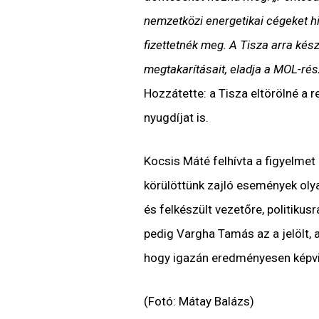
nemzetközi energetikai cégeket hi
fizettetnék meg. A Tisza arra ké
megtakarításait, eladja a MOL-rés
Hozzátette: a Tisza eltörölné a 
nyugdíjat is.
Kocsis Máté felhívta a figyelmet 
körülöttünk zajló események olya
és felkészült vezetőre, politikusr
pedig Vargha Tamás az a jelölt, a
hogy igazán eredményesen képvise
(Fotó: Mátay Balázs)