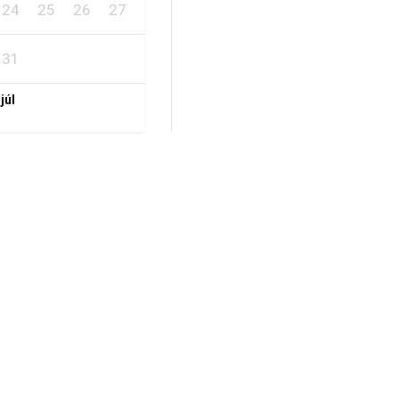
24
25
26
27
28
29
30
31
 júl