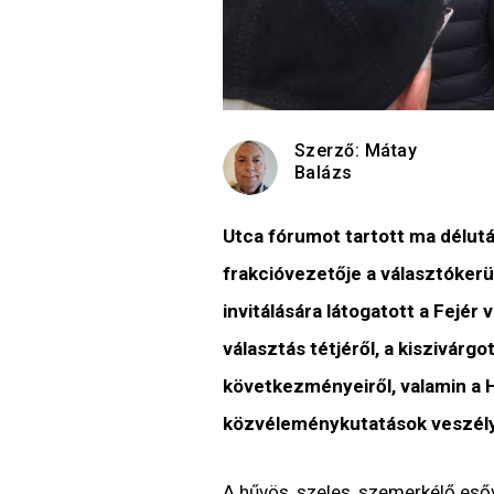
Szerző:
Mátay
Balázs
Utca fórumot tartott ma délut
frakcióvezetője a választókerü
invitálására látogatott a Fejér
választás tétjéről, a kiszivárg
következményeiről, valamin a 
közvéleménykutatások veszélye
A hűvös, szeles, szemerkélő esőve