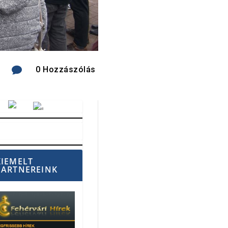

0 Hozzászólás
Vörösmarty Rádió
KIEMELT
PARTNEREINK