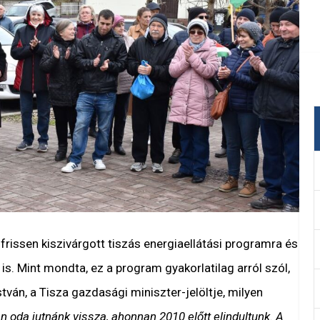
 frissen kiszivárgott tiszás energiaellátási programra és
s. Mint mondta, ez a program gyakorlatilag arról szól,
tván, a Tisza gazdasági miniszter-jelöltje, milyen
n oda jutnánk vissza, ahonnan 2010 előtt elindultunk. A