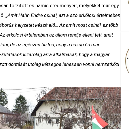
an torzított és hamis eredményeit, melyekkel már egy
lő.
„Amit Hahn Endre csinál, azt a szó erkölcsi értelmében
borús helyzetet készít elő… Az amit most csinál, az több
z erkölcsi értelemben az állam rendje elleni tett, amit
ani, de az egészen biztos, hogy a hazug és már
-kutatások kizárólag arra alkalmasak, hogy a magyar
ott döntését utólag kétségbe lehessen vonni nemzetközi