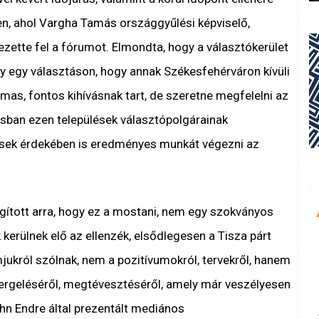
en, ahol Vargha Tamás országgyűlési képviselő,
zette fel a fórumot. Elmondta, hogy a választókerület
gy egy választáson, hogy annak Székesfehérváron kívüli
almas, fontos kihívásnak tart, de szeretne megfelelni az
usban ezen települések választópolgárainak
ések érdekében is eredményes munkát végezni az
gított arra, hogy ez a mostani, nem egy szokványos
erülnek elő az ellenzék, elsődlegesen a Tisza párt
ukról szólnak, nem a pozitívumokról, tervekről, hanem
 hergeléséről, megtévesztéséről, amely már veszélyesen
ahn Endre által prezentált mediános