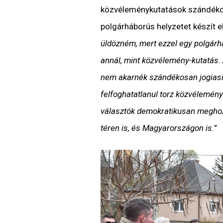
közvéleménykutatások szándékos
polgárháborús helyzetet készít e
üldözném, mert ezzel egy polgárhá
annál, mint közvélemény-kutatás. A
nem akarnék szándékosan jogiasít
felfoghatatlanul torz közvélemény
választók demokratikusan meghoz
téren is, és Magyarországon is.”