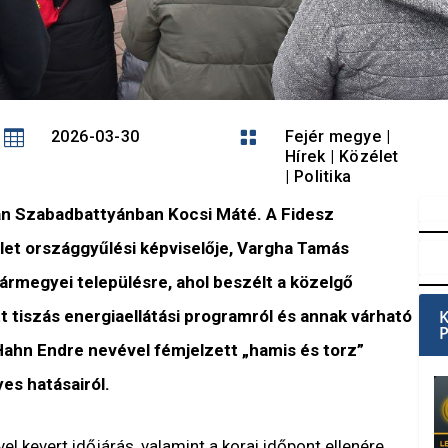

2026-03-30

Fejér megye
|
Hírek
|
Közélet
|
Politika
án Szabadbattyánban Kocsi Máté. A Fidesz
let országgyűlési képviselője, Vargha Tamás
 vármegyei településre, ahol beszélt a közelgő
ott tiszás energiaellátási programról és annak várható
Hahn Endre nevével fémjelzett „hamis és torz”
s hatásairól.
l kevert időjárás, valamint a korai időpont ellenére