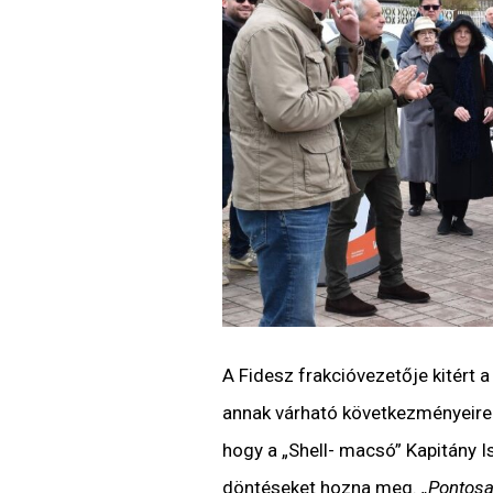
A Fidesz frakcióvezetője kitért a
annak várható következményeire i
hogy a „Shell- macsó” Kapitány Is
döntéseket hozna meg.
„Pontosa