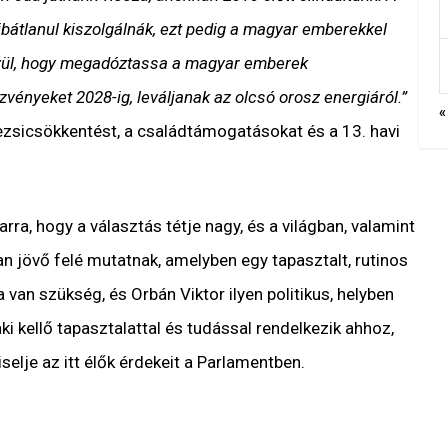
bátlanul kiszolgálnák, ezt pedig a magyar emberekkel
szül, hogy megadóztassa a magyar emberek
zvényeket 2028-ig, leváljanak az olcsó orosz energiáról.”
«
rezsicsökkentést, a családtámogatásokat és a 13. havi
arra, hogy a választás tétje nagy, és a világban, valamint
n jövő felé mutatnak, amelyben egy tapasztalt, rutinos
a van szükség, és Orbán Viktor ilyen politikus, helyben
ki kellő tapasztalattal és tudással rendelkezik ahhoz,
lje az itt élők érdekeit a Parlamentben.