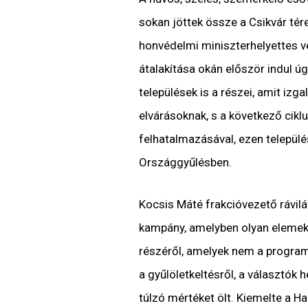
sokan jöttek össze a Csikvár tér
honvédelmi miniszterhelyettes ve
átalakítása okán először indul ú
települések is a részei, amit izg
elvárásoknak, s a következő cikl
felhatalmazásával, ezen települ
Országgyűlésben.
Kocsis Máté frakcióvezető rávilá
kampány, amelyben olyan elemek k
részéről, amelyek nem a programj
a gyűlöletkeltésről, a választók
túlzó mértéket ölt. Kiemelte a H