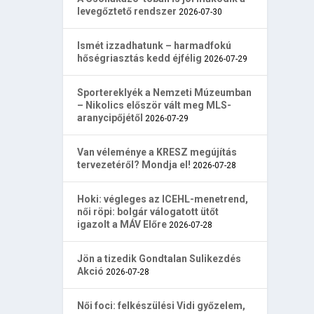
levegőztető rendszer
2026-07-30
Ismét izzadhatunk – harmadfokú
hőségriasztás kedd éjfélig
2026-07-29
Sportereklyék a Nemzeti Múzeumban
– Nikolics először vált meg MLS-
aranycipőjétől
2026-07-29
Van véleménye a KRESZ megújítás
tervezetéről? Mondja el!
2026-07-28
Hoki: végleges az ICEHL-menetrend,
női röpi: bolgár válogatott ütőt
igazolt a MÁV Előre
2026-07-28
Jön a tizedik Gondtalan Sulikezdés
Akció
2026-07-28
Női foci: felkészülési Vidi győzelem,