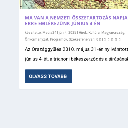
MA VAN A NEMZETI ÖSSZETARTOZÁS NAPJA
ERRE EMLÉKEZÜNK JÚNIUS 4-ÉN
készítette:
Media24
|
jún 4, 2025
|
Hírek
,
Kultúra
,
Magyarország
,
Önkormányzat
,
Programok
,
Székesfehérvár
|
0
|
Az Országgyűlés 2010. május 31-én nyilvánítot
június 4-ét, a trianoni békeszerződés aláírásának
OLVASS TOVÁBB