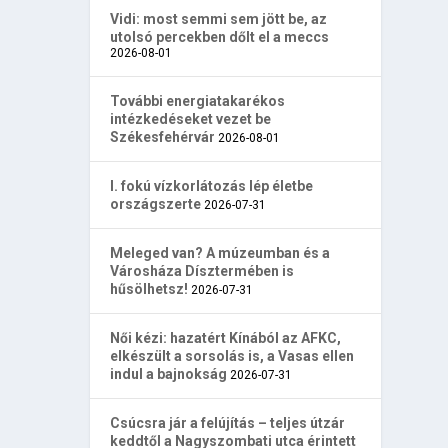
Vidi: most semmi sem jött be, az
utolsó percekben dőlt el a meccs
2026-08-01
További energiatakarékos
intézkedéseket vezet be
Székesfehérvár
2026-08-01
I. fokú vízkorlátozás lép életbe
országszerte
2026-07-31
Meleged van? A múzeumban és a
Városháza Dísztermében is
hűsölhetsz!
2026-07-31
Női kézi: hazatért Kínából az AFKC,
elkészült a sorsolás is, a Vasas ellen
indul a bajnokság
2026-07-31
Csúcsra jár a felújítás – teljes útzár
keddtől a Nagyszombati utca érintett