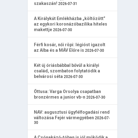
szakaszán!
2026-07-31
A Királykút Emlékházba „költözött”
az egykori koronázóbazilika hiteles
makettje
2026-07-30
Férfi kosár, női röpi: légióst igazolt
az Alba és a MÁV Előre is
2026-07-30
Két új óriásbábbal bővül a királyi
család, szombaton folytatódik a
belvárosi séta
2026-07-30
Öttusa: Varga Orsolya csapatban
bronzérmes a junior vb-n
2026-07-30
NAV: augusztusi ügyfélfogadási rend
változása Fejér vármegyében
2026-07-
30
A Csónakázó-tóban is jól működik a