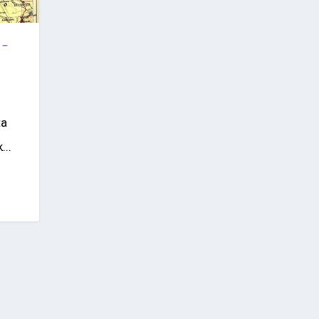
 –
ta
...