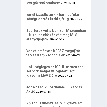
levegőztető rendszer
2026-07-30
Ismét izzadhatunk – harmadfokú
hőségriasztás kedd éjfélig
2026-07-29
Sportereklyék a Nemzeti Múzeumban
– Nikolics először vált meg MLS-
aranycipőjétől
2026-07-29
Van véleménye a KRESZ megújítás
tervezetéről? Mondja el!
2026-07-28
Hoki: végleges az ICEHL-menetrend,
női röpi: bolgár válogatott ütőt
igazolt a MÁV Előre
2026-07-28
Jön a tizedik Gondtalan Sulikezdés
Akció
2026-07-28
Női foci: felkészülési Vidi győzelem,