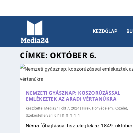
KEZDŐLAP
BU
CÍMKE:
OKTÓBER 6.
NEMZETI GYÁSZNAP: KOSZORÚZÁSSAL
EMLÉKEZTEK AZ ARADI VÉRTANÚKRA
készítette:
Media24
|
okt 7, 2024
|
Hírek
,
Honvédelem
,
Közélet
,
Székesfehérvár
|
0
|
Néma főhajtással tisztelegtek az 1849. október