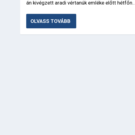
án kivégzett aradi vértanúk emléke előtt hétfőn..
OLVASS TOVÁBB