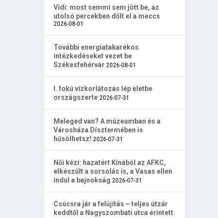
Vidi: most semmi sem jött be, az
utolsó percekben dőlt el a meccs
2026-08-01
További energiatakarékos
intézkedéseket vezet be
Székesfehérvár
2026-08-01
I. fokú vízkorlátozás lép életbe
országszerte
2026-07-31
Meleged van? A múzeumban és a
Városháza Dísztermében is
hűsölhetsz!
2026-07-31
Női kézi: hazatért Kínából az AFKC,
elkészült a sorsolás is, a Vasas ellen
indul a bajnokság
2026-07-31
Csúcsra jár a felújítás – teljes útzár
keddtől a Nagyszombati utca érintett