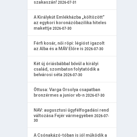
szakaszán!
2026-07-31
A Királykút Emlékházba „költözött”
az egykori koronázóbazilika hiteles
makettje
2026-07-30
Férfi kosár, női röpi: légióst igazolt
az Alba és a MÁV Előre is
2026-07-30
Két új óriásbábbal bővül a királyi
család, szombaton folytatódik a
belvárosi séta
2026-07-30
Öttusa: Varga Orsolya csapatban
bronzérmes a junior vb-n
2026-07-30
NAV: augusztusi ügyfélfogadási rend
változása Fejér vármegyében
2026-07-
30
A Csónakázó-tóban is jól működik a