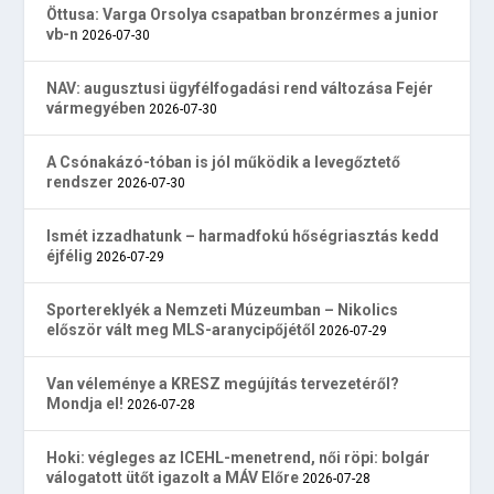
Öttusa: Varga Orsolya csapatban bronzérmes a junior
vb-n
2026-07-30
NAV: augusztusi ügyfélfogadási rend változása Fejér
vármegyében
2026-07-30
A Csónakázó-tóban is jól működik a levegőztető
rendszer
2026-07-30
Ismét izzadhatunk – harmadfokú hőségriasztás kedd
éjfélig
2026-07-29
Sportereklyék a Nemzeti Múzeumban – Nikolics
először vált meg MLS-aranycipőjétől
2026-07-29
Van véleménye a KRESZ megújítás tervezetéről?
Mondja el!
2026-07-28
Hoki: végleges az ICEHL-menetrend, női röpi: bolgár
válogatott ütőt igazolt a MÁV Előre
2026-07-28