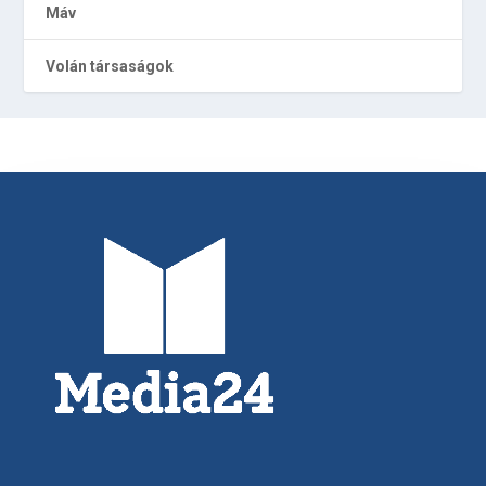
Máv
Volán társaságok