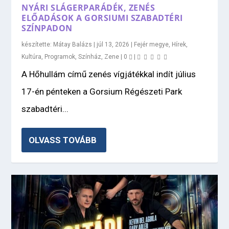
NYÁRI SLÁGERPARÁDÉK, ZENÉS
ELŐADÁSOK A GORSIUMI SZABADTÉRI
SZÍNPADON
készítette:
Mátay Balázs
|
júl 13, 2026
|
Fejér megye
,
Hírek
,
Kultúra
,
Programok
,
Színház
,
Zene
|
0
|
A Hőhullám című zenés vígjátékkal indít július
17-én pénteken a Gorsium Régészeti Park
szabadtéri...
OLVASS TOVÁBB