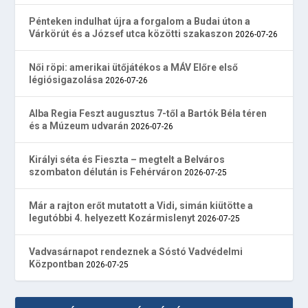
Pénteken indulhat újra a forgalom a Budai úton a
Várkörút és a József utca közötti szakaszon
2026-07-26
Női röpi: amerikai ütőjátékos a MÁV Előre első
légiósigazolása
2026-07-26
Alba Regia Feszt augusztus 7-től a Bartók Béla téren
és a Múzeum udvarán
2026-07-26
Királyi séta és Fieszta – megtelt a Belváros
szombaton délután is Fehérváron
2026-07-25
Már a rajton erőt mutatott a Vidi, simán kiütötte a
legutóbbi 4. helyezett Kozármislenyt
2026-07-25
Vadvasárnapot rendeznek a Sóstó Vadvédelmi
Központban
2026-07-25