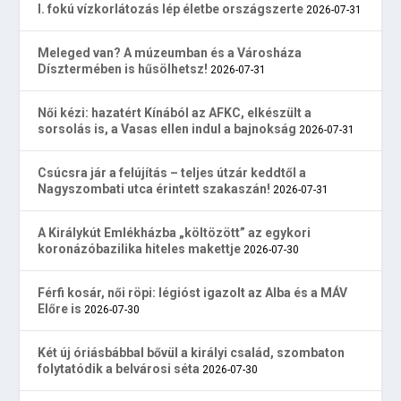
I. fokú vízkorlátozás lép életbe országszerte
2026-07-31
Meleged van? A múzeumban és a Városháza
Dísztermében is hűsölhetsz!
2026-07-31
Női kézi: hazatért Kínából az AFKC, elkészült a
sorsolás is, a Vasas ellen indul a bajnokság
2026-07-31
Csúcsra jár a felújítás – teljes útzár keddtől a
Nagyszombati utca érintett szakaszán!
2026-07-31
A Királykút Emlékházba „költözött” az egykori
koronázóbazilika hiteles makettje
2026-07-30
Férfi kosár, női röpi: légióst igazolt az Alba és a MÁV
Előre is
2026-07-30
Két új óriásbábbal bővül a királyi család, szombaton
folytatódik a belvárosi séta
2026-07-30