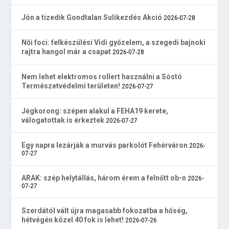
Jön a tizedik Gondtalan Sulikezdés Akció
2026-07-28
Női foci: felkészülési Vidi győzelem, a szegedi bajnoki
rajtra hangol már a csapat
2026-07-28
Nem lehet elektromos rollert használni a Sóstó
Természetvédelmi területen!
2026-07-27
Jégkorong: szépen alakul a FEHA19 kerete,
válogatottak is érkeztek
2026-07-27
Egy napra lezárják a murvás parkolót Fehérváron
2026-
07-27
ARAK: szép helytállás, három érem a felnőtt ob-n
2026-
07-27
Szerdától vált újra magasabb fokozatba a hőség,
hétvégén közel 40 fok is lehet!
2026-07-26