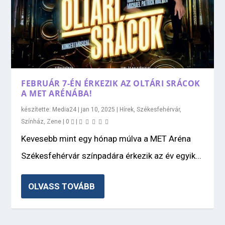
FEBRUÁR 7-ÉN ÉRKEZIK AZ OLTÁRI SRÁCOK
A MET ARÉNÁBA!
készítette:
Media24
|
jan 10, 2025
|
Hírek
,
Székesfehérvár
,
Színház
,
Zene
|
0
|
Kevesebb mint egy hónap múlva a MET Aréna
Székesfehérvár színpadára érkezik az év egyik...
OLVASS TOVÁBB