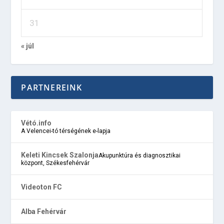
31
« júl
PARTNEREINK
Vétó.info
A Velencei-tó térségének e-lapja
Keleti Kincsek Szalonja
Akupunktúra és diagnosztikai
központ, Székesfehérvár
Videoton FC
Alba Fehérvár