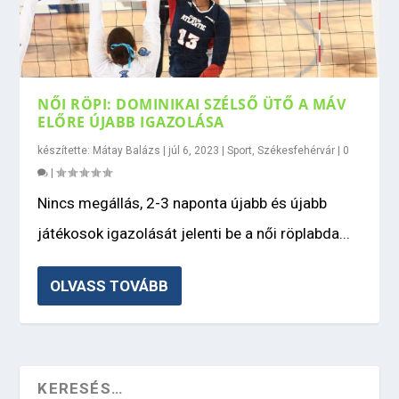
NŐI RÖPI: DOMINIKAI SZÉLSŐ ÜTŐ A MÁV
ELŐRE ÚJABB IGAZOLÁSA
készítette:
Mátay Balázs
|
júl 6, 2023
|
Sport
,
Székesfehérvár
|
0
|
Nincs megállás, 2-3 naponta újabb és újabb
játékosok igazolását jelenti be a női röplabda...
OLVASS TOVÁBB