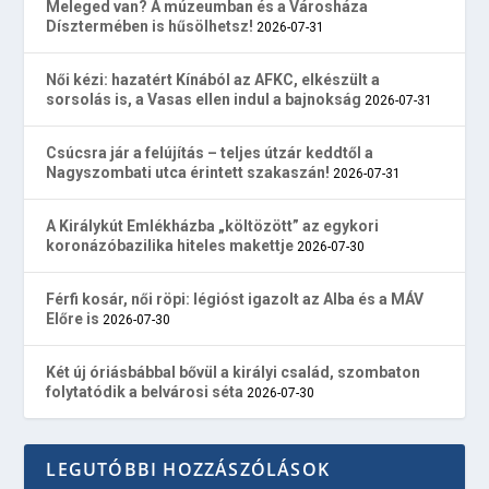
Meleged van? A múzeumban és a Városháza
Dísztermében is hűsölhetsz!
2026-07-31
Női kézi: hazatért Kínából az AFKC, elkészült a
sorsolás is, a Vasas ellen indul a bajnokság
2026-07-31
Csúcsra jár a felújítás – teljes útzár keddtől a
Nagyszombati utca érintett szakaszán!
2026-07-31
A Királykút Emlékházba „költözött” az egykori
koronázóbazilika hiteles makettje
2026-07-30
Férfi kosár, női röpi: légióst igazolt az Alba és a MÁV
Előre is
2026-07-30
Két új óriásbábbal bővül a királyi család, szombaton
folytatódik a belvárosi séta
2026-07-30
LEGUTÓBBI HOZZÁSZÓLÁSOK