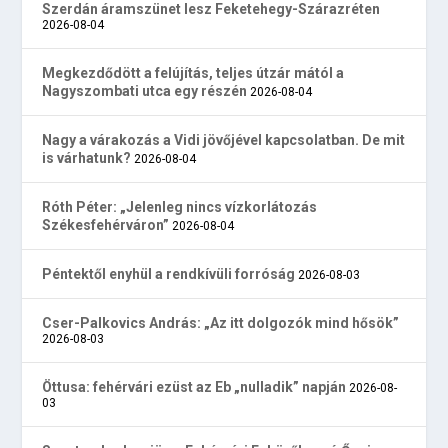
Szerdán áramszünet lesz Feketehegy-Szárazréten
2026-08-04
Megkezdődött a felújítás, teljes útzár mától a
Nagyszombati utca egy részén
2026-08-04
Nagy a várakozás a Vidi jövőjével kapcsolatban. De mit
is várhatunk?
2026-08-04
Róth Péter: „Jelenleg nincs vízkorlátozás
Székesfehérváron”
2026-08-04
Péntektől enyhül a rendkívüli forróság
2026-08-03
Cser-Palkovics András: „Az itt dolgozók mind hősök”
2026-08-03
Öttusa: fehérvári ezüst az Eb „nulladik” napján
2026-08-
03