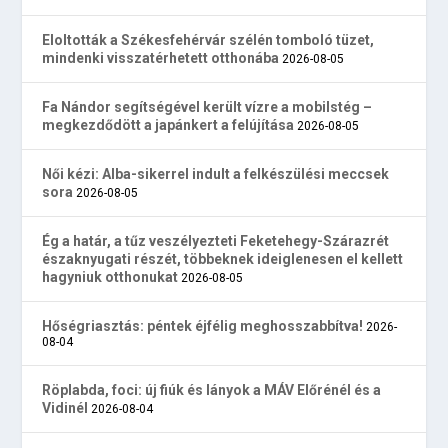
Eloltották a Székesfehérvár szélén tomboló tüzet,
mindenki visszatérhetett otthonába
2026-08-05
Fa Nándor segítségével került vízre a mobilstég –
megkezdődött a japánkert a felújítása
2026-08-05
Női kézi: Alba-sikerrel indult a felkészülési meccsek
sora
2026-08-05
Ég a határ, a tűz veszélyezteti Feketehegy-Szárazrét
északnyugati részét, többeknek ideiglenesen el kellett
hagyniuk otthonukat
2026-08-05
Hőségriasztás: péntek éjfélig meghosszabbítva!
2026-
08-04
Röplabda, foci: új fiúk és lányok a MÁV Előrénél és a
Vidinél
2026-08-04