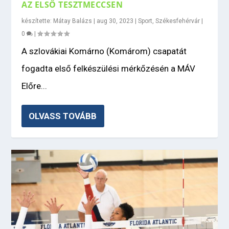
AZ ELSŐ TESZTMECCSEN
készítette:
Mátay Balázs
|
aug 30, 2023
|
Sport
,
Székesfehérvár
|
0
|
A szlovákiai Komárno (Komárom) csapatát
fogadta első felkészülési mérkőzésén a MÁV
Előre...
OLVASS TOVÁBB