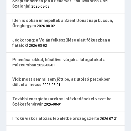
Szeptemberben jön a Fehérvári Esküvőkorzó Őszi
Szalonja!
2026-08-03
Idén is sokan ünnepeltek a Szent Donát napi búcsún,
Öreghegyen
2026-08-02
Jégkorong: a Volán felkészülése alatt fókuszban a
fiatalok!
2026-08-02
Pihenősarokkal, hűsítővel várják a látogatókat a
múzeumban
2026-08-01
Vidi: most semmi sem jött be, az utolsó percekben
dőlt el a meccs
2026-08-01
További energiatakarékos intézkedéseket vezet be
Székesfehérvár
2026-08-01
I. fokú vízkorlátozás lép életbe országszerte
2026-07-31