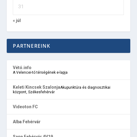
31
« júl
PARTNEREINK
Vétó.info
A Velencei-tó térségének e-lapja
Keleti Kincsek Szalonja
Akupunktúra és diagnosztikai
központ, Székesfehérvár
Videoton FC
Alba Fehérvár
Sapa Fehérvár AV19