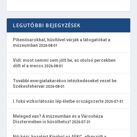
LEGUTÓBBI BEJEGYZÉSEK
Pihenősarokkal, hűsítővel várják a látogatókat a
múzeumban
2026-08-01
Vidi: most semmi sem jött be, az utolsó percekben
dőlt el a meccs
2026-08-01
További energiatakarékos intézkedéseket vezet be
Székesfehérvár
2026-08-01
I. fokú vízkorlátozás lép életbe országszerte
2026-07-31
Meleged van? A múzeumban és a Városháza
Dísztermében is hűsölhetsz!
2026-07-31
Női kézi: hazatért Kínából az AFKC, elkészült a