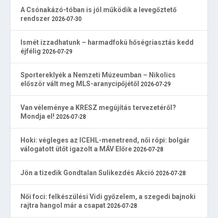
A Csónakázó-tóban is jól működik a levegőztető
rendszer
2026-07-30
Ismét izzadhatunk – harmadfokú hőségriasztás kedd
éjfélig
2026-07-29
Sportereklyék a Nemzeti Múzeumban – Nikolics
először vált meg MLS-aranycipőjétől
2026-07-29
Van véleménye a KRESZ megújítás tervezetéről?
Mondja el!
2026-07-28
Hoki: végleges az ICEHL-menetrend, női röpi: bolgár
válogatott ütőt igazolt a MÁV Előre
2026-07-28
Jön a tizedik Gondtalan Sulikezdés Akció
2026-07-28
Női foci: felkészülési Vidi győzelem, a szegedi bajnoki
rajtra hangol már a csapat
2026-07-28