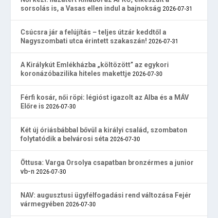
sorsolás is, a Vasas ellen indul a bajnokság
2026-07-31
Csúcsra jár a felújítás – teljes útzár keddtől a
Nagyszombati utca érintett szakaszán!
2026-07-31
A Királykút Emlékházba „költözött” az egykori
koronázóbazilika hiteles makettje
2026-07-30
Férfi kosár, női röpi: légióst igazolt az Alba és a MÁV
Előre is
2026-07-30
Két új óriásbábbal bővül a királyi család, szombaton
folytatódik a belvárosi séta
2026-07-30
Öttusa: Varga Orsolya csapatban bronzérmes a junior
vb-n
2026-07-30
NAV: augusztusi ügyfélfogadási rend változása Fejér
vármegyében
2026-07-30