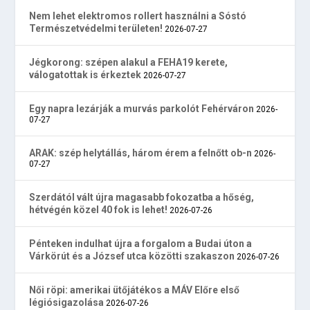
Nem lehet elektromos rollert használni a Sóstó
Természetvédelmi területen!
2026-07-27
Jégkorong: szépen alakul a FEHA19 kerete,
válogatottak is érkeztek
2026-07-27
Egy napra lezárják a murvás parkolót Fehérváron
2026-
07-27
ARAK: szép helytállás, három érem a felnőtt ob-n
2026-
07-27
Szerdától vált újra magasabb fokozatba a hőség,
hétvégén közel 40 fok is lehet!
2026-07-26
Pénteken indulhat újra a forgalom a Budai úton a
Várkörút és a József utca közötti szakaszon
2026-07-26
Női röpi: amerikai ütőjátékos a MÁV Előre első
légiósigazolása
2026-07-26