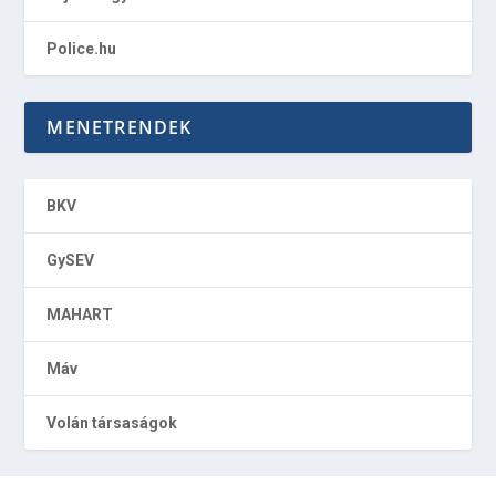
Police.hu
MENETRENDEK
BKV
GySEV
MAHART
Máv
Volán társaságok