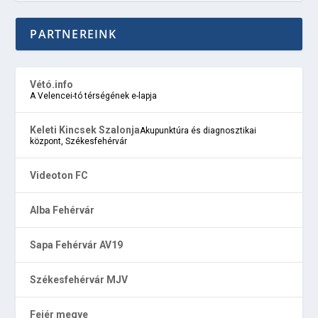
PARTNEREINK
Vétó.info
A Velencei-tó térségének e-lapja
Keleti Kincsek Szalonja
Akupunktúra és diagnosztikai
központ, Székesfehérvár
Videoton FC
Alba Fehérvár
Sapa Fehérvár AV19
Székesfehérvár MJV
Fejér megye