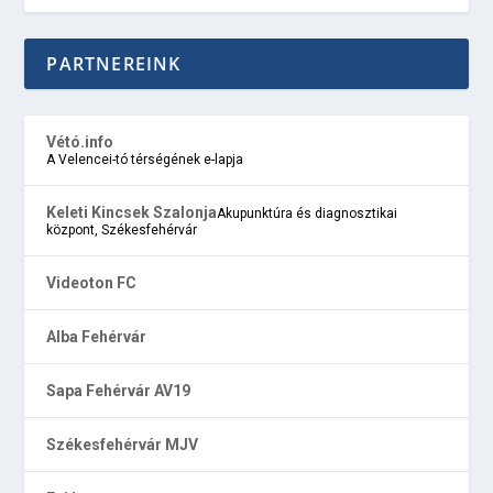
PARTNEREINK
Vétó.info
A Velencei-tó térségének e-lapja
Keleti Kincsek Szalonja
Akupunktúra és diagnosztikai
központ, Székesfehérvár
Videoton FC
Alba Fehérvár
Sapa Fehérvár AV19
Székesfehérvár MJV