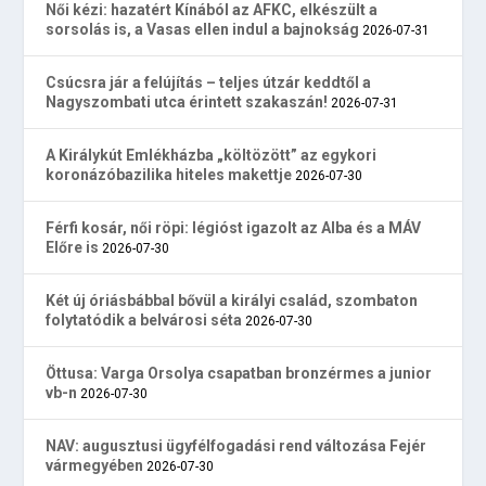
Női kézi: hazatért Kínából az AFKC, elkészült a
sorsolás is, a Vasas ellen indul a bajnokság
2026-07-31
Csúcsra jár a felújítás – teljes útzár keddtől a
Nagyszombati utca érintett szakaszán!
2026-07-31
A Királykút Emlékházba „költözött” az egykori
koronázóbazilika hiteles makettje
2026-07-30
Férfi kosár, női röpi: légióst igazolt az Alba és a MÁV
Előre is
2026-07-30
Két új óriásbábbal bővül a királyi család, szombaton
folytatódik a belvárosi séta
2026-07-30
Öttusa: Varga Orsolya csapatban bronzérmes a junior
vb-n
2026-07-30
NAV: augusztusi ügyfélfogadási rend változása Fejér
vármegyében
2026-07-30