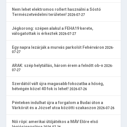
Nem lehet elektromos rollert használni a Sóstó
Természetvédelmi területen!
2026-07-27
Jégkorong: szépen alakul a FEHA19 kerete,
válogatottak is érkeztek
2026-07-27
Egy napra lezárják a murvás parkolót Fehérváron
2026-
07-27
ARAK: szép helytállás, három érem a felnőtt ob-n
2026-
07-27
Szerdától vált újra magasabb fokozatba a hőség,
hétvégén közel 40 fok is lehet!
2026-07-26
Pénteken indulhat újra a forgalom a Budai úton a
Várkörút és a József utca közötti szakaszon
2026-07-26
Női röpi: amerikai ütőjátékos a MÁV Előre első
légiósigazolása
2026-07-26