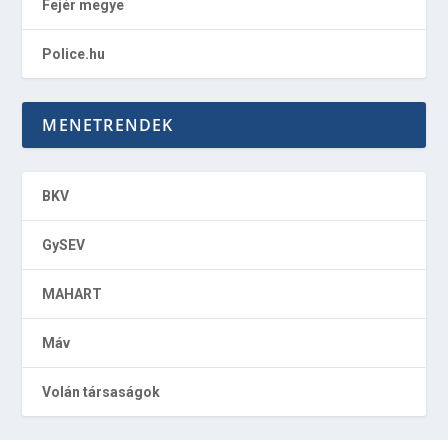
Fejér megye
Police.hu
MENETRENDEK
BKV
GySEV
MAHART
Máv
Volán társaságok