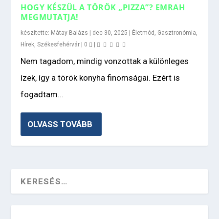
HOGY KÉSZÜL A TÖRÖK „PIZZA”? EMRAH
MEGMUTATJA!
készítette:
Mátay Balázs
|
dec 30, 2025
|
Életmód
,
Gasztronómia
,
Hírek
,
Székesfehérvár
|
0
|
Nem tagadom, mindig vonzottak a különleges
ízek, így a török konyha finomságai. Ezért is
fogadtam...
OLVASS TOVÁBB