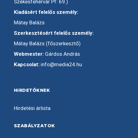
Székesfehérvár Pf: 69.)
Kiadásért felelős személy:
Mátay Balázs
Szerkesztésért felelős személy:
Mátay Balázs (főszerkesztő)
Webmester:
Gárdos András
Kapcsolat:
info@media24.hu
HIRDETŐKNEK
Hirdetési árlista
SZABÁLYZATOK