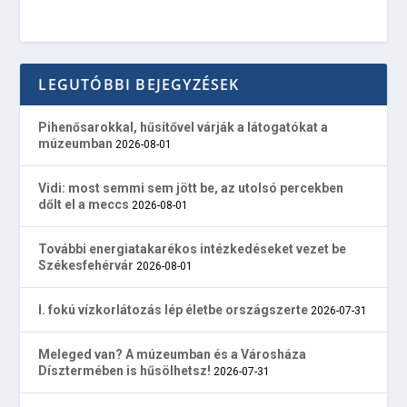
LEGUTÓBBI BEJEGYZÉSEK
Pihenősarokkal, hűsítővel várják a látogatókat a
múzeumban
2026-08-01
Vidi: most semmi sem jött be, az utolsó percekben
dőlt el a meccs
2026-08-01
További energiatakarékos intézkedéseket vezet be
Székesfehérvár
2026-08-01
I. fokú vízkorlátozás lép életbe országszerte
2026-07-31
Meleged van? A múzeumban és a Városháza
Dísztermében is hűsölhetsz!
2026-07-31