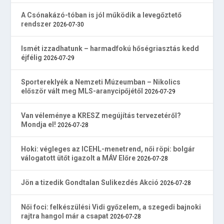
A Csónakázó-tóban is jól működik a levegőztető
rendszer
2026-07-30
Ismét izzadhatunk – harmadfokú hőségriasztás kedd
éjfélig
2026-07-29
Sportereklyék a Nemzeti Múzeumban – Nikolics
először vált meg MLS-aranycipőjétől
2026-07-29
Van véleménye a KRESZ megújítás tervezetéről?
Mondja el!
2026-07-28
Hoki: végleges az ICEHL-menetrend, női röpi: bolgár
válogatott ütőt igazolt a MÁV Előre
2026-07-28
Jön a tizedik Gondtalan Sulikezdés Akció
2026-07-28
Női foci: felkészülési Vidi győzelem, a szegedi bajnoki
rajtra hangol már a csapat
2026-07-28