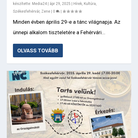
készítette:
Media24
|
ápr 29, 2025
|
Hírek
,
Kultúra
,
Székesfehérvár
,
Zene
|
0
|
Minden évben április 29-e a tánc világnapja. Az
ünnepi alkalom tiszteletére a Fehérvári...
OLVASS TOVÁBB