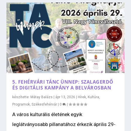
5. FEHÉRVÁRI TÁNC ÜNNEP: SZALAGERDŐ
ÉS DIGITÁLIS KAMPÁNY A BELVÁROSBAN
készítette:
Mátay Balázs
|
ápr 13, 2026
|
Hírek
,
Kultúra
,
Programok
,
Székesfehérvár
|
0
|
A város kulturális életének egyik
leglátványosabb pillanatához érkezik április 29-