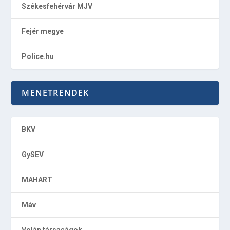
Székesfehérvár MJV
Fejér megye
Police.hu
MENETRENDEK
BKV
GySEV
MAHART
Máv
Volán társaságok