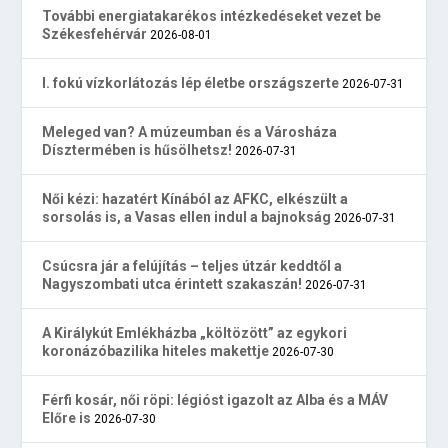
További energiatakarékos intézkedéseket vezet be
Székesfehérvár
2026-08-01
I. fokú vízkorlátozás lép életbe országszerte
2026-07-31
Meleged van? A múzeumban és a Városháza
Dísztermében is hűsölhetsz!
2026-07-31
Női kézi: hazatért Kínából az AFKC, elkészült a
sorsolás is, a Vasas ellen indul a bajnokság
2026-07-31
Csúcsra jár a felújítás – teljes útzár keddtől a
Nagyszombati utca érintett szakaszán!
2026-07-31
A Királykút Emlékházba „költözött” az egykori
koronázóbazilika hiteles makettje
2026-07-30
Férfi kosár, női röpi: légióst igazolt az Alba és a MÁV
Előre is
2026-07-30