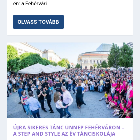
én: a Fehérvári...
OLVASS TOVÁBB
ÚJRA SIKERES TÁNC ÜNNEP FEHÉRVÁRON –
A STEP AND STYLE AZ ÉV TÁNCISKOLÁJA