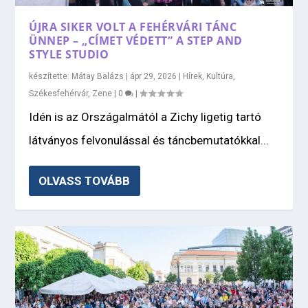
ÚJRA SIKER VOLT A FEHÉRVÁRI TÁNC
ÜNNEP – „CÍMET VÉDETT” A STEP AND
STYLE STUDIO
készítette:
Mátay Balázs
|
ápr 29, 2026
|
Hírek
,
Kultúra
,
Székesfehérvár
,
Zene
|
0
|
Idén is az Országalmától a Zichy ligetig tartó
látványos felvonulással és táncbemutatókkal...
OLVASS TOVÁBB