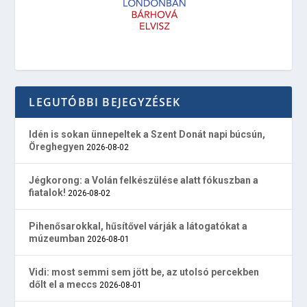
LEGUTÓBBI BEJEGYZÉSEK
Idén is sokan ünnepeltek a Szent Donát napi búcsún,
Öreghegyen
2026-08-02
Jégkorong: a Volán felkészülése alatt fókuszban a
fiatalok!
2026-08-02
Pihenősarokkal, hűsítővel várják a látogatókat a
múzeumban
2026-08-01
Vidi: most semmi sem jött be, az utolsó percekben
dőlt el a meccs
2026-08-01