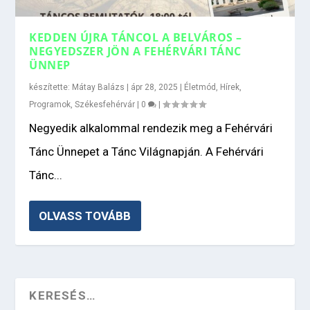
KEDDEN ÚJRA TÁNCOL A BELVÁROS –
NEGYEDSZER JÖN A FEHÉRVÁRI TÁNC
ÜNNEP
készítette:
Mátay Balázs
|
ápr 28, 2025
|
Életmód
,
Hírek
,
Programok
,
Székesfehérvár
|
0
|
Negyedik alkalommal rendezik meg a Fehérvári
Tánc Ünnepet a Tánc Világnapján. A Fehérvári
Tánc...
OLVASS TOVÁBB