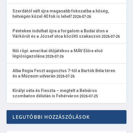
Szerdától vált újra magasabb fokozatba a hőség,
hétvégén közel 40 fok is lehet!
2026-07-26
Pénteken indulhat újra a forgalom a Budai úton a
Várkörút és a József utca közötti szakaszon
2026-07-26
Női röpi: amerikai ütőjátékos a MÁV Előre első
légiósigazolása
2026-07-26
Alba Regia Feszt augusztus 7-től a Bartók Béla téren
és a Múzeum udvarán
2026-07-26
Királyi séta és Fieszta – megtelt a Belváros
szombaton délután is Fehérváron
2026-07-25
LEGUTÓBBI HOZZÁSZÓLÁSOK