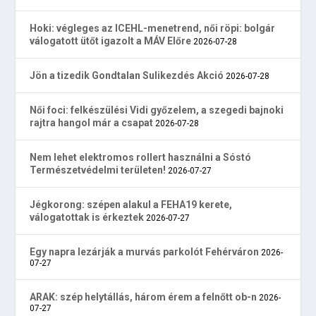
Hoki: végleges az ICEHL-menetrend, női röpi: bolgár
válogatott ütőt igazolt a MÁV Előre
2026-07-28
Jön a tizedik Gondtalan Sulikezdés Akció
2026-07-28
Női foci: felkészülési Vidi győzelem, a szegedi bajnoki
rajtra hangol már a csapat
2026-07-28
Nem lehet elektromos rollert használni a Sóstó
Természetvédelmi területen!
2026-07-27
Jégkorong: szépen alakul a FEHA19 kerete,
válogatottak is érkeztek
2026-07-27
Egy napra lezárják a murvás parkolót Fehérváron
2026-
07-27
ARAK: szép helytállás, három érem a felnőtt ob-n
2026-
07-27