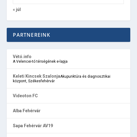
« júl
PARTNEREINK
Vétó.info
A Velencei-tó térségének e-lapja
Keleti Kincsek Szalonja
Akupunktúra és diagnosztikai
központ, Székesfehérvár
Videoton FC
Alba Fehérvár
Sapa Fehérvár AV19