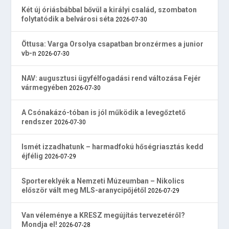
Két új óriásbábbal bővül a királyi család, szombaton
folytatódik a belvárosi séta
2026-07-30
Öttusa: Varga Orsolya csapatban bronzérmes a junior
vb-n
2026-07-30
NAV: augusztusi ügyfélfogadási rend változása Fejér
vármegyében
2026-07-30
A Csónakázó-tóban is jól működik a levegőztető
rendszer
2026-07-30
Ismét izzadhatunk – harmadfokú hőségriasztás kedd
éjfélig
2026-07-29
Sportereklyék a Nemzeti Múzeumban – Nikolics
először vált meg MLS-aranycipőjétől
2026-07-29
Van véleménye a KRESZ megújítás tervezetéről?
Mondja el!
2026-07-28