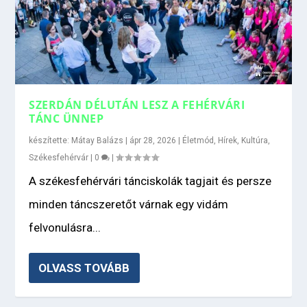
SZERDÁN DÉLUTÁN LESZ A FEHÉRVÁRI
TÁNC ÜNNEP
készítette:
Mátay Balázs
|
ápr 28, 2026
|
Életmód
,
Hírek
,
Kultúra
,
Székesfehérvár
|
0
|
A székesfehérvári tánciskolák tagjait és persze
minden táncszeretőt várnak egy vidám
felvonulásra...
OLVASS TOVÁBB