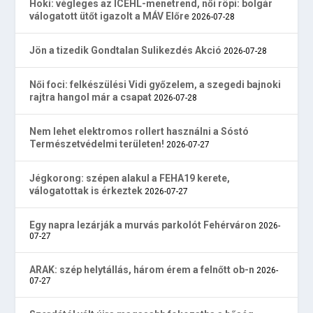
Hoki: végleges az ICEHL-menetrend, női röpi: bolgár
válogatott ütőt igazolt a MÁV Előre
2026-07-28
Jön a tizedik Gondtalan Sulikezdés Akció
2026-07-28
Női foci: felkészülési Vidi győzelem, a szegedi bajnoki
rajtra hangol már a csapat
2026-07-28
Nem lehet elektromos rollert használni a Sóstó
Természetvédelmi területen!
2026-07-27
Jégkorong: szépen alakul a FEHA19 kerete,
válogatottak is érkeztek
2026-07-27
Egy napra lezárják a murvás parkolót Fehérváron
2026-
07-27
ARAK: szép helytállás, három érem a felnőtt ob-n
2026-
07-27