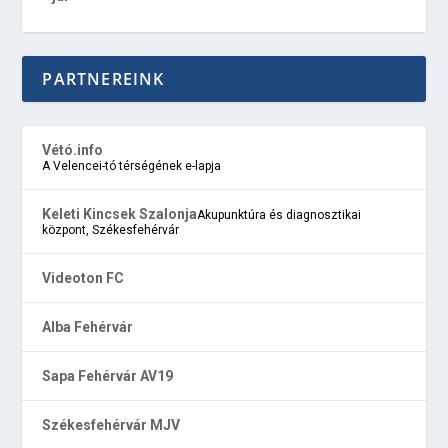
PARTNEREINK
Vétó.info
A Velencei-tó térségének e-lapja
Keleti Kincsek Szalonja
Akupunktúra és diagnosztikai
központ, Székesfehérvár
Videoton FC
Alba Fehérvár
Sapa Fehérvár AV19
Székesfehérvár MJV