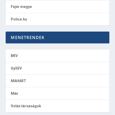
Fejér megye
Police.hu
MENETRENDEK
BKV
GySEV
MAHART
Máv
Volán társaságok