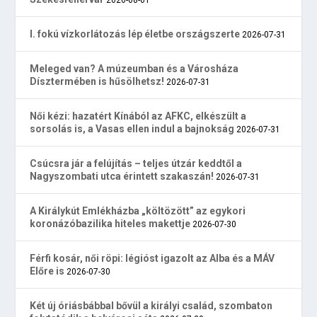
I. fokú vízkorlátozás lép életbe országszerte
2026-07-31
Meleged van? A múzeumban és a Városháza
Dísztermében is hűsölhetsz!
2026-07-31
Női kézi: hazatért Kínából az AFKC, elkészült a
sorsolás is, a Vasas ellen indul a bajnokság
2026-07-31
Csúcsra jár a felújítás – teljes útzár keddtől a
Nagyszombati utca érintett szakaszán!
2026-07-31
A Királykút Emlékházba „költözött” az egykori
koronázóbazilika hiteles makettje
2026-07-30
Férfi kosár, női röpi: légióst igazolt az Alba és a MÁV
Előre is
2026-07-30
Két új óriásbábbal bővül a királyi család, szombaton