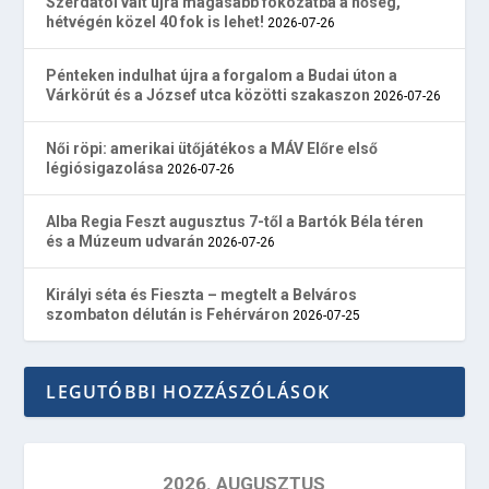
Szerdától vált újra magasabb fokozatba a hőség,
hétvégén közel 40 fok is lehet!
2026-07-26
Pénteken indulhat újra a forgalom a Budai úton a
Várkörút és a József utca közötti szakaszon
2026-07-26
Női röpi: amerikai ütőjátékos a MÁV Előre első
légiósigazolása
2026-07-26
Alba Regia Feszt augusztus 7-től a Bartók Béla téren
és a Múzeum udvarán
2026-07-26
Királyi séta és Fieszta – megtelt a Belváros
szombaton délután is Fehérváron
2026-07-25
LEGUTÓBBI HOZZÁSZÓLÁSOK
2026. AUGUSZTUS