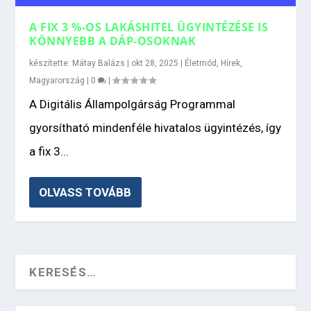
A FIX 3 %-OS LAKÁSHITEL ÜGYINTÉZÉSE IS
KÖNNYEBB A DÁP-OSOKNAK
készítette:
Mátay Balázs
|
okt 28, 2025
|
Életmód
,
Hírek
,
Magyarország
|
0
|
A Digitális Állampolgárság Programmal
gyorsítható mindenféle hivatalos ügyintézés, így
a fix 3...
OLVASS TOVÁBB