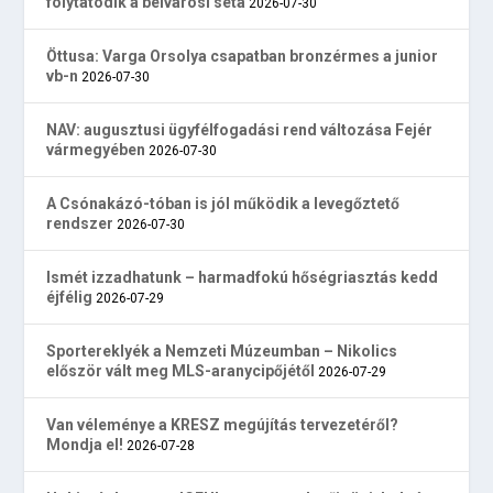
folytatódik a belvárosi séta
2026-07-30
Öttusa: Varga Orsolya csapatban bronzérmes a junior
vb-n
2026-07-30
NAV: augusztusi ügyfélfogadási rend változása Fejér
vármegyében
2026-07-30
A Csónakázó-tóban is jól működik a levegőztető
rendszer
2026-07-30
Ismét izzadhatunk – harmadfokú hőségriasztás kedd
éjfélig
2026-07-29
Sportereklyék a Nemzeti Múzeumban – Nikolics
először vált meg MLS-aranycipőjétől
2026-07-29
Van véleménye a KRESZ megújítás tervezetéről?
Mondja el!
2026-07-28