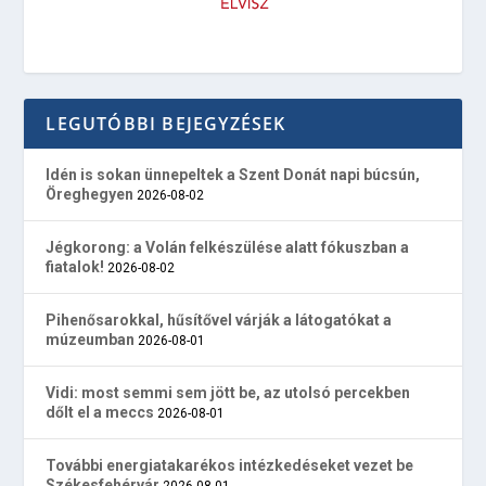
LEGUTÓBBI BEJEGYZÉSEK
Idén is sokan ünnepeltek a Szent Donát napi búcsún,
Öreghegyen
2026-08-02
Jégkorong: a Volán felkészülése alatt fókuszban a
fiatalok!
2026-08-02
Pihenősarokkal, hűsítővel várják a látogatókat a
múzeumban
2026-08-01
Vidi: most semmi sem jött be, az utolsó percekben
dőlt el a meccs
2026-08-01
További energiatakarékos intézkedéseket vezet be
Székesfehérvár
2026-08-01