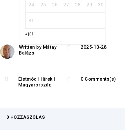
24
25
26
27
28
29
30
31
« júl

Written by
Mátay
2025-10-28
Balázs


Életmód
|
Hírek
|
0 Comments(s)
Magyarország
0 HOZZÁSZÓLÁS