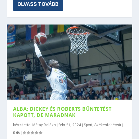
OLVASS TOVÁBB
ALBA: DICKEY ÉS ROBERTS BÜNTETÉST
KAPOTT, DE MARADNAK
készítette:
Mátay Balázs
|
febr 21, 2024
|
Sport
,
Székesfehérvár
|
0
|