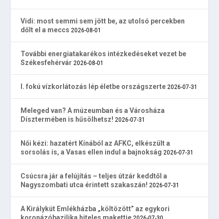
Vidi: most semmi sem jött be, az utolsó percekben
dőlt el a meccs
2026-08-01
További energiatakarékos intézkedéseket vezet be
Székesfehérvár
2026-08-01
I. fokú vízkorlátozás lép életbe országszerte
2026-07-31
Meleged van? A múzeumban és a Városháza
Dísztermében is hűsölhetsz!
2026-07-31
Női kézi: hazatért Kínából az AFKC, elkészült a
sorsolás is, a Vasas ellen indul a bajnokság
2026-07-31
Csúcsra jár a felújítás – teljes útzár keddtől a
Nagyszombati utca érintett szakaszán!
2026-07-31
A Királykút Emlékházba „költözött” az egykori
koronázóbazilika hiteles makettje
2026-07-30