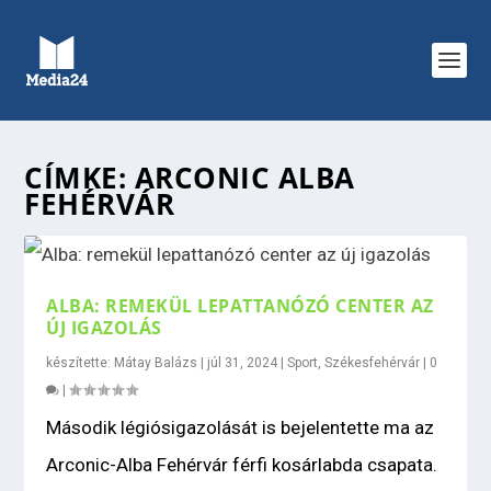
CÍMKE:
ARCONIC ALBA
FEHÉRVÁR
ALBA: REMEKÜL LEPATTANÓZÓ CENTER AZ
ÚJ IGAZOLÁS
készítette:
Mátay Balázs
|
júl 31, 2024
|
Sport
,
Székesfehérvár
|
0
|
Második légiósigazolását is bejelentette ma az
Arconic-Alba Fehérvár férfi kosárlabda csapata.