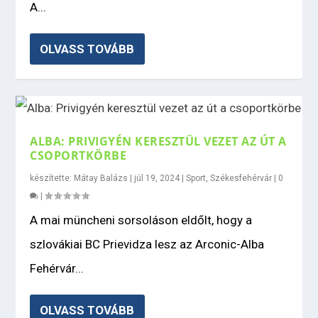
A...
OLVASS TOVÁBB
ALBA: PRIVIGYÉN KERESZTÜL VEZET AZ ÚT A
CSOPORTKÖRBE
készítette:
Mátay Balázs
|
júl 19, 2024
|
Sport
,
Székesfehérvár
|
0
|
A mai müncheni sorsoláson eldőlt, hogy a
szlovákiai BC Prievidza lesz az Arconic-Alba
Fehérvár...
OLVASS TOVÁBB