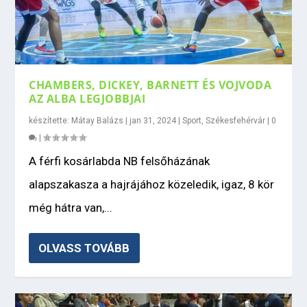
CHAMBERS, DICKEY, BARNETT ÉS VOJVODA
AZ ALBA LEGJOBBJAI
készítette:
Mátay Balázs
|
jan 31, 2024
|
Sport
,
Székesfehérvár
|
0
|
A férfi kosárlabda NB felsőházának
alapszakasza a hajrájához közeledik, igaz, 8 kör
még hátra van,...
OLVASS TOVÁBB