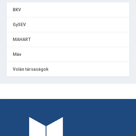
BKV
GySEV
MAHART
Máv
Volán társaságok