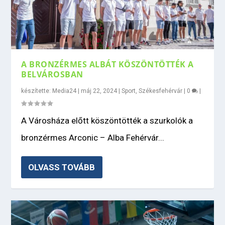
A BRONZÉRMES ALBÁT KÖSZÖNTÖTTÉK A
BELVÁROSBAN
készítette:
Media24
|
máj 22, 2024
|
Sport
,
Székesfehérvár
|
0
|
A Városháza előtt köszöntötték a szurkolók a
bronzérmes Arconic – Alba Fehérvár...
OLVASS TOVÁBB