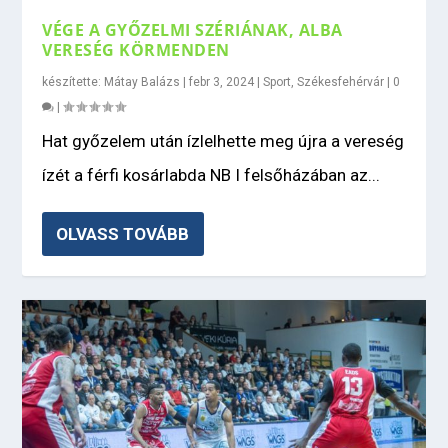
VÉGE A GYŐZELMI SZÉRIÁNAK, ALBA
VERESÉG KÖRMENDEN
készítette:
Mátay Balázs
|
febr 3, 2024
|
Sport
,
Székesfehérvár
|
0
|
Hat győzelem után ízlelhette meg újra a vereség
ízét a férfi kosárlabda NB I felsőházában az...
OLVASS TOVÁBB