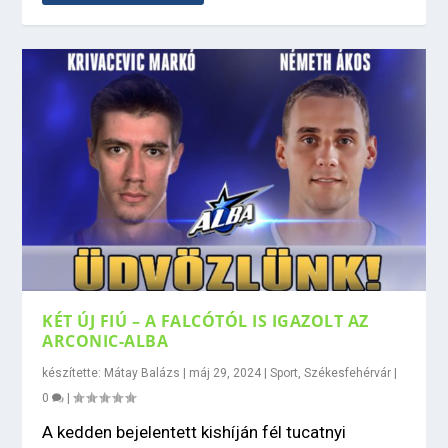
KÉT ÚJ FIÚ – A FALCÓTÓL IS IGAZOLT AZ
ARCONIC-ALBA
készítette:
Mátay Balázs
|
máj 29, 2024
|
Sport
,
Székesfehérvár
|
0
|
A kedden bejelentett kishíján fél tucatnyi