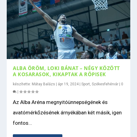
ALBA ÖRÖM, LOKI BÁNAT – NÉGY KÖZÖTT
A KOSARASOK, KIKAPTAK A RÖPISEK
készítette:
Mátay Balázs
|
ápr 19, 2024
|
Sport
,
Székesfehérvár
|
0
|
Az Alba Aréna megnyitóünnepségének és
avatómérkőzésének árnyékában két másik, igen
fontos...