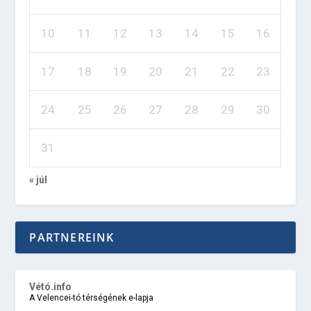
10
11
12
13
14
15
16
17
18
19
20
21
22
23
24
25
26
27
28
29
30
31
« júl
PARTNEREINK
Vétó.info
A Velencei-tó térségének e-lapja