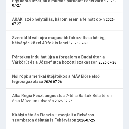
Egy napra lezárják a murvás parkolót Fehérváron
2026-
07-27
ARAK: szép helytállás, három érem a felnőtt ob-n
2026-
07-27
Szerdától vált újra magasabb fokozatba a hőség,
hétvégén közel 40 fok is lehet!
2026-07-26
Pénteken indulhat újra a forgalom a Budai úton a
Várkörút és a József utca közötti szakaszon
2026-07-26
Női röpi: amerikai ütőjátékos a MÁV Előre első
légiósigazolása
2026-07-26
Alba Regia Feszt augusztus 7-től a Bartók Béla téren
és a Múzeum udvarán
2026-07-26
Királyi séta és Fieszta – megtelt a Belváros
szombaton délután is Fehérváron
2026-07-25