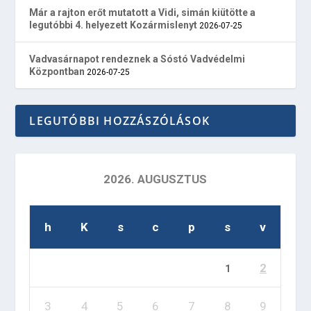
Már a rajton erőt mutatott a Vidi, simán kiütötte a
legutóbbi 4. helyezett Kozármislenyt
2026-07-25
Vadvasárnapot rendeznek a Sóstó Vadvédelmi
Központban
2026-07-25
LEGUTÓBBI HOZZÁSZÓLÁSOK
2026. AUGUSZTUS
h
K
s
c
p
s
v
2
1
3
4
5
6
7
8
9