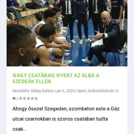
NAGY CSATÁBAN NYERT AZ ALBA A
SZEDEÁK ELLEN
készítette:
Mátay Balázs
|
jan 6, 2024
|
Sport
,
Székesfehérvár
|
0
|
Ahogy ősszel Szegeden, szombaton este a Gáz
utcai csarnokban is szoros csatában tudta
csak...