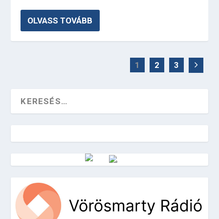
OLVASS TOVÁBB
1
2
3
Vörösmarty Rádió