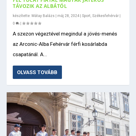
FÉL TUCAT FIATAL MAGYAR JÁTÉKOS
TÁVOZIK AZ ALBÁTÓL
készítette:
Mátay Balázs
|
máj 28, 2024
|
Sport
,
Székesfehérvár
|
0
|
A szezon végeztével megindul a jövés-menés
az Arconic-Alba Fehérvár férfi kosárlabda
csapatánál. A...
OLVASS TOVÁBB