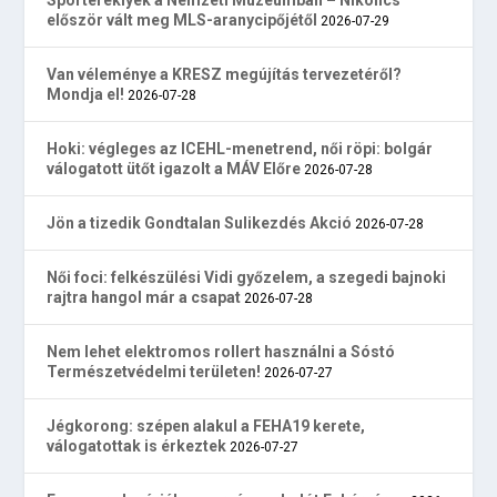
Sportereklyék a Nemzeti Múzeumban – Nikolics
először vált meg MLS-aranycipőjétől
2026-07-29
Van véleménye a KRESZ megújítás tervezetéről?
Mondja el!
2026-07-28
Hoki: végleges az ICEHL-menetrend, női röpi: bolgár
válogatott ütőt igazolt a MÁV Előre
2026-07-28
Jön a tizedik Gondtalan Sulikezdés Akció
2026-07-28
Női foci: felkészülési Vidi győzelem, a szegedi bajnoki
rajtra hangol már a csapat
2026-07-28
Nem lehet elektromos rollert használni a Sóstó
Természetvédelmi területen!
2026-07-27
Jégkorong: szépen alakul a FEHA19 kerete,
válogatottak is érkeztek
2026-07-27