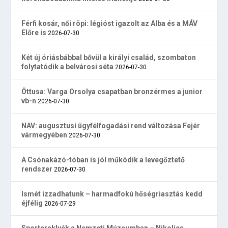
Férfi kosár, női röpi: légióst igazolt az Alba és a MÁV
Előre is
2026-07-30
Két új óriásbábbal bővül a királyi család, szombaton
folytatódik a belvárosi séta
2026-07-30
Öttusa: Varga Orsolya csapatban bronzérmes a junior
vb-n
2026-07-30
NAV: augusztusi ügyfélfogadási rend változása Fejér
vármegyében
2026-07-30
A Csónakázó-tóban is jól működik a levegőztető
rendszer
2026-07-30
Ismét izzadhatunk – harmadfokú hőségriasztás kedd
éjfélig
2026-07-29