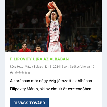
FILIPOVITY ÚJRA AZ ALBÁBAN
készítette:
Mátay Balázs
|
jún 3, 2024
|
Sport
,
Székesfehérvár
|
0
|
A korábban már négy évig játszott az Albában
Filipovity Márkó, aki az elmúlt öt esztendőben...
OLVASS TOVÁBB