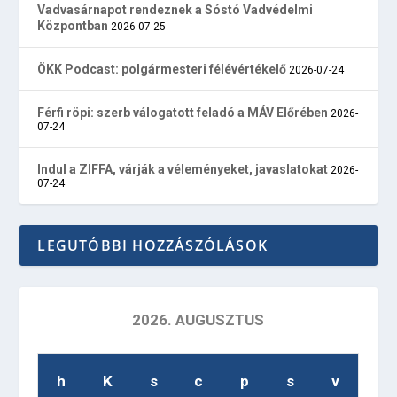
Vadvasárnapot rendeznek a Sóstó Vadvédelmi
Központban
2026-07-25
ÖKK Podcast: polgármesteri félévértékelő
2026-07-24
Férfi röpi: szerb válogatott feladó a MÁV Előrében
2026-
07-24
Indul a ZIFFA, várják a véleményeket, javaslatokat
2026-
07-24
LEGUTÓBBI HOZZÁSZÓLÁSOK
2026. AUGUSZTUS
h
K
s
c
p
s
v