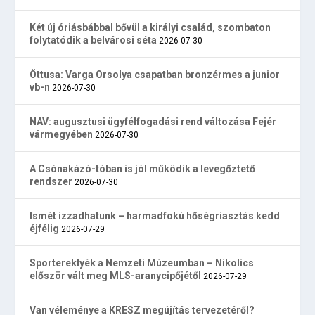
Két új óriásbábbal bővül a királyi család, szombaton
folytatódik a belvárosi séta
2026-07-30
Öttusa: Varga Orsolya csapatban bronzérmes a junior
vb-n
2026-07-30
NAV: augusztusi ügyfélfogadási rend változása Fejér
vármegyében
2026-07-30
A Csónakázó-tóban is jól működik a levegőztető
rendszer
2026-07-30
Ismét izzadhatunk – harmadfokú hőségriasztás kedd
éjfélig
2026-07-29
Sportereklyék a Nemzeti Múzeumban – Nikolics
először vált meg MLS-aranycipőjétől
2026-07-29
Van véleménye a KRESZ megújítás tervezetéről?