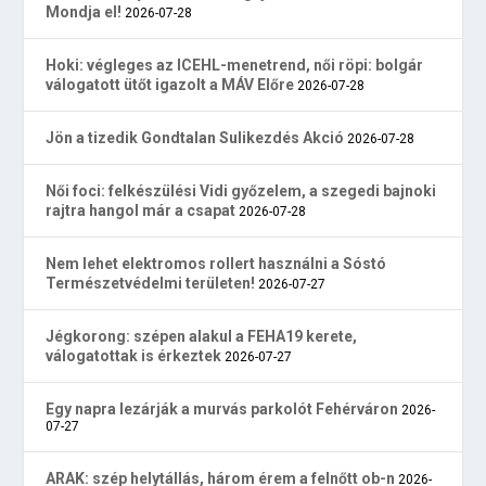
Mondja el!
2026-07-28
Hoki: végleges az ICEHL-menetrend, női röpi: bolgár
válogatott ütőt igazolt a MÁV Előre
2026-07-28
Jön a tizedik Gondtalan Sulikezdés Akció
2026-07-28
Női foci: felkészülési Vidi győzelem, a szegedi bajnoki
rajtra hangol már a csapat
2026-07-28
Nem lehet elektromos rollert használni a Sóstó
Természetvédelmi területen!
2026-07-27
Jégkorong: szépen alakul a FEHA19 kerete,
válogatottak is érkeztek
2026-07-27
Egy napra lezárják a murvás parkolót Fehérváron
2026-
07-27
ARAK: szép helytállás, három érem a felnőtt ob-n
2026-