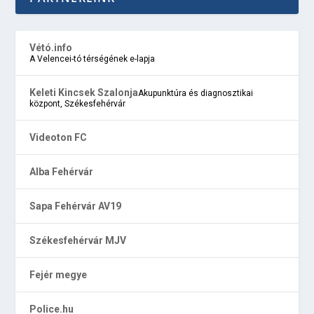
Vétó.info
A Velencei-tó térségének e-lapja
Keleti Kincsek Szalonja
Akupunktúra és diagnosztikai
központ, Székesfehérvár
Videoton FC
Alba Fehérvár
Sapa Fehérvár AV19
Székesfehérvár MJV
Fejér megye
Police.hu