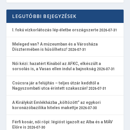
LEGUTÓBBI BEJEGYZÉSEK
I. fokú vízkorlátozás lép életbe országszerte
2026-07-31
Meleged van? A múzeumban és a Városháza
Dísztermében is hűsölhetsz!
2026-07-31
Női kézi: hazatért Kínából az AFKC, elkészült a
sorsolás is, a Vasas ellen indul a bajnokság
2026-07-31
Csúcsra jár a felújítás – teljes útzár keddtől a
Nagyszombati utca érintett szakaszán!
2026-07-31
A Királykút Emlékházba „költözött” az egykori
koronázóbazilika hiteles makettje
2026-07-30
Férfi kosár, női röpi: légióst igazolt az Alba és a MÁV
Előre is
2026-07-30