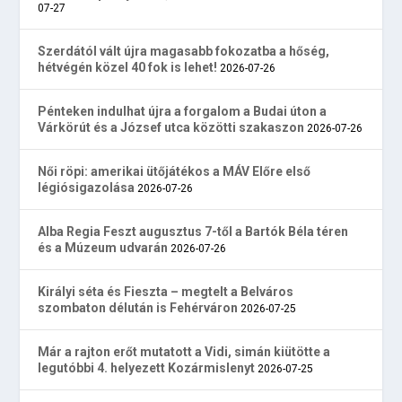
07-27
Szerdától vált újra magasabb fokozatba a hőség,
hétvégén közel 40 fok is lehet!
2026-07-26
Pénteken indulhat újra a forgalom a Budai úton a
Várkörút és a József utca közötti szakaszon
2026-07-26
Női röpi: amerikai ütőjátékos a MÁV Előre első
légiósigazolása
2026-07-26
Alba Regia Feszt augusztus 7-től a Bartók Béla téren
és a Múzeum udvarán
2026-07-26
Királyi séta és Fieszta – megtelt a Belváros
szombaton délután is Fehérváron
2026-07-25
Már a rajton erőt mutatott a Vidi, simán kiütötte a
legutóbbi 4. helyezett Kozármislenyt
2026-07-25