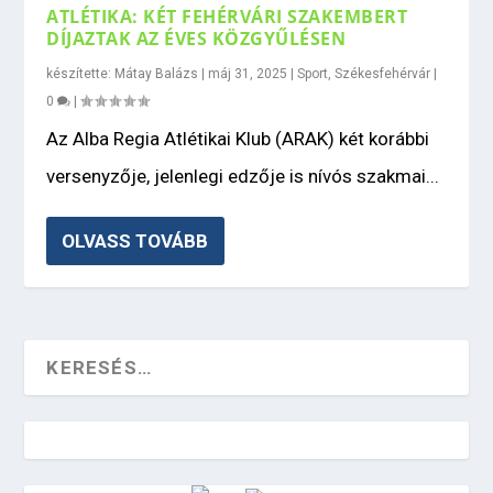
ATLÉTIKA: KÉT FEHÉRVÁRI SZAKEMBERT
DÍJAZTAK AZ ÉVES KÖZGYŰLÉSEN
készítette:
Mátay Balázs
|
máj 31, 2025
|
Sport
,
Székesfehérvár
|
0
|
Az Alba Regia Atlétikai Klub (ARAK) két korábbi
versenyzője, jelenlegi edzője is nívós szakmai...
OLVASS TOVÁBB