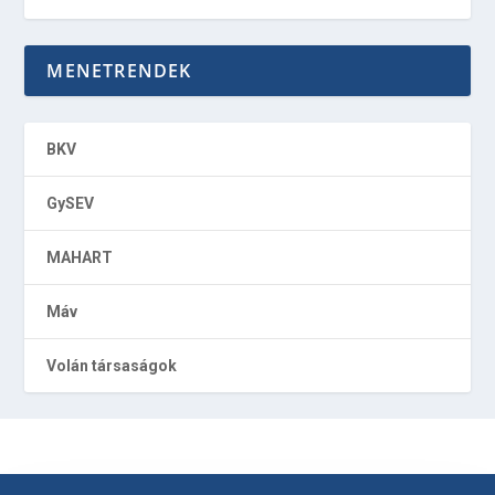
MENETRENDEK
BKV
GySEV
MAHART
Máv
Volán társaságok