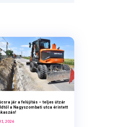
csra jár a felújítás – teljes útzár
dtől a Nagyszombati utca érintett
akaszán!
 31, 2026