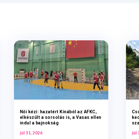
Női kézi: hazatért Kínából az AFKC,
Csú
elkészült a sorsolás is, a Vasas ellen
ked
indul a bajnokság
sz
júl 31, 2026
júl