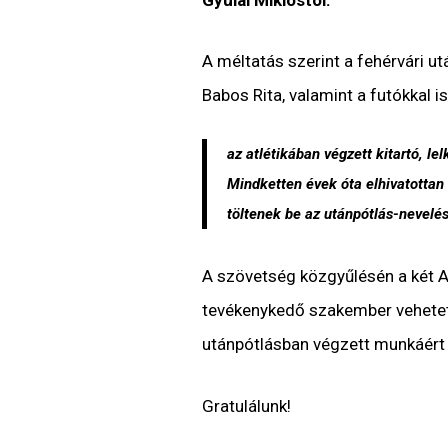
A méltatás szerint a fehérvári 
Babos Rita, valamint a futókkal
az atlétikában végzett kitartó, l
Mindketten évek óta elhivatottan 
töltenek be az utánpótlás-nevelé
A szövetség közgyűlésén a két AR
tevékenykedő szakember vehetett 
utánpótlásban végzett munkáért j
Gratulálunk!