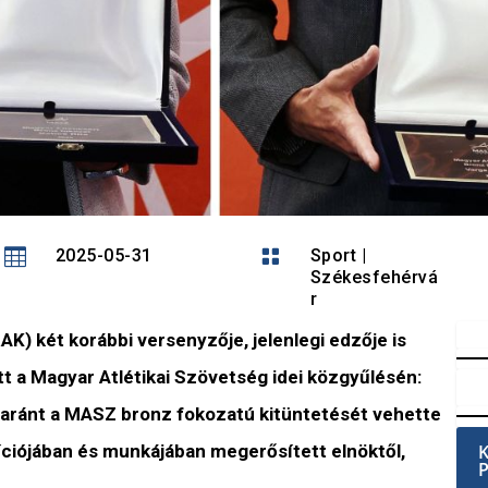

2025-05-31

Sport
|
Székesfehérvá
r
RAK) két korábbi versenyzője, jelenlegi edzője is
t a Magyar Atlétikai Szövetség idei közgyűlésén:
aránt a MASZ bronz fokozatú kitüntetését vehette
íciójában és munkájában megerősített elnöktől,