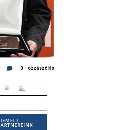

0 Hozzászólás
Vörösmarty Rádió
KIEMELT
PARTNEREINK