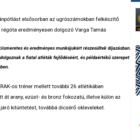
utánpótlást elsősorban az ugrószámokban felkészítő
 is régóta eredményesen dolgozó Varga Tamás
elkiismeretes és eredményes munkájukért részesültek díjazásban.
dolgoznak a fiatal atléták fejlődéséért, és példaértékű szerepet
sben.
AK-os tréner mellett további 26 atlétikában
át arany, ezüst- és bronz fokozatú, illetve külön az
áró kitüntetést, továbbá dicsérő okleveleket.