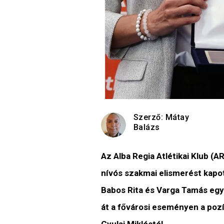
Szerző:
Mátay
Balázs
Az Alba Regia Atlétikai Klub (A
nívós szakmai elismerést kapot
Babos Rita és Varga Tamás egy
át a fővárosi eseményen a poz
Gyulai Miklóstól.