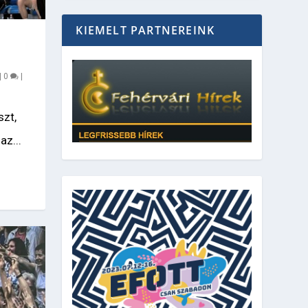
KIEMELT PARTNEREINK
|
0
|
zt,
az...