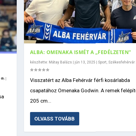
ALBA: OMENAKA ISMÉT A „FEDÉLZETEN”
készítette:
Mátay Balázs
|
jún 13, 2025
|
Sport
,
Székesfehérvár
0
|
Visszatért az Alba Fehérvár férfi kosárlabda
csapatához Omenaka Godwin. A remek felépít
sa
205 cm...
OLVASS TOVÁBB