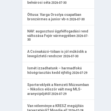
belvárosi séta
2026-07-30
Öttusa: Varga Orsolya csapatban
bronzérmes a junior vb-n
2026-07-30
NAV: augusztusi ügyfélfogadási rend
változása Fejér vármegyében
2026-07-
30
A Csónakázó-tóban is jól működik a
levegőztető rendszer
2026-07-30
Ismét izzadhatunk – harmadfokú
hőségriasztás kedd éjfélig
2026-07-29
Sportereklyék a Nemzeti Múzeumban
– Nikolics először vált meg MLS-
aranycipőjétől
2026-07-29
Van véleménye a KRESZ megújítás
tervezetéről? Mondja el!
2026-07-28