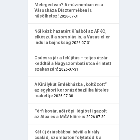
Meleged van? A múzeumban és a
Városháza Dísztermében is
hűsölhetsz!
2026-07-31
Női kézi: hazatért Kínából az AFKC,
elkészült a sorsolás is, a Vasas ellen
indul a bajnokság
2026-07-31
Csúcsra jár a felújítás – teljes útzár
keddtől a Nagyszombati utca érintett
szakaszán!
2026-07-31
A Királykút Emlékházba „költözött”
az egykori koronázóbazilika hiteles
makettje
2026-07-30
Férfi kosár, női röpi: légióst igazolt
az Alba és a MÁV Előre is
2026-07-30
Két új óriásbábbal bővül a királyi
család, szombaton folytatódik a