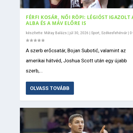
FÉRFI KOSÁR, NŐI RÖPI: LÉGIÓST IGAZOLT 
ALBA ÉS A MÁV ELŐRE IS
készítette:
Mátay Balázs
|
júl 30, 2026
|
Sport
,
Székesfehérvár
|
0
A szerb erőcsatár, Bojan Subotić, valamint az
amerikai hátvéd, Joshua Scott után egy újabb
szerb,...
OLVASS TOVÁBB