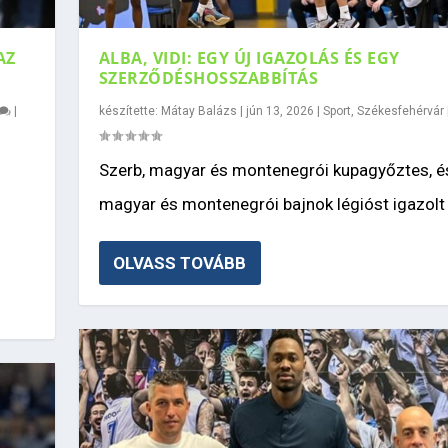
AZ
ALBA, VIDI: EGY ÚJ IGAZOLÁS ÉS EGY
SZERZŐDÉSHOSSZABBÍTÁS
|
készítette:
Mátay Balázs
|
jún 13, 2026
|
Sport
,
Székesfehérvár
Szerb, magyar és montenegrói kupagyőztes, és
magyar és montenegrói bajnok légióst igazolt 
OLVASS TOVÁBB