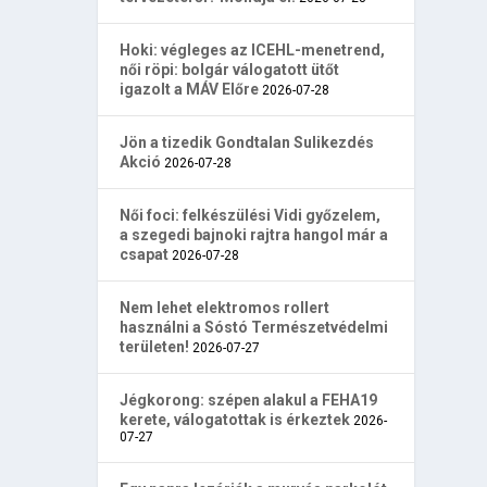
Hoki: végleges az ICEHL-menetrend,
női röpi: bolgár válogatott ütőt
igazolt a MÁV Előre
2026-07-28
Jön a tizedik Gondtalan Sulikezdés
Akció
2026-07-28
Női foci: felkészülési Vidi győzelem,
a szegedi bajnoki rajtra hangol már a
csapat
2026-07-28
Nem lehet elektromos rollert
használni a Sóstó Természetvédelmi
területen!
2026-07-27
Jégkorong: szépen alakul a FEHA19
kerete, válogatottak is érkeztek
2026-
07-27