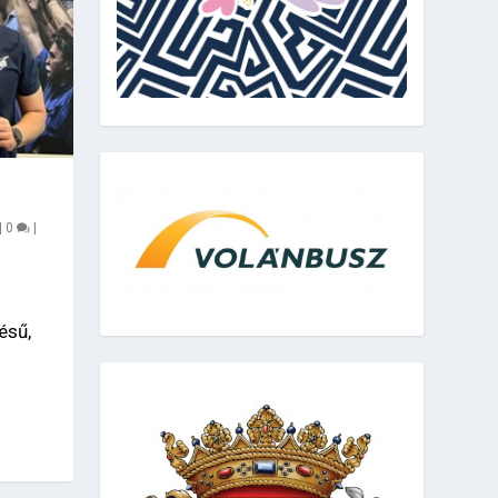
|
0
|
ésű,