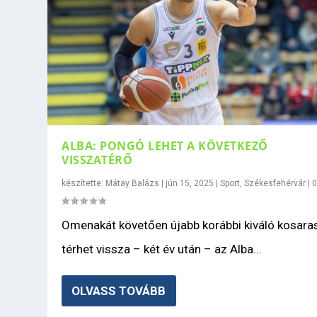
ALBA: PONGÓ LEHET A KÖVETKEZŐ
VISSZATÉRŐ
készítette:
Mátay Balázs
|
jún 15, 2025
|
Sport
,
Székesfehérvár
|
Omenakát követően újabb korábbi kiváló kosara
térhet vissza – két év után – az Alba...
OLVASS TOVÁBB