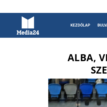
KEZDŐLAP
BULV
ALBA, V
SZ