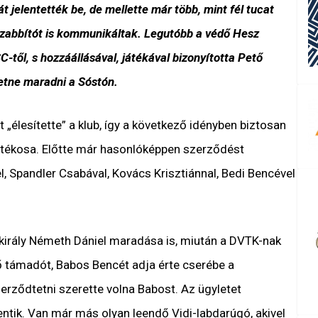
t jelentették be, de mellette már több, mint fél tucat
zabbítót is kommunikáltak. Legutóbb a védő Hesz
SC-től, s hozzáállásával, játékával bizonyította Pető
tne maradni a Sóstón.
„élesítette” a klub, így a következő idényben biztosan
átékosa. Előtte már hasonlóképpen szerződést
 Spandler Csabával, Kovács Krisztiánnal, Bedi Bencével
lkirály Németh Dániel maradása is, miután a DVTK-nak
ő támadót, Babos Bencét adja érte cserébe a
erződtetni szerette volna Babost. Az ügyletet
entik. Van már más olyan leendő Vidi-labdarúgó, akivel