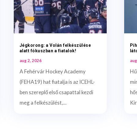
Jégkorong: a Volán felkészülése
Pih
alatt fókuszban a fiatalok!
lá
aug 2, 2026
aug
A Fehérvár Hockey Academy
Hű
(FEHA19) hat fiatalja is az ICEHL-
mi
ben szereplő első csapattal kezdi
hős
meg a felkészülést,...
Kir