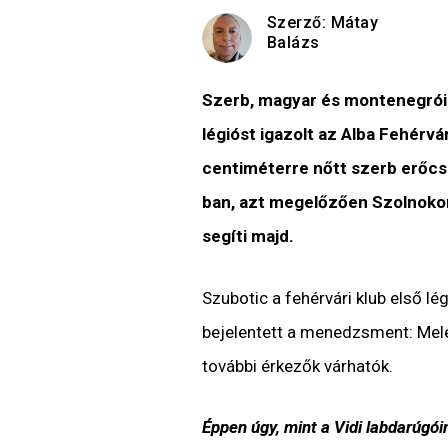
Szerző:
Mátay
Balázs
Szerb, magyar és montenegrói
légióst igazolt az Alba Fehérvá
centiméterre nőtt szerb erőcs
ban, azt megelőzően Szolnokon
segíti majd.
Szubotic a fehérvári klub első lé
bejelentett a menedzsment: Mel
további érkezők várhatók.
Éppen úgy, mint a Vidi labdarúgói