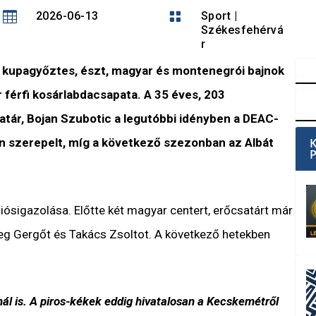

2026-06-13

Sport
|
Székesfehérvá
r
 kupagyőztes, észt, magyar és montenegrói bajnok
r férfi kosárlabdacsapata. A 35 éves, 203
atár, Bojan Szubotic a legutóbbi idényben a DEAC-
 szerepelt, míg a következő szezonban az Albát
giósigazolása. Előtte két magyar centert, erőcsatárt már
eg Gergőt és Takács Zsoltot. A következő hetekben
nál is. A piros-kékek eddig hivatalosan a Kecskemétről