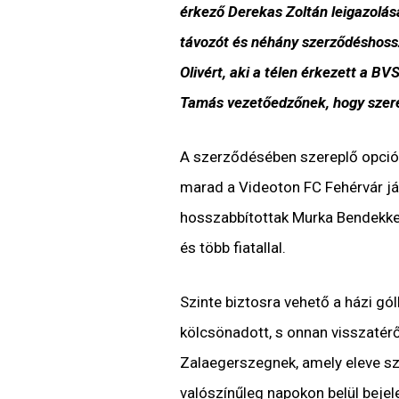
érkező Derekas Zoltán leigazolásá
távozót és néhány szerződéshoss
Olivért, aki a télen érkezett a BV
Tamás vezetőedzőnek, hogy szere
A szerződésében szereplő opciót 
marad a Videoton FC Fehérvár j
hosszabbítottak Murka Bendekkel,
és több fiatallal.
Szinte biztosra vehető a házi gó
kölcsönadott, s onnan visszatér
Zalaegerszegnek, amely eleve sz
valószínűleg napokon belül bejel