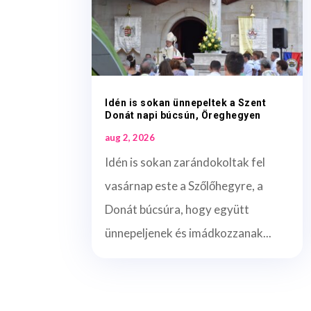
Idén is sokan ünnepeltek a Szent
Donát napi búcsún, Öreghegyen
aug 2, 2026
Idén is sokan zarándokoltak fel
vasárnap este a Szőlőhegyre, a
Donát búcsúra, hogy együtt
ünnepeljenek és imádkozzanak...