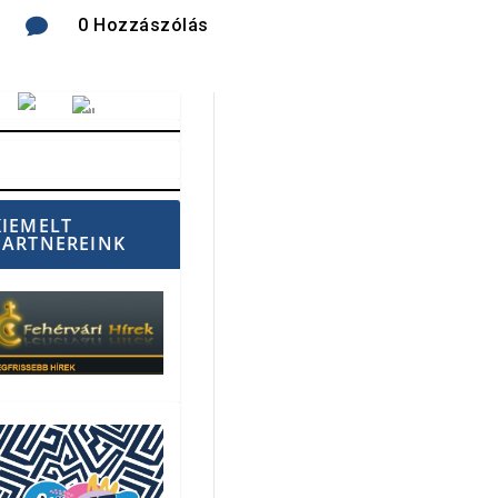

0 Hozzászólás
Vörösmarty Rádió
KIEMELT
PARTNEREINK