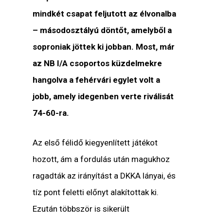
mindkét csapat feljutott az élvonalba
– másodosztályú döntőt, amelyből a
soproniak jöttek ki jobban. Most, már
az NB I/A csoportos küzdelmekre
hangolva a fehérvári egylet volt a
jobb, amely idegenben verte riválisát
74-60-ra.
Az első félidő kiegyenlített játékot
hozott, ám a fordulás után magukhoz
ragadták az irányítást a DKKA lányai, és
tíz pont feletti előnyt alakítottak ki.
Ezután többször is sikerült