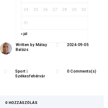
24
25
26
27
28
29
30
31
« júl

Written by
Mátay
2024-09-05
Balázs


Sport
|
0 Comments(s)
Székesfehérvár
0 HOZZÁSZÓLÁS