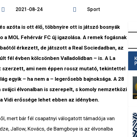


2021-08-24
Sport
 azóta is ott élő, többnyire ott is játszó bosnyák
o a MOL Fehérvár FC új igazolása. A remek fogásnak
lbaótól érkezett, de játszott a Real Sociedadban, az
t fél évben kölcsönben Valladolidban – is. A La
 szerzett, ami nem éppen rossz mutató, tekintettel
világ egyik – ha nem a – legerősebb bajnoksága. A 28
a svájci élvonalban is szerepelt, s komoly nemzetközi
 a Vidi erőssége lehet ebben az idényben.
től, mert bár fél csapatnyi válogatott támadója van
vadze, Jallow, Kovács, de Bamgboye is az élvonalba