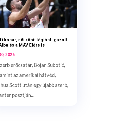
fi kosár, női röpi: légióst igazolt
Alba és a MÁV Előre is
 30, 2026
zerb erőcsatár, Bojan Subotić,
amint az amerikai hátvéd,
hua Scott után egy újabb szerb,
enter posztján...