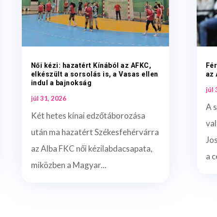
Női kézi: hazatért Kínából az AFKC,
Fér
elkészült a sorsolás is, a Vasas ellen
az 
indul a bajnokság
júl
júl 31, 2026
A s
Két hetes kínai edzőtáborozása
val
után ma hazatért Székesfehérvárra
Jos
az Alba FKC női kézilabdacsapata,
a c
miközben a Magyar...