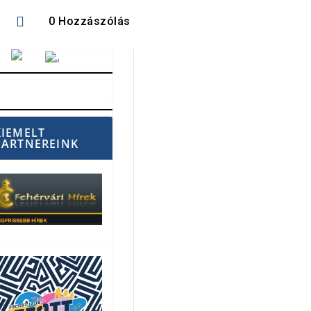

0 Hozzászólás
Vörösmarty Rádió
KIEMELT
PARTNEREINK