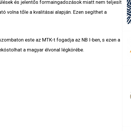
rülések és jelentős formaingadozások miatt nem teljesít
tó volna tőle a kvalitásai alapján. Ezen segíthet a
zombaton este az MTK-t fogadja az NB I-ben, s ezen a
ekóstolhat a magyar élvonal légkörébe.