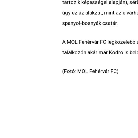
tartozik képességei alapján), sé
úgy ez az alakzat, mint az elvárha
spanyol-bosnyák csatár.
A MOL Fehérvár FC legközelebb s
találkozón akár már Kodro is bel
(Fotó: MOL Fehérvár FC)