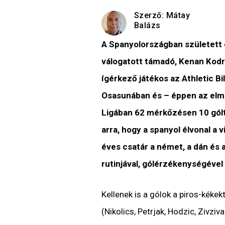
Szerző:
Mátay
Balázs
A Spanyolországban született és
válogatott támadó, Kenan Kodr
ígérkező játékos az Athletic Bi
Osasunában és – éppen az elmúl
Ligában 62 mérkőzésen 10 gólt
arra, hogy a spanyol élvonal a 
éves csatár a német, a dán és 
rutinjával, gólérzékenységével
Kellenek is a gólok a piros-kékek
(Nikolics, Petrjak, Hodzic, Zivzi