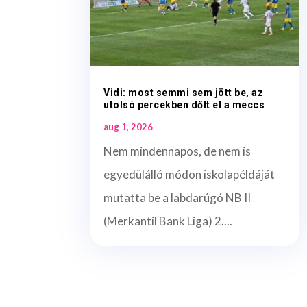
Vidi: most semmi sem jött be, az
utolsó percekben dőlt el a meccs
aug 1, 2026
Nem mindennapos, de nem is
egyedülálló módon iskolapéldáját
mutatta be a labdarúgó NB II
(Merkantil Bank Liga) 2....