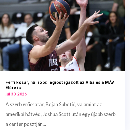
Férfi kosár, női röpi: légióst igazolt az Alba és a MÁV
Előre is
júl 30, 2026
A szerb erőcsatár, Bojan Subotić, valamint az
amerikai hátvéd, Joshua Scott után egy újabb szerb,
a center posztján...