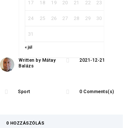
17
18
19
20
21
22
23
24
25
26
27
28
29
30
31
« júl

Written by
Mátay
2021-12-21
Balázs


Sport
0 Comments(s)
0 HOZZÁSZÓLÁS