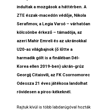
indultak a mozgások a háttérben. A
ZTE észak-macedón védője, Nikola
Serafimov, a Legia Varsó – várhatóan
kölcsönbe érkező – támadója, az
azeri Mahir Emreli és az ukránokkal
U20-as világbajnok (ő lőtte a
harmadik gólt is a fináléban Dél-
Korea ellen 2019-ben) ukrán-grúz
Geor­gij Citaisvili, az FK Csornomorec
Odessza 21 éves játékosa landolhat
rövidesen a piros-kékeknél.
Rajtuk kívül is több labdarúgóval hozták