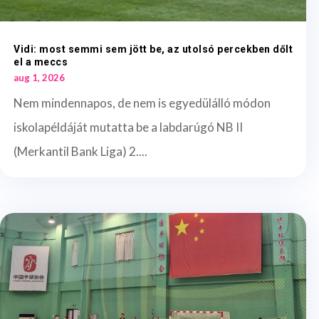
Vidi: most semmi sem jött be, az utolsó percekben dőlt
el a meccs
aug 1, 2026
Nem mindennapos, de nem is egyedülálló módon
iskolapéldáját mutatta be a labdarúgó NB II
(Merkantil Bank Liga) 2....