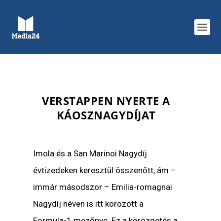
VERSTAPPEN NYERTE A
KÁOSZNAGYDÍJAT
Imola és a San Marinoi Nagydíj
évtizedeken keresztül összenőtt, ám –
immár másodszor – Emilia-romagnai
Nagydíj néven is itt körözött a
Formula-1 mezőnye. Ez a körözgetés a