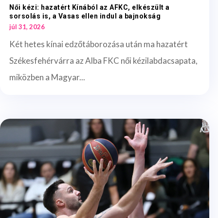
Női kézi: hazatért Kínából az AFKC, elkészült a
sorsolás is, a Vasas ellen indul a bajnokság
júl 31, 2026
Két hetes kínai edzőtáborozása után ma hazatért
Székesfehérvárra az Alba FKC női kézilabdacsapata,
miközben a Magyar...