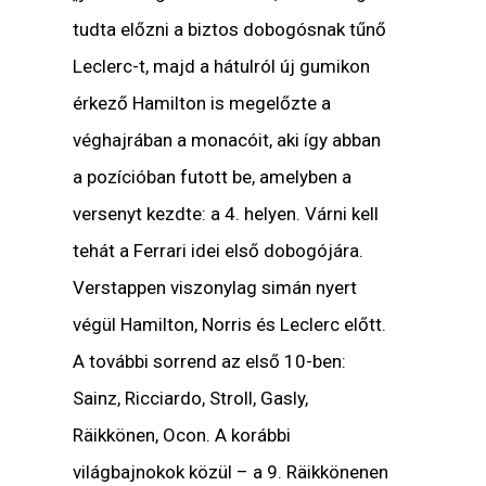
tudta előzni a biztos dobogósnak tűnő
Leclerc-t, majd a hátulról új gumikon
érkező Hamilton is megelőzte a
véghajrában a monacóit, aki így abban
a pozícióban futott be, amelyben a
versenyt kezdte: a 4. helyen. Várni kell
tehát a Ferrari idei első dobogójára.
Verstappen viszonylag simán nyert
végül Hamilton, Norris és Leclerc előtt.
A további sorrend az első 10-ben:
Sainz, Ricciardo, Stroll, Gasly,
Räikkönen, Ocon. A korábbi
világbajnokok közül – a 9. Räikkönenen