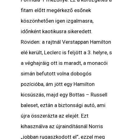
fitam előtt megérkező esőnek
köszönhetően igen izgalmasra,
időnként kaotikusra sikeredett.
Röviden: a rajtnál Verstappan Hamilton
elé került, Leclerc is feljött a 3. helyre, s
a véghajráig ott is maradt, a monacói
simán befutott volna dobogós
pozícióba, ám jött egy Hamilton
kicsúszás, majd egy Bottas – Russell
baleset, eztán a biztonsági autó, ami
újra összerázta az elejét. Ezt
kihasználva az újraindításnál Norris
„jobban rugaszkodott el”, ezzel meg