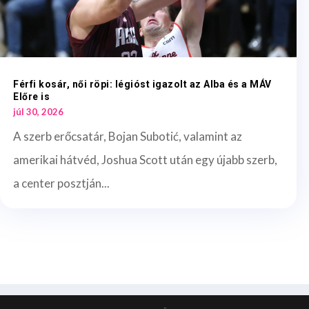
Férfi kosár, női röpi: légióst igazolt az Alba és a MÁV
Előre is
júl 30, 2026
A szerb erőcsatár, Bojan Subotić, valamint az
amerikai hátvéd, Joshua Scott után egy újabb szerb,
a center posztján...