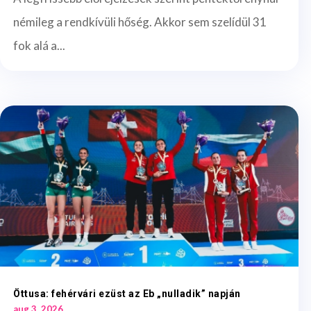
némileg a rendkívüli hőség. Akkor sem szelídül 31
fok alá a...
Öttusa: fehérvári ezüst az Eb „nulladik” napján
aug 3, 2026