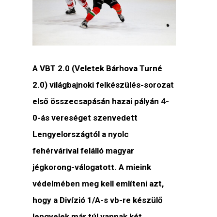
A VBT 2.0 (Veletek Bárhova Turné
2.0) világbajnoki felkészülés-sorozat
első összecsapásán hazai pályán 4-
0-ás vereséget szenvedett
Lengyelországtól a nyolc
fehérvárival felálló magyar
jégkorong-válogatott. A mieink
védelmében meg kell említeni azt,
hogy a Divízió 1/A-s vb-re készülő
lengyelek már túl vannak két