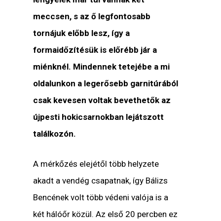
meccsen, s az ő legfontosabb
tornájuk előbb lesz, így a
formaidőzítésük is előrébb jár a
miénknél. Mindennek tetejébe a mi
oldalunkon a legerősebb garnitúrából
csak kevesen voltak bevethetők az
újpesti hokicsarnokban lejátszott
találkozón.
A mérkőzés elejétől több helyzete
akadt a vendég csapatnak, így Bálizs
Bencének volt több védeni valója is a
két hálóőr közül. Az első 20 percben ez