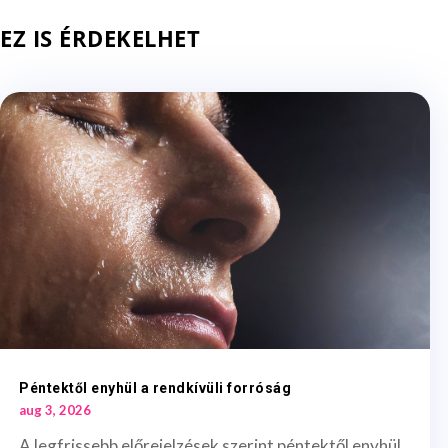
EZ IS ÉRDEKELHET
Péntektől enyhül a rendkívüli forróság
aug 3, 2026
A legfrissebb előrejelzések szerint péntektől enyhül