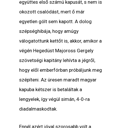
együttes első számú kapusát, s nem is
okozott csalódást, mert ő már
egyetlen gólt sem kapott. A dolog
szépséghibája, hogy amúgy
válogatottunk kettőt is, akkor, amikor a
végén Hegedüst Majoross Gergely
szövetségi kapitány lehívta a jégről,
hogy elől emberfórban próbáljunk meg
szépíteni. Az üresen maradt magyar
kapuba kétszer is betaláltak a
lengyelek, így végül simán, 4-0-ra
diadalmaskodtak.
Ennél azért jóval szorosabb volt a