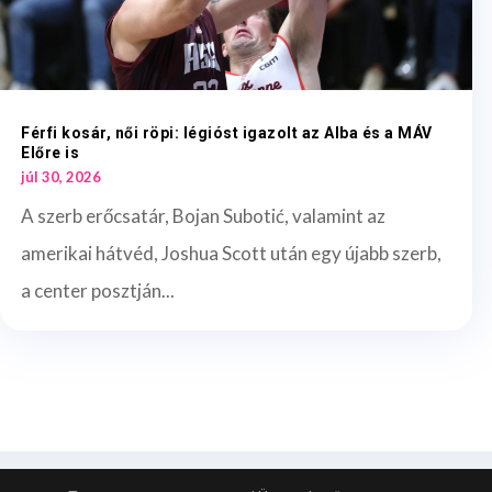
Férfi kosár, női röpi: légióst igazolt az Alba és a MÁV
Előre is
júl 30, 2026
A szerb erőcsatár, Bojan Subotić, valamint az
amerikai hátvéd, Joshua Scott után egy újabb szerb,
a center posztján...