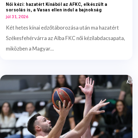
Női kézi: hazatért Kínából az AFKC, elkészült a
sorsolás is, a Vasas ellen indul a bajnokság
júl 31, 2026
Két hetes kínai edzőtáborozása után ma hazatért
Székesfehérvárra az Alba FKC női kézilabdacsapata,
miközben a Magyar...