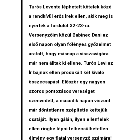
Turós Levente léphetett kötelek közé
a rendkívül erős Írek ellen, akik meg is
nyerték a fordulót 32-23-ra.
Versenyzőim közül Babinec Dani az
első napon olyan fölényes győzelmet
aratott, hogy másnap a visszavágóra
már nem álltak ki ellene. Turós Levi az
Ír bajnok ellen produkált két kiváló
összecsapást. Először egy nagyon
szoros pontozásos vereséget
szenvedett, a második napon viszont
már döntetlenre szépítette kettejük
csatáját. Ilyen gálán, ilyen ellenfelek
ellen ringbe lépni felbecsülhetetlen
élmény egy fiatal versenyző számára!