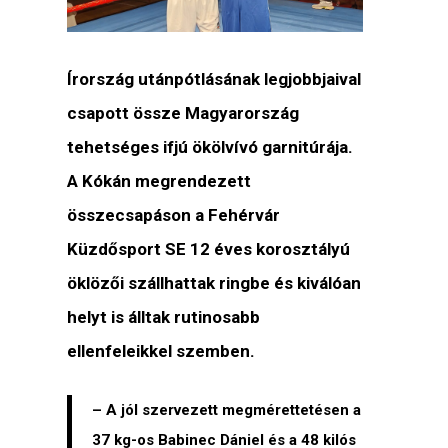
Írország utánpótlásának legjobbjaival
csapott össze Magyarország
tehetséges ifjú ökölvívó garnitúrája.
A Kókán megrendezett
összecsapáson a Fehérvár
Küzdősport SE 12 éves korosztályú
öklözői szállhattak ringbe és kiválóan
helyt is álltak rutinosabb
ellenfeleikkel szemben.
– A jól szervezett megmérettetésen a
37 kg-os Babinec Dániel és a 48 kilós