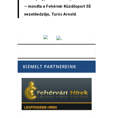
– mondta a Fehérvár Küzdősport SE
vezetőedzője, Turós Arnold.
Vörösmarty Rádió
KIEMELT PARTNEREINK