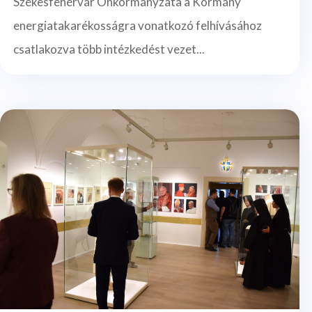
Székesfehérvár Önkormányzata a Kormány
energiatakarékosságra vonatkozó felhívásához
csatlakozva több intézkedést vezet...