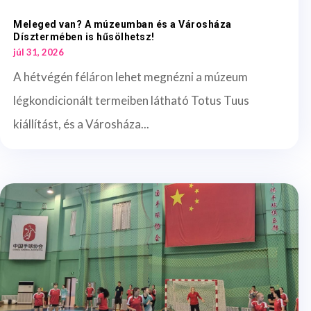
Meleged van? A múzeumban és a Városháza
Dísztermében is hűsölhetsz!
júl 31, 2026
A hétvégén féláron lehet megnézni a múzeum
légkondicionált termeiben látható Totus Tuus
kiállítást, és a Városháza...