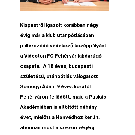
Kispestről igazolt korábban négy
évig már a klub utánpótlásában
pallérozódó védekező középpályást
a Videoton FC Fehérvár labdarúgó
csapata. A 18 éves, budapesti
születésű, utánpótlás válogatott
Somogyi Ádám 9 éves korától
Fehérváron fejlődött, majd a Puskás
Akadémiában is eltöltött néhány
évet, mielőtt a Honvédhoz került,
ahonnan most a szezon végéig