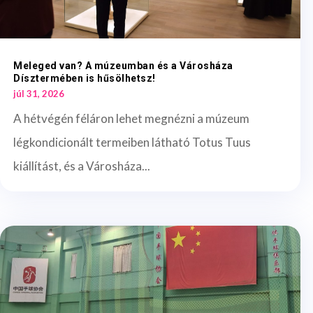
Meleged van? A múzeumban és a Városháza
Dísztermében is hűsölhetsz!
júl 31, 2026
A hétvégén féláron lehet megnézni a múzeum
légkondicionált termeiben látható Totus Tuus
kiállítást, és a Városháza...