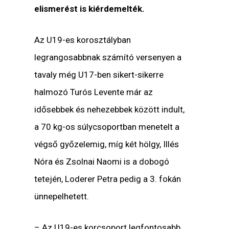
elismerést is kiérdemelték.
Az U19-es korosztályban
legrangosabbnak számító versenyen a
tavaly még U17-ben sikert-sikerre
halmozó Turós Levente már az
idősebbek és nehezebbek között indult,
a 70 kg-os súlycsoportban menetelt a
végső győzelemig, míg két hölgy, Illés
Nóra és Zsolnai Naomi is a dobogó
tetején, Loderer Petra pedig a 3. fokán
ünnepelhetett.
– Az U19-es korcsoport legfontosabb