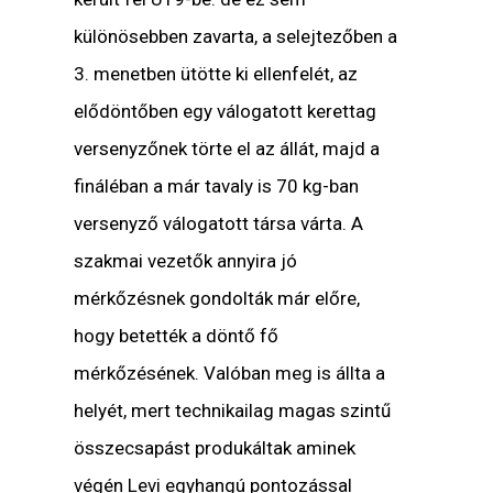
különösebben zavarta, a selejtezőben a
3. menetben ütötte ki ellenfelét, az
elődöntőben egy válogatott kerettag
versenyzőnek törte el az állát, majd a
fináléban a már tavaly is 70 kg-ban
versenyző válogatott társa várta. A
szakmai vezetők annyira jó
mérkőzésnek gondolták már előre,
hogy betették a döntő fő
mérkőzésének. Valóban meg is állta a
helyét, mert technikailag magas szintű
összecsapást produkáltak aminek
végén Levi egyhangú pontozással