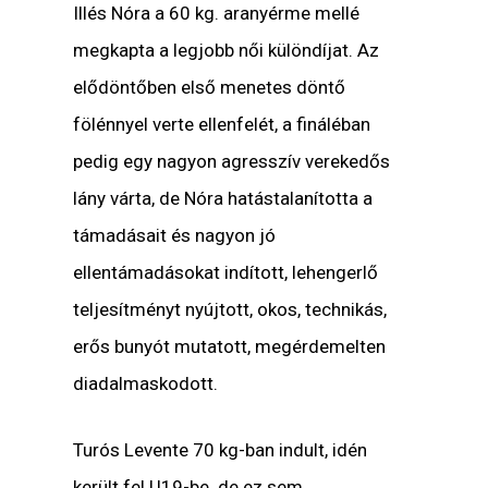
Illés Nóra a 60 kg. aranyérme mellé
megkapta a legjobb női különdíjat. Az
elődöntőben első menetes döntő
fölénnyel verte ellenfelét, a fináléban
pedig egy nagyon agresszív verekedős
lány várta, de Nóra hatástalanította a
támadásait és nagyon jó
ellentámadásokat indított, lehengerlő
teljesítményt nyújtott, okos, technikás,
erős bunyót mutatott, megérdemelten
diadalmaskodott.
Turós Levente 70 kg-ban indult, idén
került fel U19-be. de ez sem