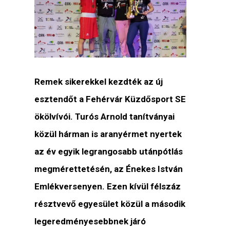
Remek sikerekkel kezdték az új
esztendőt a Fehérvár Küzdősport SE
ökölvívói. Turós Arnold tanítványai
közül hárman is aranyérmet nyertek
az év egyik legrangosabb utánpótlás
megmérettetésén, az Énekes István
Emlékversenyen. Ezen kívül félszáz
résztvevő egyesület közül a második
legeredményesebbnek járó