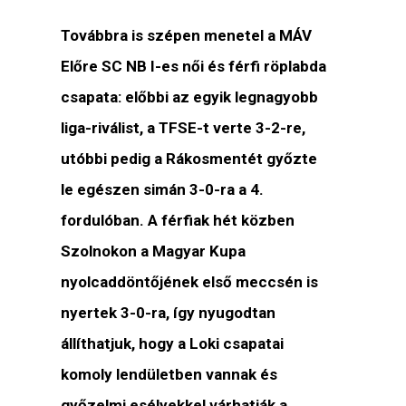
Továbbra is szépen menetel a MÁV
Előre SC NB I-es női és férfi röplabda
csapata: előbbi az egyik legnagyobb
liga-riválist, a TFSE-t verte 3-2-re,
utóbbi pedig a Rákosmentét győzte
le egészen simán 3-0-ra a 4.
fordulóban. A férfiak hét közben
Szolnokon a Magyar Kupa
nyolcaddöntőjének első meccsén is
nyertek 3-0-ra, így nyugodtan
állíthatjuk, hogy a Loki csapatai
komoly lendületben vannak és
győzelmi esélyekkel várhatják a